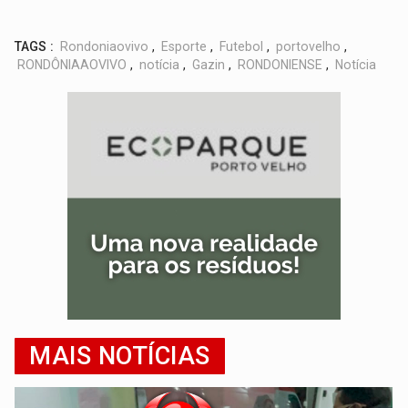
TAGS :
Rondoniaovivo
,
Esporte
,
Futebol
,
portovelho
,
RONDÔNIAAOVIVO
,
notícia
,
Gazin
,
RONDONIENSE
,
Notícia
MAIS NOTÍCIAS