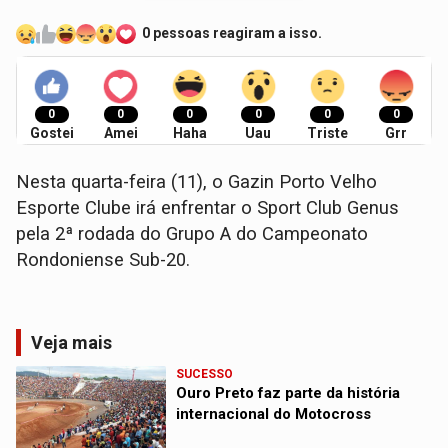
0 pessoas reagiram a isso.
0
0
0
0
0
0
Gostei
Amei
Haha
Uau
Triste
Grr
Nesta quarta-feira (11), o Gazin Porto Velho
Esporte Clube irá enfrentar o Sport Club Genus
pela 2ª rodada do Grupo A do Campeonato
Rondoniense Sub-20.
Veja mais
SUCESSO
Ouro Preto faz parte da história
internacional do Motocross