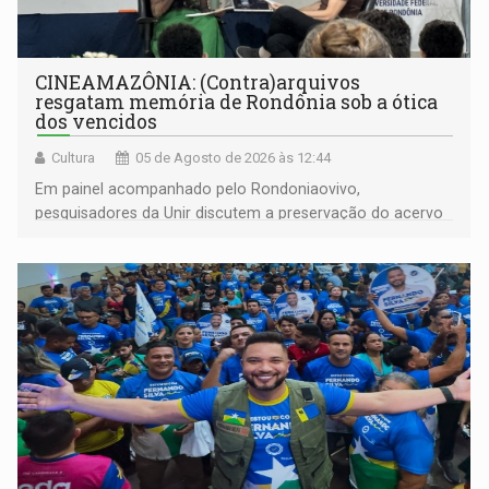
CINEAMAZÔNIA: (Contra)arquivos
resgatam memória de Rondônia sob a ótica
dos vencidos
Cultura
05 de Agosto de 2026 às 12:44
Em painel acompanhado pelo Rondoniaovivo,
pesquisadores da Unir discutem a preservação do acervo
do século 20 e o legado de Sílvio Tendler, que defendia a
memória como bússola para o futuro