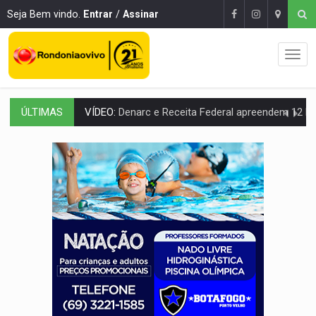
Seja Bem vindo.
Entrar
/
Assinar
ÚLTIMAS
OPERAÇÃO DA PC:
Membros do CV são presos com armas e drogas após c
ENTRADA GRATUITA:
Espetáculo As Marias Somos Nós será apresen
VÍDEO:
Três são presos após furto de motocicleta em frente
CELEBRAÇÃO:
Cerejeiras completa 43 anos de emancipação com progra
SAÚDE:
Anvisa desmente boato sobre presença de plástico ou petr
VÍDEO:
Pitbulls fogem de residência e atacam casal de idosos 
AÇÃO CONJUNTA:
Forças policiais apreendem cerca de 1kg de our
PF ESTÁ APURANDO:
Flávio Bolsonaro escolhe Alfredo Gaspar como vice, alvo de d