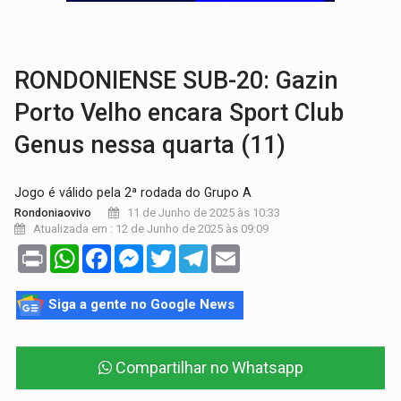
GRAVE:
Homem é esfaqueado no peito durante briga ent
VÍDEO:
Denarc e Receita Federal apreendem 12 kg de skunk e arma que iam
RONDONIENSE SUB-20: Gazin
Porto Velho encara Sport Club
Genus nessa quarta (11)
Jogo é válido pela 2ª rodada do Grupo A
11 de Junho de 2025 às 10:33
Rondoniaovivo
Atualizada em : 12 de Junho de 2025 às 09:09
Print
WhatsApp
Facebook
Messenger
Twitter
Telegram
Email
Siga a gente no Google News
Compartilhar no Whatsapp