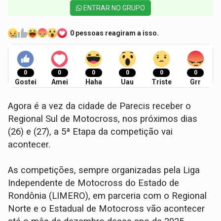
ENTRAR NO GRUPO
0 pessoas reagiram a isso.
0
0
0
0
0
0
Gostei
Amei
Haha
Uau
Triste
Grr
Agora é a vez da cidade de Parecis receber o
Regional Sul de Motocross, nos próximos dias
(26) e (27), a 5ª Etapa da competição vai
acontecer.
As competições, sempre organizadas pela Liga
Independente de Motocross do Estado de
Rondônia (LIMERO), em parceria com o Regional
Norte e o Estadual de Motocross vão acontecer