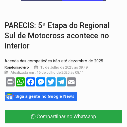
A ILHA:
Coreografia de Rondônia estreia na programação do Festival de Dan
ELEIÇÕES 2026:
Sgt. Mouza esclarece 'erro de digitação' em declaração de patrim
PARECIS: 5ª Etapa do Regional
Sul de Motocross acontece no
interior
Agenda das competições irão até dezembro de 2025
15 de Julho de 2025 às 09:49
Rondoniaovivo
Atualizada em : 16 de Julho de 2025 às 08:11
Print
WhatsApp
Facebook
Messenger
Twitter
Telegram
Email
Siga a gente no Google News
Compartilhar no Whatsapp