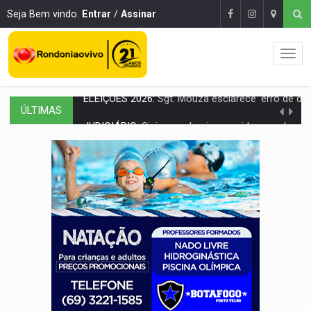
Seja Bem vindo.
Entrar
/
Assinar
ÚLTIMAS
JUDICIÁRIO:
Sinjur parabeniza servidores pelo adicional de incentivo com ef
Publicação Legal:
AVISO DE LICITAÇÃO: Pregão Eletrônico Nº 12/2026
BR-364:
Polícia apreende mais de uma tonelada de drogas em fundo fal
EMOCIONE:
PRESENTES: Confira os sorteados na promoção de 
VOVÔ LADRÃO:
Idoso é filmado furtando bicicleta na frente
JUSTIÇA:
Comarca de Nova Mamoré terá seu primeiro jú
ADAILTON FÚRIA:
Assessoria denuncia suposto ataque com perfis falso
VÍDEO:
Motoboy de delivery sofre fratura após mulher avançar 