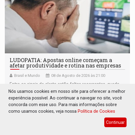
LUDOPATIA: Apostas online começam a
afetar produtividade e rotina nas empresas
Brasil e Mundo
08 de Agosto de 2026 às 21:00
Entre os sinais de alerta estão faltas recorrentes, queda
de produtividade, dificuldade de concentração,
Nós usamos cookies em nosso site para oferecer a melhor
solicitações frequentes de antecipação salarial
experiência possível. Ao continuar a navegar no site, você
concorda com esse uso. Para mais informações sobre
como usamos cookies, veja nossa
Política de Cookies
Continuar