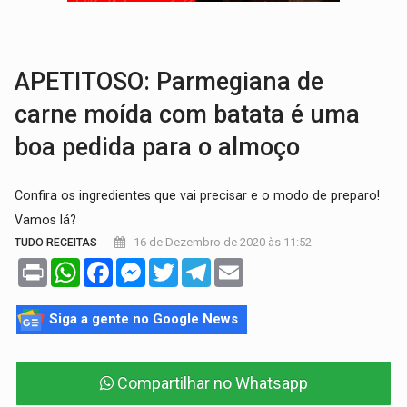
AMOR PERDIDO DÓI:
Luto amoroso não tem prazo, mas exige aten
TECNOLOGIA:
Empresas de Xangai aprimoram robôs de IA incorporada em 
APETITOSO: Parmegiana de
carne moída com batata é uma
boa pedida para o almoço
Confira os ingredientes que vai precisar e o modo de preparo!
Vamos lá?
16 de Dezembro de 2020 às 11:52
TUDO RECEITAS
Print
WhatsApp
Facebook
Messenger
Twitter
Telegram
Email
Siga a gente no Google News
Compartilhar no Whatsapp