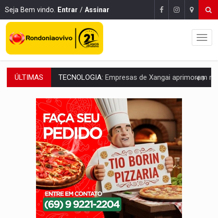
Seja Bem vindo.
Entrar
/
Assinar
ÚLTIMAS
PROTEGE A TERRA:
China descobre como explodir asteroide com bomba n
VÍDEO:
Motociclista morre após bater na traseira de camin
PARECE UM NUGGET:
Essa receita com frango virou o meu ja
EMPREENDEDORISMO:
7 negócios que podem começar com pouco dinheiro e vi
GIGANTE DA AMÉRICA:
Brasil reúne dimensão continental e posição estratégic
INDEPENDÊNCIA:
10 dicas importantes para quem quer mo
VARCENA:
Cientistas descobrem nova espécie de rã em florestas alagada
BARGANHA:
Vai comprar celular usado? Veja como consultar o a