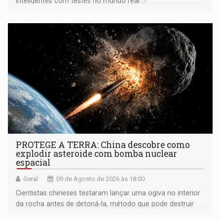
inteligentes com testes no mundo real
PROTEGE A TERRA: China descobre como
explodir asteroide com bomba nuclear
espacial
Geral
09 de Agosto de 2026 às 18:00
Cientistas chineses testaram lançar uma ogiva no interior
da rocha antes de detoná-la, método que pode destruir
corpos capazes de ameaçar a Terra