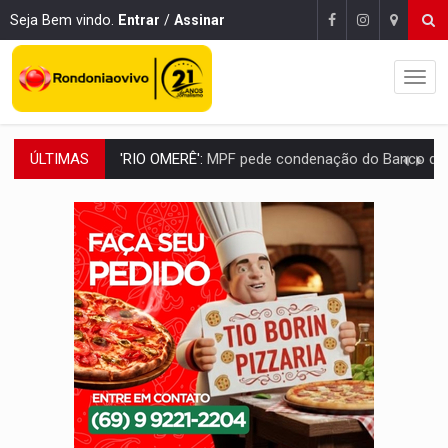
Seja Bem vindo.
Entrar
/
Assinar
ÚLTIMAS
INFRAESTRUTURA:
Vilhena realiza audiência pública sobre moderniz
SEM SISTEMA:
Falha afeta atendimentos na Policlínica Os
VÍDEO:
Colisão entre motos deixa dois feridos próximo ao S
SOLIDARIEDADE:
Cadelinha com câncer precisa de aj
DESAPARECIDO:
Família procura por cachorrinho desapare
CASO MATHEUS:
DHPP se mobiliza para tentar localizar corpo de rap
DÉFICIT DE MANDATO:
Contas do governo de Rondônia expõem meta negativa e
CREDIBILIDADE:
Superintendentes da PF defendem independência e apoio à 