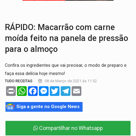
DA RECICLAGEM AO SUCESSO:
A trajetória de superação de Car
'RIO OMERÊ':
MPF pede condenação do Banco do Brasil por financiar atividade
RÁPIDO: Macarrão com carne
moída feito na panela de pressão
para o almoço
Confira os ingredientes que vai precisar, o modo de preparo e
faça essa delícia hoje mesmo!
08 de Março de 2021 às 11:52
TUDO RECEITAS
Print
WhatsApp
Facebook
Messenger
Twitter
Telegram
Email
Siga a gente no Google News
Compartilhar no Whatsapp