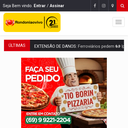
Seja Bem vindo.
Entrar
/
Assinar
ÚLTIMAS
EXTENSÃO DE DANOS:
Ferroviários pedem ao Iphan recuperação de área atingid
VARIANDO O CARDÁPIO:
Veja essa receita de carne assada para o a
PREJUÍZO AOS ESTUDANTES:
Greve dos professores em PVH é considerada 
POSSESSÃO DE DEBORAH LOGAN:
Terror mistura mistério e filmagens quase
TRANSPARÊNCIA:
TCE reúne candidatos ao Governo e apresenta diagnó
ELAS DECIDEM:
Mulheres são maioria e representam 52% do eleitorado de 
NO CARRO:
Homem é preso com pistola 9mm durante abordagem da Força Tát
TRÁGICO:
Pai do 'Xandy Motocross' morre em acidente