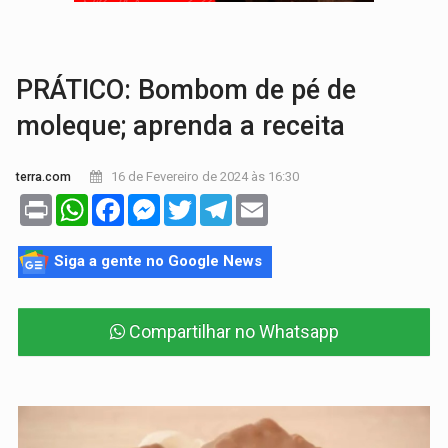
ROTA GLOBAL:
PCC amplia presença internacional e transforma Brasil em cor
CONEXÃO RONDONIAOVIVO:
Museólogo Antônio Ocampo conduz a história de uma
PRÁTICO: Bombom de pé de
moleque; aprenda a receita
16 de Fevereiro de 2024 às 16:30
terra.com
Print
WhatsApp
Facebook
Messenger
Twitter
Telegram
Email
Siga a gente no Google News
Compartilhar no Whatsapp