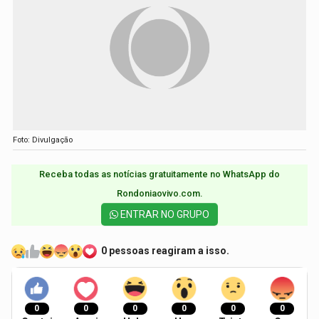
Foto: Divulgação
Receba todas as notícias gratuitamente no WhatsApp do
Rondoniaovivo.com.​
ENTRAR NO GRUPO
0 pessoas reagiram a isso.
0
0
0
0
0
0