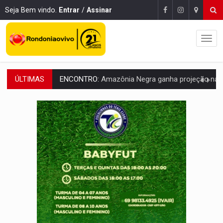
Seja Bem vindo.
Entrar
/
Assinar
ÚLTIMAS
ENCONTRO:
Amazônia Negra ganha projeção nacional com participação de M
PREVISÃO:
Porto Velho tem chances de chuvas isoladas nesta se
SINDICATOS UNIDOS:
Assembleia Geral delibera greve da educação municip
PROCESSO SELETIVO:
Rondoniaovivo abre oficina de Comunicação com oportunidade
AGOSTO LILÁS:
MPRO lança de portal e promove reflexão sobre trajetória da Le
REGULARIZAÇÃO:
Refis 2026 segue até o fim do ano para regulariz
ROLIM DE MOURA:
Programa da Energisa beneficia 60 famílias com geladeiras e
DEEPFAKE:
Sancionada lei contra violência sexual infantil na inte