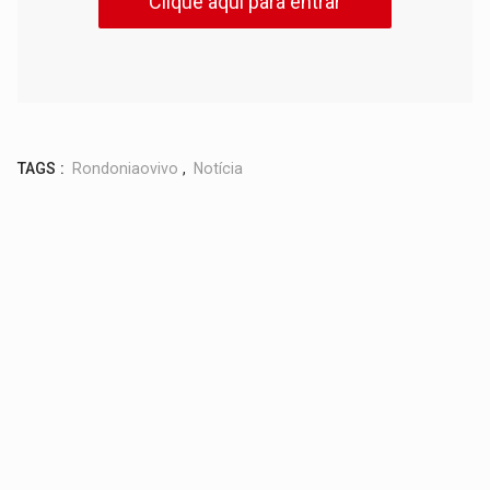
Clique aqui para entrar
TAGS :
Rondoniaovivo
,
Notícia