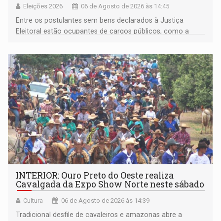
Eleições 2026
06 de Agosto de 2026 às 14:45
Entre os postulantes sem bens declarados à Justiça
Eleitoral estão ocupantes de cargos públicos, como a
deputada federal Cristiane Lopes (PODE), o vereador
Pedro Geovar (PP) e a vice-prefeita Magna dos Anjos
(NOVO)
INTERIOR: Ouro Preto do Oeste realiza
Cavalgada da Expo Show Norte neste sábado
Cultura
06 de Agosto de 2026 às 14:39
Tradicional desfile de cavaleiros e amazonas abre a