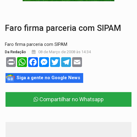
COLEGIADO:
Brasil e Rússia discutem energia nuclear, defesa e ciênc
URGENTE:
Colisão entre caminhão e carro deixa quatro mortos e um em est
Faro firma parceria com SIPAM
Faro firma parceria com SIPAM
08 de Março de 2008 às 14:34
Da Redação
Print
WhatsApp
Facebook
Messenger
Twitter
Telegram
Email
Siga a gente no Google News
Compartilhar no Whatsapp