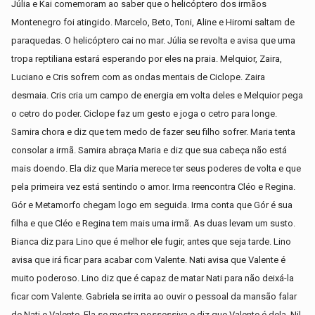
Júlia e Kai comemoram ao saber que o helicóptero dos irmãos
Montenegro foi atingido. Marcelo, Beto, Toni, Aline e Hiromi saltam de
paraquedas. O helicóptero cai no mar. Júlia se revolta e avisa que uma
tropa reptiliana estará esperando por eles na praia. Melquior, Zaira,
Luciano e Cris sofrem com as ondas mentais de Ciclope. Zaira
desmaia. Cris cria um campo de energia em volta deles e Melquior pega
o cetro do poder. Ciclope faz um gesto e joga o cetro para longe.
Samira chora e diz que tem medo de fazer seu filho sofrer. Maria tenta
consolar a irmã. Samira abraça Maria e diz que sua cabeça não está
mais doendo. Ela diz que Maria merece ter seus poderes de volta e que
pela primeira vez está sentindo o amor. Irma reencontra Cléo e Regina.
Gór e Metamorfo chegam logo em seguida. Irma conta que Gór é sua
filha e que Cléo e Regina tem mais uma irmã. As duas levam um susto.
Bianca diz para Lino que é melhor ele fugir, antes que seja tarde. Lino
avisa que irá ficar para acabar com Valente. Nati avisa que Valente é
muito poderoso. Lino diz que é capaz de matar Nati para não deixá-la
ficar com Valente. Gabriela se irrita ao ouvir o pessoal da mansão falar
de Nati e Valente. Ela se mostra possessiva e diz que Valente é dela. Nil