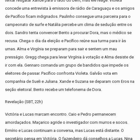
tentar resgatar Xande para o lado do bem, mas ele reage. Violeta
concede uma entrevista à emissora de rádio de Caraguaçu e os amigos
de Pacífico ficam indignados. Paulinho consegue uma parceira para o
campeonato de surfe e Natália percebe um clima de sedução entre os
dois. Sandro tenta convencer Bento a procurar Dora, mas o médico se
recusa. Chega o dia da eleição e Pacífico reúne sua turma para ir às
urnas. Alma e Virgínia se preparam para sair e sentem um mau
presságio. Gregg chega para levar Virgínia à votação e Alma desiste de
ir com ela. Gennaro comanda um grupo de bandidos que impede os
eleitores de passar. Pacífico confronta Violeta. Galvão vota em
companhia de Sueli e Juliana. Xande e Suzana se deparam com Eros na
seção eleitoral. Bento recebe um telefonema de Dora.
Revelação (SBT, 22h)
Victória e Lucas marcam encontro. Caio e Pedro permanecem
amordaçados. Maçarico agride o investigador com murros e socos.
Ermírio e Lucas continuam a conversa, mas Lucas está distante. O
secretário pensa em Victória. O fazendeiro dá conselhos a Lucas. Nina