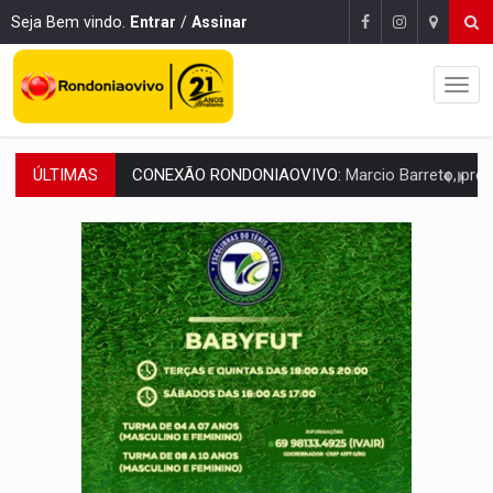
Seja Bem vindo.
Entrar
/
Assinar
ÚLTIMAS
DA RECICLAGEM AO SUCESSO:
A trajetória de superação de Car
'RIO OMERÊ':
MPF pede condenação do Banco do Brasil por financiar atividade
INFRAESTRUTURA:
Vilhena realiza audiência pública sobre moderniz
SEM SISTEMA:
Falha afeta atendimentos na Policlínica Os
'OS OLHOS DO BRASIL':
Emanuel Neri transforma indignação e esperança em roc
SOB INVESTIGAÇÃO:
Dentista de PVH é denunciado por transmitir HIV a
ESQUEMA DE FRAUDES:
Polícia Civil deflagra a terceira fase da Oper
ASSESSOR FLAGRADO:
Empresa e ONG que recebeu R$ 12 mi em emendas estão