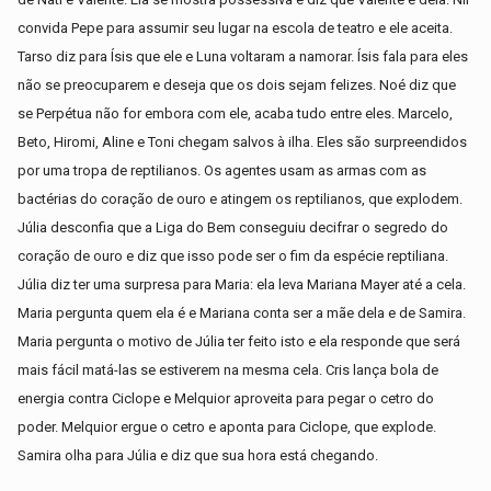
convida Pepe para assumir seu lugar na escola de teatro e ele aceita.
Tarso diz para Ísis que ele e Luna voltaram a namorar. Ísis fala para eles
não se preocuparem e deseja que os dois sejam felizes. Noé diz que
se Perpétua não for embora com ele, acaba tudo entre eles. Marcelo,
Beto, Hiromi, Aline e Toni chegam salvos à ilha. Eles são surpreendidos
por uma tropa de reptilianos. Os agentes usam as armas com as
bactérias do coração de ouro e atingem os reptilianos, que explodem.
Júlia desconfia que a Liga do Bem conseguiu decifrar o segredo do
coração de ouro e diz que isso pode ser o fim da espécie reptiliana.
Júlia diz ter uma surpresa para Maria: ela leva Mariana Mayer até a cela.
Maria pergunta quem ela é e Mariana conta ser a mãe dela e de Samira.
Maria pergunta o motivo de Júlia ter feito isto e ela responde que será
mais fácil matá-las se estiverem na mesma cela. Cris lança bola de
energia contra Ciclope e Melquior aproveita para pegar o cetro do
poder. Melquior ergue o cetro e aponta para Ciclope, que explode.
Samira olha para Júlia e diz que sua hora está chegando.