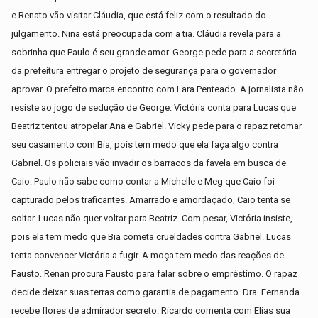
e Renato vão visitar Cláudia, que está feliz com o resultado do
julgamento. Nina está preocupada com a tia. Cláudia revela para a
sobrinha que Paulo é seu grande amor. George pede para a secretária
da prefeitura entregar o projeto de segurança para o governador
aprovar. O prefeito marca encontro com Lara Penteado. A jornalista não
resiste ao jogo de sedução de George. Victória conta para Lucas que
Beatriz tentou atropelar Ana e Gabriel. Vicky pede para o rapaz retomar
seu casamento com Bia, pois tem medo que ela faça algo contra
Gabriel. Os policiais vão invadir os barracos da favela em busca de
Caio. Paulo não sabe como contar a Michelle e Meg que Caio foi
capturado pelos traficantes. Amarrado e amordaçado, Caio tenta se
soltar. Lucas não quer voltar para Beatriz. Com pesar, Victória insiste,
pois ela tem medo que Bia cometa crueldades contra Gabriel. Lucas
tenta convencer Victória a fugir. A moça tem medo das reações de
Fausto. Renan procura Fausto para falar sobre o empréstimo. O rapaz
decide deixar suas terras como garantia de pagamento. Dra. Fernanda
recebe flores de admirador secreto. Ricardo comenta com Elias sua