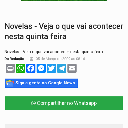
INFLUENCIARIA ELEIÇÕES:
Justiça Eleitoral manda tirar vídeo com suposta d
CONEXÃO RONDONIAOVIVO:
Marcio Barreto, pres. da ABAV-RO, alerta sobre golpes 
Novelas - Veja o que vai acontecer
nesta quinta feira
Novelas - Veja o que vai acontecer nesta quinta feira
05 de Março de 2009 às 08:16
Da Redação
Print
WhatsApp
Facebook
Messenger
Twitter
Telegram
Email
Siga a gente no Google News
Compartilhar no Whatsapp