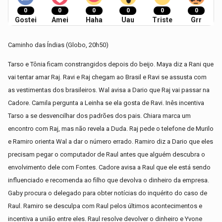
0
0
0
0
0
0
Gostei
Amei
Haha
Uau
Triste
Grr
Caminho das Índias (Globo, 20h50)
Tarso e Tônia ficam constrangidos depois do beijo. Maya diz a Rani que
vai tentar amar Raj. Ravi e Raj chegam ao Brasil e Ravi se assusta com
as vestimentas dos brasileiros. Wal avisa a Dario que Raj vai passar na
Cadore. Camila pergunta a Leinha se ela gosta de Ravi. Inês incentiva
Tarso a se desvencilhar dos padrões dos pais. Chiara marca um
encontro com Raj, mas não revela a Duda. Raj pede o telefone de Murilo
e Ramiro orienta Wal a dar o número errado. Ramiro diz a Dario que eles
precisam pegar o computador de Raul antes que alguém descubra o
envolvimento dele com Fontes. Cadore avisa a Raul que ele está sendo
influenciado e recomenda ao filho que devolva o dinheiro da empresa.
Gaby procura o delegado para obter notícias do inquérito do caso de
Raul. Ramiro se desculpa com Raul pelos últimos acontecimentos e
incentiva a união entre eles. Raul resolve devolver o dinheiro e Yvone