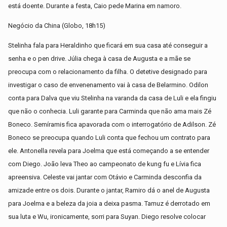
está doente. Durante a festa, Caio pede Marina em namoro.
Negócio da China (Globo, 18h15)
Stelinha fala para Heraldinho que ficará em sua casa até conseguir a
senha e o pen drive. Júlia chega à casa de Augusta e a mãe se
preocupa com o relacionamento da filha. O detetive designado para
investigar o caso de envenenamento vai à casa de Belarmino. Odilon
conta para Dalva que viu Stelinha na varanda da casa de Luli e ela fingiu
que não o conhecia. Luli garante para Carminda que não ama mais Zé
Boneco. Semíramis fica apavorada com o interrogatório de Adilson. Zé
Boneco se preocupa quando Luli conta que fechou um contrato para
ele. Antonella revela para Joelma que está começando a se entender
com Diego. João leva Theo ao campeonato de kung fu e Lívia fica
apreensiva. Celeste vai jantar com Otávio e Carminda desconfia da
amizade entre os dois. Durante o jantar, Ramiro dá o anel de Augusta
para Joelma e a beleza da joia a deixa pasma. Tamuz é derrotado em
sua luta e Wu, ironicamente, sorri para Suyan. Diego resolve colocar