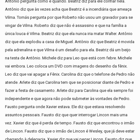
Antônio pergunta como e quando. Beatriz diz para ele confiar nela.
Antônio diz que às vezes acha que Beatriz é a incendiária que ameaça
Vilma. Tomás pergunta por que Roberto não usou um gravador para se
vingar de Vilma. Roberto diz que não é assassino e que na família a
única louca é Vilma. Beatriz diz que ela nunca iria matar Walter. Antônio
diz que ela explodiu a casa de Miguel. Antônio diz que Beatriz é movida
pela adrenalina e que Vilma é um desafio para ela. Beatriz dá um beijo
na testa de Antônio. Michele diz para Leo que está com febre. Michele
vai embora. Leo coloca um DVD com imagens do desenho da fênix.
Leo diz que vai apagar a Fênix. Carolina diz que o telefone de Pedro não
atende. Arlete diz que Carolina tem que se posicionar diante de Pedro e
fazer a festa de casamento. Arlete diz para Carolina que ela sempre foi
independente e que agora não pode submeter às vontades de Pedro.
Fausto pergunta onde Xavier estava. Ele diz que estava resolvendo
assuntos pessoais. Fausto diz que quer interrogar Lincon mais uma
vez. Xavier diz que é perda de tempo. Fausto diz que encontrou o irmão
de Lincon. Fausto diz que o irmão de Lincon é Wesley, que já deve estar
chegando à delegacia. Xavier diz que vai pegar Lincon. Fausto diz que