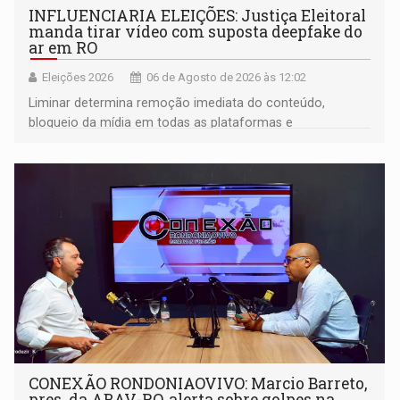
INFLUENCIARIA ELEIÇÕES: Justiça Eleitoral
manda tirar vídeo com suposta deepfake do
ar em RO
Eleições 2026
06 de Agosto de 2026 às 12:02
Liminar determina remoção imediata do conteúdo,
bloqueio da mídia em todas as plataformas e
identificação do autor da publicação
CONEXÃO RONDONIAOVIVO: Marcio Barreto,
pres. da ABAV-RO, alerta sobre golpes na