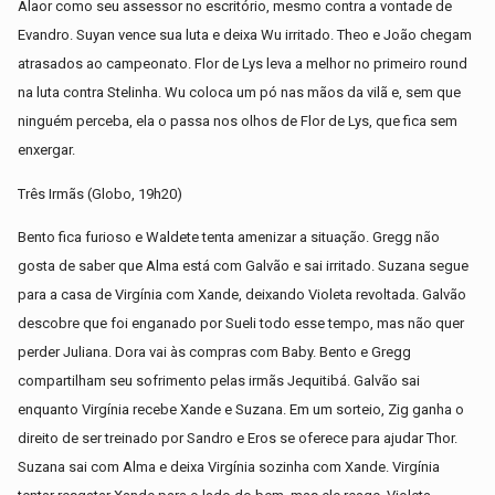
Alaor como seu assessor no escritório, mesmo contra a vontade de
Evandro. Suyan vence sua luta e deixa Wu irritado. Theo e João chegam
atrasados ao campeonato. Flor de Lys leva a melhor no primeiro round
na luta contra Stelinha. Wu coloca um pó nas mãos da vilã e, sem que
ninguém perceba, ela o passa nos olhos de Flor de Lys, que fica sem
enxergar.
Três Irmãs (Globo, 19h20)
Bento fica furioso e Waldete tenta amenizar a situação. Gregg não
gosta de saber que Alma está com Galvão e sai irritado. Suzana segue
para a casa de Virgínia com Xande, deixando Violeta revoltada. Galvão
descobre que foi enganado por Sueli todo esse tempo, mas não quer
perder Juliana. Dora vai às compras com Baby. Bento e Gregg
compartilham seu sofrimento pelas irmãs Jequitibá. Galvão sai
enquanto Virgínia recebe Xande e Suzana. Em um sorteio, Zig ganha o
direito de ser treinado por Sandro e Eros se oferece para ajudar Thor.
Suzana sai com Alma e deixa Virgínia sozinha com Xande. Virgínia