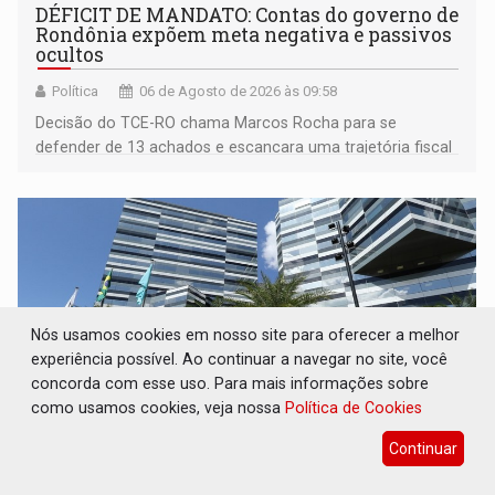
DÉFICIT DE MANDATO: Contas do governo de
Rondônia expõem meta negativa e passivos
ocultos
Política
06 de Agosto de 2026 às 09:58
Decisão do TCE-RO chama Marcos Rocha para se
defender de 13 achados e escancara uma trajetória fiscal
que o próximo governador herda já no primeiro dia de
mandato
Nós usamos cookies em nosso site para oferecer a melhor
experiência possível. Ao continuar a navegar no site, você
concorda com esse uso. Para mais informações sobre
como usamos cookies, veja nossa
Política de Cookies
Continuar
CREDIBILIDADE: Superintendentes da PF
defendem independência e apoio à direção