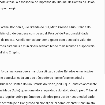
m a tese. A assessoria de imprensa do Tribunal de Contas da União
o pelo órgão.
, Paraná, Rondônia, Rio Grande do Sul, Mato Grosso e Rio Grande do
a definição de despesa com pessoal. Pela Lei de Responsabilidade
 da receita. Ao não considerar como gasto com pessoal o valor de
rnos estaduais e municipais acabam tendo mais recursos disponíveis
divino Crispim.
folga financeira que a manobra utilizada pelos Estados e municípios
rio consultar cada um dos três poderes nas esferas estadual e
ibunal de Contas do Rio Grande do Norte, pediu que Fonteles apresente
nalidade (Adin) questionando a legalidade do ato baixado pelo Tribunal
tas legislar sobre parâmetros definidos pela Lei de Responsabilidade
e ser feita pelo Congresso Nacional por lei complementar. Nenhum ato