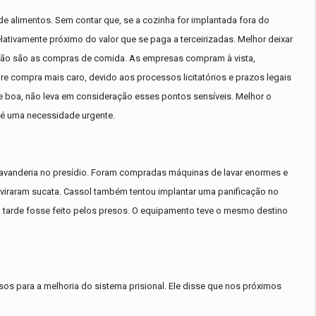
e alimentos. Sem contar que, se a cozinha for implantada fora do
elativamente próximo do valor que se paga a terceirizadas. Melhor deixar
ação são as compras de comida. As empresas compram à vista,
e compra mais caro, devido aos processos licitatórios e prazos legais
ce boa, não leva em consideração esses pontos sensíveis. Melhor o
a é uma necessidade urgente.
 lavanderia no presídio. Foram compradas máquinas de lavar enormes e
e viraram sucata. Cassol também tentou implantar uma panificação no
 tarde fosse feito pelos presos. O equipamento teve o mesmo destino
sos para a melhoria do sistema prisional. Ele disse que nos próximos