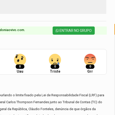
doniaovivo.com.​
ENTRAR NO GRUPO
0
0
0
Uau
Triste
Grr
lando o limite fixado pela Lei de Responsabilidade Fiscal (LRF) para
ral Carlos Thompson Fernandes junto ao Tribunal de Contas (TC) do
eral da República, Cláudio Fonteles, denúncia de que órgãos da