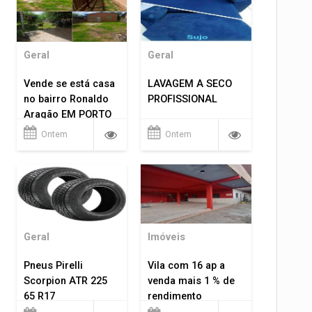
Geral
Geral
Vende se está casa
LAVAGEM A SECO
no bairro Ronaldo
PROFISSIONAL
Aragão EM PORTO
VELHO RO.
Ontem
Ontem
Geral
Imóveis
Pneus Pirelli
Vila com 16 ap a
Scorpion ATR 225
venda mais 1 % de
65 R17
rendimento