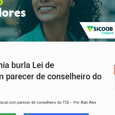
Antônio Ocampo conduz a história de uma ferrovia desgoverna
em ao Iphan recuperação de área atingida por erosão na EFMM
ta de carne assada para o almoço e o jantar
 professores em PVH é considerada ilegal pela Justiça
r mistura mistério e filmagens quase reais – Por Marcos Souza
 em Rondônia coincide com investigação sob sigilo
a burla Lei de
m parecer de conselheiro do
iscal com parecer de conselheiro do TCE – Por Alan Alex