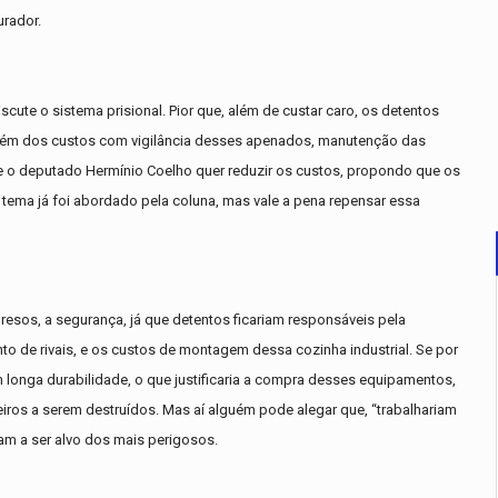
urador.
ute o sistema prisional. Pior que, além de custar caro, os detentos
Além dos custos com vigilância desses apenados, manutenção das
ue o deputado Hermínio Coelho quer reduzir os custos, propondo que os
tema já foi abordado pela coluna, mas vale a pena repensar essa
esos, a segurança, já que detentos ficariam responsáveis pela
nto de rivais, e os custos de montagem dessa cozinha industrial. Se por
em longa durabilidade, o que justificaria a compra desses equipamentos,
eiros a serem destruídos. Mas aí alguém pode alegar que, “trabalhariam
am a ser alvo dos mais perigosos.