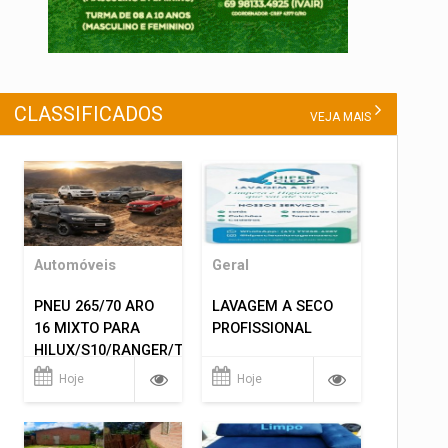
CLASSIFICADOS
VEJA MAIS
Automóveis
Geral
PNEU 265/70 ARO
LAVAGEM A SECO
16 MIXTO PARA
PROFISSIONAL
HILUX/S10/RANGER/TRITON
ETC... MONTAGEM
Hoje
Hoje
GRATIS 599,00