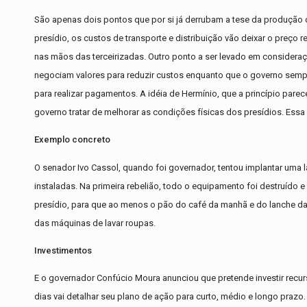
São apenas dois pontos que por si já derrubam a tese da produção d
presídio, os custos de transporte e distribuição vão deixar o preço r
nas mãos das terceirizadas. Outro ponto a ser levado em consider
negociam valores para reduzir custos enquanto que o governo sempr
para realizar pagamentos. A idéia de Hermínio, que a princípio pare
governo tratar de melhorar as condições físicas dos presídios. Ess
Exemplo concreto
O senador Ivo Cassol, quando foi governador, tentou implantar uma
instaladas. Na primeira rebelião, todo o equipamento foi destruído 
presídio, para que ao menos o pão do café da manhã e do lanche da
das máquinas de lavar roupas.
Investimentos
E o governador Confúcio Moura anunciou que pretende investir recur
dias vai detalhar seu plano de ação para curto, médio e longo prazo.