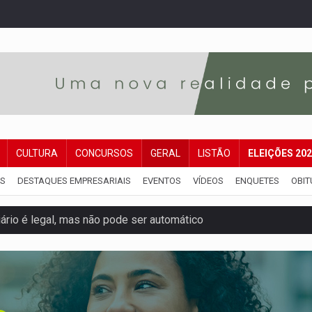
CULTURA
CONCURSOS
GERAL
LISTÃO
ELEIÇÕES 20
IS
DESTAQUES EMPRESARIAIS
EVENTOS
VÍDEOS
ENQUETES
OBIT
iário é legal, mas não pode ser automático
de 200 ações de Marcos Rogério para Rondônia
ença em PVH e transforma Aramix em Super Nova Era
nacional e transforma Brasil em corredor da cocaína