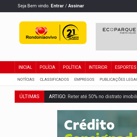
Seja Bem vindo.
Entrar
/
Assinar
INICIAL
POLÍCIA
POLÍTICA
INTERIOR
ESPORTES
NOTÍCIAS
CLASSIFICADOS
EMPREGOS
PUBLICAÇÕES LEGA
ÚLTIMAS
ARTIGO:
Reter até 50% no distrato imobil
DO HOSPITAL AO CAMPO:
Veja as mais 
EXPANSÃO:
Grupo Nova Era amplia pres
ROTA GLOBAL:
PCC amplia presença inter