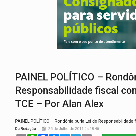
CONEXÃO RONDONIAOVIVO:
Museólogo 
EXTENSÃO DE DANOS:
Ferroviários ped
VARIANDO O CARDÁPIO:
Veja essa recei
PREJUÍZO AOS ESTUDANTES:
Greve dos
POSSESSÃO DE DEBORAH LOGAN:
Terro
SOB SUSPEITA:
Entrega de 286 máquinas
PAINEL POLÍTICO – Rondôni
Responsabilidade fiscal co
TCE – Por Alan Alex
PAINEL POLÍTICO – Rondônia burla Lei de Responsabilidade f
Da Redação
25 de Julho de 2011 às 18:46