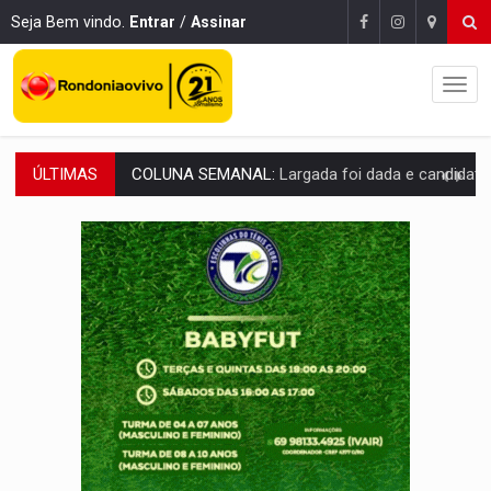
Seja Bem vindo.
Entrar
/
Assinar
ÚLTIMAS
SOB SUSPEITA:
Entrega de 286 máquinas em Rondônia coincide com investig
ARTIGO:
Reter até 50% no distrato imobiliário é legal, mas não pode 
DO HOSPITAL AO CAMPO:
Veja as mais de 200 ações de Marcos Rogé
EXPANSÃO:
Grupo Nova Era amplia presença em PVH e transforma Aramix em
VÍDEO:
Líder religioso é preso por abusar de fiéis sob pretexto de 'pro
LEVANTAMENTO:
Brasil tem uma história marcada por guerras, revoltas e con
LAMENTÁVEL:
Mulher é encontrada morta dentro de residência e
'XANDY DO MOTOCROSS':
Pai morre em acidente na BR-364 duas semanas após condena