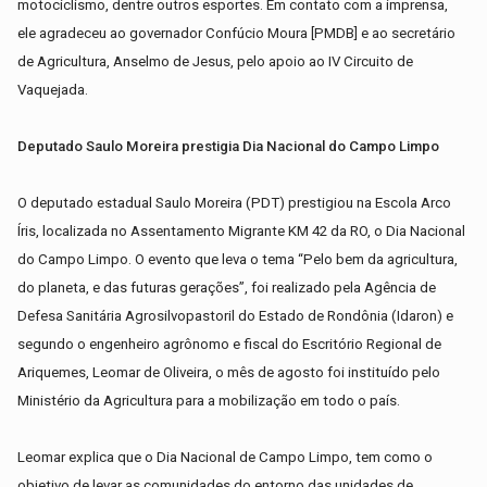
motociclismo, dentre outros esportes. Em contato com a imprensa,
ele agradeceu ao governador Confúcio Moura [PMDB] e ao secretário
de Agricultura, Anselmo de Jesus, pelo apoio ao IV Circuito de
Vaquejada.
Deputado Saulo Moreira prestigia Dia Nacional do Campo Limpo
O deputado estadual Saulo Moreira (PDT) prestigiou na Escola Arco
Íris, localizada no Assentamento Migrante KM 42 da RO, o Dia Nacional
do Campo Limpo. O evento que leva o tema “Pelo bem da agricultura,
do planeta, e das futuras gerações”, foi realizado pela Agência de
Defesa Sanitária Agrosilvopastoril do Estado de Rondônia (Idaron) e
segundo o engenheiro agrônomo e fiscal do Escritório Regional de
Ariquemes, Leomar de Oliveira, o mês de agosto foi instituído pelo
Ministério da Agricultura para a mobilização em todo o país.
Leomar explica que o Dia Nacional de Campo Limpo, tem como o
objetivo de levar as comunidades do entorno das unidades de