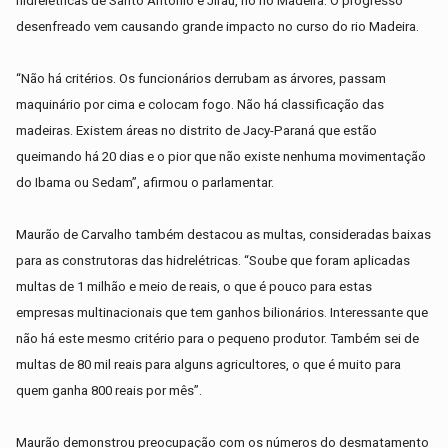
hidrelétricas de Santo Antônio e Jirau, no rio Madeira. O progresso
desenfreado vem causando grande impacto no curso do rio Madeira.
“Não há critérios. Os funcionários derrubam as árvores, passam
maquinário por cima e colocam fogo. Não há classificação das
madeiras. Existem áreas no distrito de Jacy-Paraná que estão
queimando há 20 dias e o pior que não existe nenhuma movimentação
do Ibama ou Sedam”, afirmou o parlamentar.
Maurão de Carvalho também destacou as multas, consideradas baixas
para as construtoras das hidrelétricas. “Soube que foram aplicadas
multas de 1 milhão e meio de reais, o que é pouco para estas
empresas multinacionais que tem ganhos bilionários. Interessante que
não há este mesmo critério para o pequeno produtor. Também sei de
multas de 80 mil reais para alguns agricultores, o que é muito para
quem ganha 800 reais por mês”.
Maurão demonstrou preocupação com os números do desmatamento