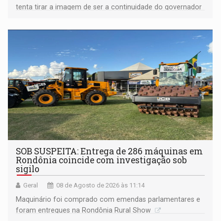
tenta tirar a imagem de ser a continuidade do governador
Marcos Rocha; ex-prefeito Hildon Chaves parece ainda
não ter entrado no modo eleição; ABAV faz evento em
Porto Velho
SOB SUSPEITA: Entrega de 286 máquinas em
Rondônia coincide com investigação sob
sigilo
Geral
08 de Agosto de 2026 às 11:14
Maquinário foi comprado com emendas parlamentares e
foram entregues na Rondônia Rural Show