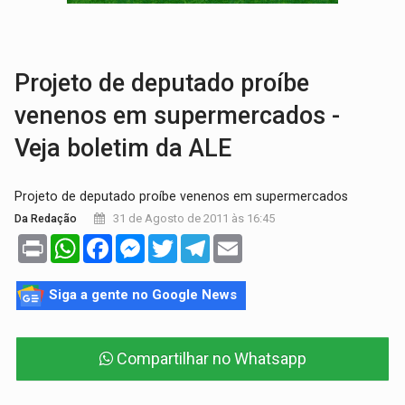
PESO DO VOTO:
Cinco maiores colégios eleitorais concentram 53,7% dos v
COLUNA SEMANAL:
Largada foi dada e candidatos ao Governo de RO partem 
Projeto de deputado proíbe
venenos em supermercados -
Veja boletim da ALE
Projeto de deputado proíbe venenos em supermercados
31 de Agosto de 2011 às 16:45
Da Redação
Print
WhatsApp
Facebook
Messenger
Twitter
Telegram
Email
Siga a gente no Google News
Compartilhar no Whatsapp