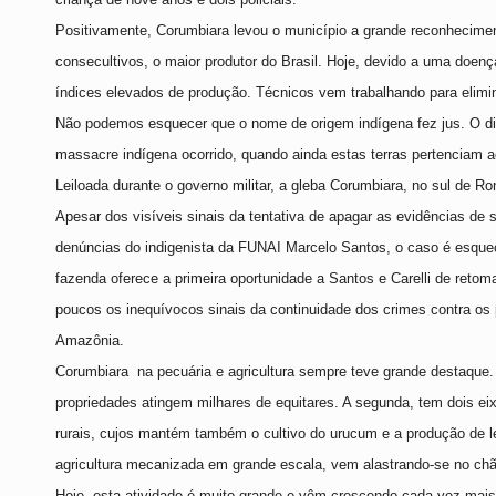
Positivamente, Corumbiara levou o município a grande reconhecime
consecultivos, o maior produtor do Brasil. Hoje, devido a uma doenç
índices elevados de produção. Técnicos vem trabalhando para elimina
Não podemos esquecer que o nome de origem indígena fez jus. O diret
massacre indígena ocorrido, quando ainda estas terras pertenciam 
Leiloada durante o governo militar, a gleba Corumbiara, no sul de R
Apesar dos visíveis sinais da tentativa de apagar as evidências de s
denúncias do indigenista da FUNAI Marcelo Santos, o caso é esque
fazenda oferece a primeira oportunidade a Santos e Carelli de retoma
poucos os inequívocos sinais da continuidade dos crimes contra os
Amazônia.
Corumbiara
na pecuária e agricultura sempre teve grande destaque. 
propriedades atingem milhares de equitares. A segunda, tem dois eix
rurais, cujos mantém também o cultivo do urucum e a produção de lei
agricultura mecanizada em grande escala, vem alastrando-se no chã
Hoje, esta atividade é muito grande e vêm crescendo cada vez mais,