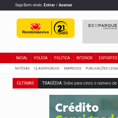
Seja Bem vindo.
Entrar
/
Assinar
INICIAL
POLÍCIA
POLÍTICA
INTERIOR
ESPORTES
NOTÍCIAS
CLASSIFICADOS
EMPREGOS
PUBLICAÇÕES LEGA
TRAGÉDIA:
Sobe para cinco o número de 
ÚLTIMAS
TRANSPORTE DE ARROZ:
MPF assegura c
DEEPFAKE:
Sancionada lei contra violência
COLEGIADO:
Brasil e Rússia discutem ene