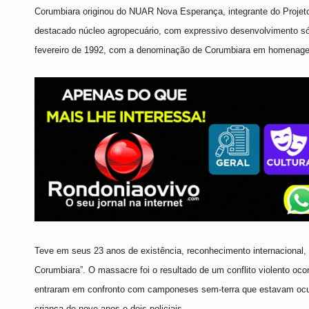
Corumbiara originou do NUAR Nova Esperança, integrante do Projet
destacado núcleo agropecuário, com expressivo desenvolvimento sóc
fevereiro de 1992, com a denominação de Corumbiara em homenagem 
Teve em seus 23 anos de existência, reconhecimento internacional
Corumbiara”. O massacre foi o resultado de um conflito violento oco
entraram em confronto com camponeses sem-terra que estavam ocup
criança de nove anos e dois policiais.