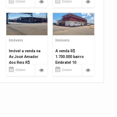
Ontem
Ontem
Imóveis
Imóveis
Imóvel a venda na
A venda R$
Av.José Amador
1.700.000 bairro
dos Reis R$
Embratel 10
1.400.000
apartamentos!
Ontem
Ontem