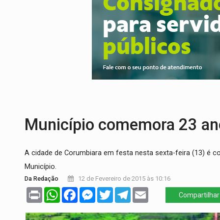
URGENTE:
Colisão entre caminhão e carr
ENCONTRO:
Amazônia Negra ganha projeç
PREVISÃO:
Porto Velho tem chances de c
SINDICATOS UNIDOS:
Assembleia Geral 
PROCESSO SELETIVO:
Rondoniaovivo abr
BRASIL CONTRA O CRIME:
Acusado de gu
Município comemora 23 an
A cidade de Corumbiara em festa nesta sexta-feira (13) é 
Município.
Da Redação
12 de Fevereiro de 2015 às 10:16
Print
WhatsApp
Facebook
Messenger
Twitter
Telegram
Email
Compartilhar