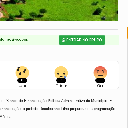
doniaovivo.com.​
ENTRAR NO GRUPO
0
0
0
Uau
Triste
Grr
do 23 anos de Emancipação Política Administrativa do Município. E
 emancipação, o prefeito Deocleciano Filho preparou uma programação
 Música.