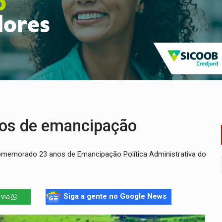
o deixa quatro mortos e um em estado grave na BR
ão nacional com participação de Marcela Bonfim
huvas isoladas nesta sexta-feira (7)
delibera greve da educação municipal em Porto Velho
e oficina de Comunicação com oportunidade de integrar equipe
ardar armas de facção é preso com revólveres e espingardas
os de emancipação
comemorado 23 anos de Emancipação Política Administrativa do
Siga a gente no Google News
 via