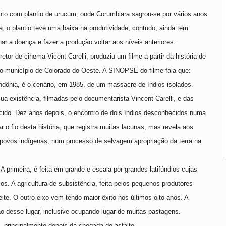
nto com plantio de urucum, onde Corumbiara sagrou-se por vários anos
a, o plantio teve uma baixa na produtividade, contudo, ainda tem
r a doença e fazer a produção voltar aos níveis anteriores.
or de cinema Vicent Carelli, produziu um filme a partir da história de
ao município de Colorado do Oeste. A SINOPSE do filme fala que:
ondônia, é o cenário, em 1985, de um massacre de índios isolados.
ua existência, filmadas pelo documentarista Vincent Carelli, e das
cido. Dez anos depois, o encontro de dois índios desconhecidos numa
r o fio desta história, que registra muitas lacunas, mas revela aos
 povos indígenas, num processo de selvagem apropriação da terra na
A primeira, é feita em grande e escala por grandes latifúndios cujas
os. A agricultura de subsistência, feita pelos pequenos produtores
te. O outro eixo vem tendo maior êxito nos últimos oito anos. A
o desse lugar, inclusive ocupando lugar de muitas pastagens.
 principalmente depois da chegada do asfalto.