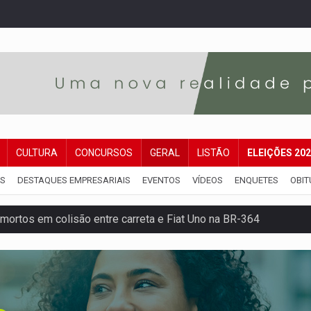
CULTURA
CONCURSOS
GERAL
LISTÃO
ELEIÇÕES 20
IS
DESTAQUES EMPRESARIAIS
EVENTOS
VÍDEOS
ENQUETES
OBIT
mortos em colisão entre carreta e Fiat Uno na BR-364
umprimento da legislação sobre transporte de cargas por em
 sexual infantil na internet e via IA
rgia nuclear, defesa e ciência em Brasília