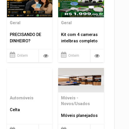
Geral
Geral
PRECISANDO DE
Kit com 4 cameras
DINHEIRO?
intelbras completo
Ontem
Ontem
Automóveis
Móveis -
Novos/Usados
Celta
Móveis planejados