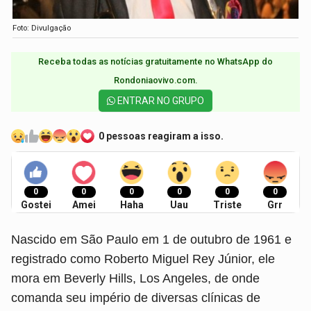
Foto: Divulgação
Receba todas as notícias gratuitamente no WhatsApp do
Rondoniaovivo.com.​
ENTRAR NO GRUPO
0 pessoas reagiram a isso.
0
0
0
0
0
0
Gostei
Amei
Haha
Uau
Triste
Grr
Nascido em São Paulo em 1 de outubro de 1961 e
registrado como Roberto Miguel Rey Júnior, ele
mora em Beverly Hills, Los Angeles, de onde
comanda seu império de diversas clínicas de