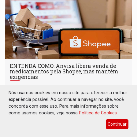
ENTENDA COMO: Anvisa libera venda de
medicamentos pela Shopee, mas mantém
exigências
Geral
09 de Agosto de 2026 às 07:30
Nós usamos cookies em nosso site para oferecer a melhor
A principal mudança é a possibilidade de
experiência possível. Ao continuar a navegar no site, você
estabelecimentos farmacêuticos autorizados utilizarem
concorda com esse uso. Para mais informações sobre
plataformas de comércio eletrônico
como usamos cookies, veja nossa
Política de Cookies
Continuar