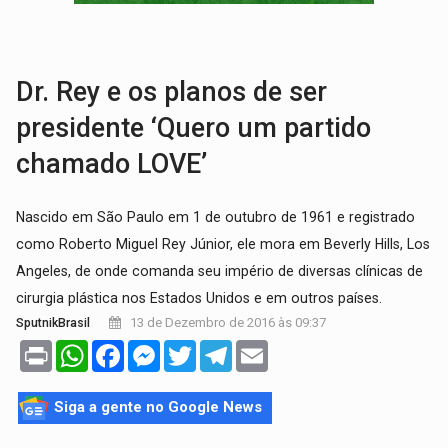
AMOR PERDIDO DÓI:
Luto amoroso não tem prazo, mas exige aten
TECNOLOGIA:
Empresas de Xangai aprimoram robôs de IA incorporada em 
Dr. Rey e os planos de ser
presidente ‘Quero um partido
chamado LOVE’
Nascido em São Paulo em 1 de outubro de 1961 e registrado
como Roberto Miguel Rey Júnior, ele mora em Beverly Hills, Los
Angeles, de onde comanda seu império de diversas clínicas de
cirurgia plástica nos Estados Unidos e em outros países.
13 de Dezembro de 2016 às 09:37
SputnikBrasil
Print
WhatsApp
Facebook
Messenger
Twitter
Telegram
Email
Siga a gente no Google News