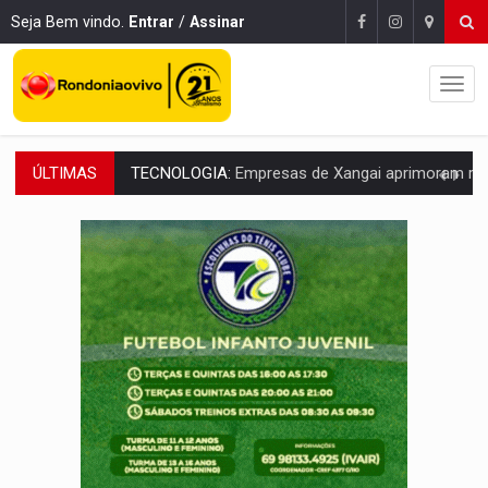
Seja Bem vindo.
Entrar
/
Assinar
ÚLTIMAS
PROTEGE A TERRA:
China descobre como explodir asteroide com bomba n
VÍDEO:
Motociclista morre após bater na traseira de camin
PARECE UM NUGGET:
Essa receita com frango virou o meu ja
EMPREENDEDORISMO:
7 negócios que podem começar com pouco dinheiro e vi
GIGANTE DA AMÉRICA:
Brasil reúne dimensão continental e posição estratégic
INDEPENDÊNCIA:
10 dicas importantes para quem quer mo
VARCENA:
Cientistas descobrem nova espécie de rã em florestas alagada
BARGANHA:
Vai comprar celular usado? Veja como consultar o a