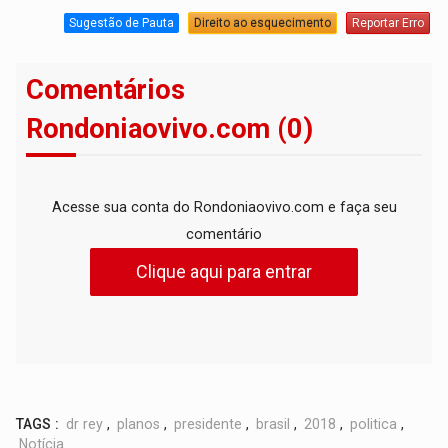
Sugestão de Pauta
Direito ao esquecimento
Reportar Erro
Comentários
Rondoniaovivo.com (0)
Acesse sua conta do Rondoniaovivo.com e faça seu
comentário
Clique aqui para entrar
TAGS :
dr rey
,
planos
,
presidente
,
brasil
,
2018
,
politica
,
Notícia