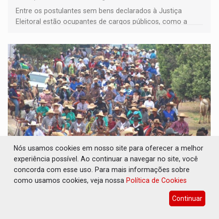
Entre os postulantes sem bens declarados à Justiça
Eleitoral estão ocupantes de cargos públicos, como a
deputada federal Cristiane Lopes (PODE), o vereador
Pedro Geovar (PP) e a vice-prefeita Magna dos Anjos
(NOVO)
Nós usamos cookies em nosso site para oferecer a melhor
experiência possível. Ao continuar a navegar no site, você
INTERIOR: Ouro Preto do Oeste realiza
concorda com esse uso. Para mais informações sobre
Cavalgada da Expo Show Norte neste sábado
como usamos cookies, veja nossa
Política de Cookies
Cultura
06 de Agosto de 2026 às 14:39
Continuar
Tradicional desfile de cavaleiros e amazonas abre a
programação da Expo Show Norte 2026 e deve reunir