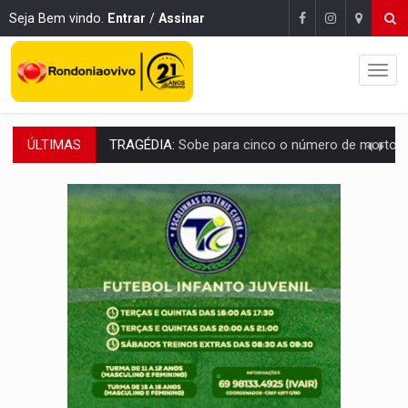
Seja Bem vindo.
Entrar
/
Assinar
ÚLTIMAS
TRANSPORTE DE ARROZ:
MPF assegura cumprimento da legislação sobre transporte d
DEEPFAKE:
Sancionada lei contra violência sexual infantil na inte
COLEGIADO:
Brasil e Rússia discutem energia nuclear, defesa e ciênc
URGENTE:
Colisão entre caminhão e carro deixa quatro mortos e um em est
ENCONTRO:
Amazônia Negra ganha projeção nacional com participação de M
PREVISÃO:
Porto Velho tem chances de chuvas isoladas nesta se
SINDICATOS UNIDOS:
Assembleia Geral delibera greve da educação municip
PROCESSO SELETIVO:
Rondoniaovivo abre oficina de Comunicação com oportunidade