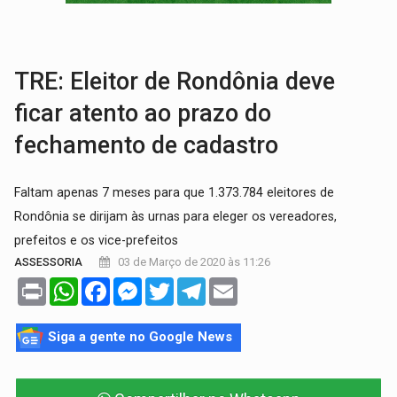
BRASIL CONTRA O CRIME:
Acusado de guardar armas de facção é preso com rev
TRAGÉDIA:
Sobe para cinco o número de mortos em colisão entre carreta e Fia
TRE: Eleitor de Rondônia deve
ficar atento ao prazo do
fechamento de cadastro
Faltam apenas 7 meses para que 1.373.784 eleitores de
Rondônia se dirijam às urnas para eleger os vereadores,
prefeitos e os vice-prefeitos
03 de Março de 2020 às 11:26
ASSESSORIA
Print
WhatsApp
Facebook
Messenger
Twitter
Telegram
Email
Siga a gente no Google News