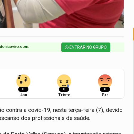
doniaovivo.com.​
ENTRAR NO GRUPO
0
0
0
Uau
Triste
Grr
o contra a covid-19, nesta terça-feira (7), devido
descanso dos profissionais de saúde.