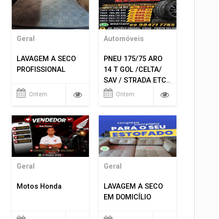
Geral
Automóveis
LAVAGEM A SECO
PNEU 175/75 ARO
PROFISSIONAL
14 T GOL /CELTA/
SAV / STRADA ETC..
R$ 219,99
Ontem
Ontem
MONTAGEM GRATIS
Geral
Geral
Motos Honda
LAVAGEM A SECO
EM DOMICÍLIO