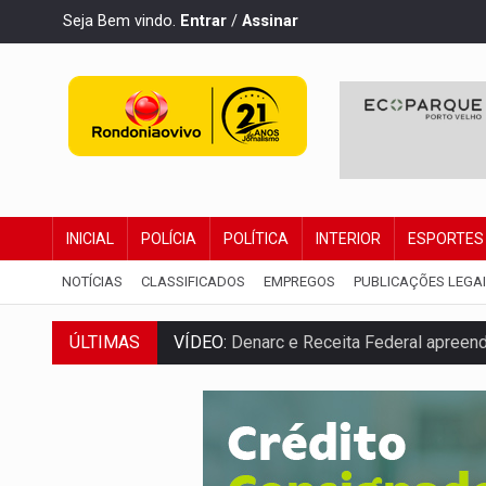
Seja Bem vindo.
Entrar
/
Assinar
INICIAL
POLÍCIA
POLÍTICA
INTERIOR
ESPORTES
NOTÍCIAS
CLASSIFICADOS
EMPREGOS
PUBLICAÇÕES LEGA
ÚLTIMAS
VÍDEO:
Denarc e Receita Federal apreen
OPERAÇÃO DA PC:
Membros do CV são p
ENTRADA GRATUITA:
Espetáculo As Mari
VÍDEO:
Três são presos após furto de mo