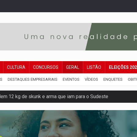
CULTURA
CONCURSOS
GERAL
LISTÃO
ELEIÇÕES 20
IS
DESTAQUES EMPRESARIAIS
EVENTOS
VÍDEOS
ENQUETES
OBIT
dem 12 kg de skunk e arma que iam para o Sudeste
resos com armas e drogas após crime de tortur@
as Somos Nós será apresentado na capital
tocicleta em frente de academia