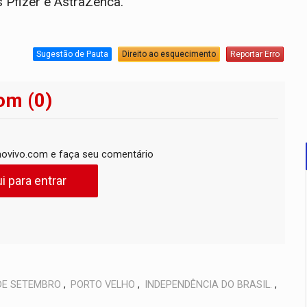
s Pfizer e AstraZenca.
Sugestão de Pauta
Direito ao esquecimento
Reportar Erro
om (0)
ovivo.com e faça seu comentário
i para entrar
DE SETEMBRO
,
PORTO VELHO
,
INDEPENDÊNCIA DO BRASIL.
,