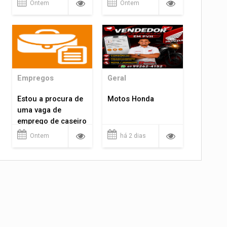
Ontem
Ontem
Empregos
Geral
Estou a procura de
Motos Honda
uma vaga de
emprego de caseiro
em porto velho
Ontem
há 2 dias
rondônia