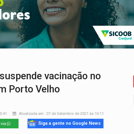
nos de emancipação com programação esportiva
sença de plástico ou petróleo em ovos
tacam casal de idosos na zona Leste
endem cerca de 1kg de ouro em Rondônia
scolhe Alfredo Gaspar como vice, alvo de denúncia por estupro
ante briga entre vizinhos
suspende vacinação no
em Porto Velho
0:41
Atualizada em : 07 de Setembro de 2021 às 10:11
Siga a gente no Google News
 via