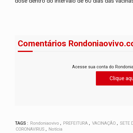
dose dentro do intervalo de 60 dias das vacina
Comentários Rondoniaovivo.c
Acesse sua conta do Rondonia
Clique aqu
TAGS :
Rondoniaovivo
,
PREFEITURA
,
VACINAÇÃO
,
SETE 
CORONAVIRUS
,
Notícia