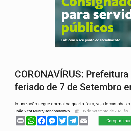
CELEBRAÇÃO:
Cerejeiras completa 43 a
SAÚDE:
Anvisa desmente boato sobre pre
VÍDEO:
Pitbulls fogem de residência e a
AÇÃO CONJUNTA:
Forças policiais apre
PF ESTÁ APURANDO:
Flávio Bolsonaro e
GRAVE:
Homem é esfaqueado no peito dur
CORONAVÍRUS: Prefeitura 
feriado de 7 de Setembro 
Imunização segue normal na quarta-feira, veja locais abaixo
João Vitor Muniz/Rondoniaovivo
06 de Setembro de 2021 às 1
Print
WhatsApp
Facebook
Messenger
Twitter
Telegram
Email
Compartilhar