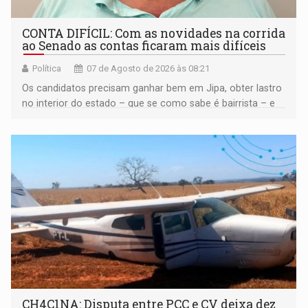
CONTA DIFÍCIL: Com as novidades na corrida
ao Senado as contas ficaram mais difíceis
Política
07 de Agosto de 2026 às 08:21
Os candidatos precisam ganhar bem em Jipa, obter lastro
no interior do estado – que se como sabe é bairrista – e
vir para a capital beliscando alguma coisa para se
garantir
CH4C1NA: Disputa entre PCC e CV deixa dez