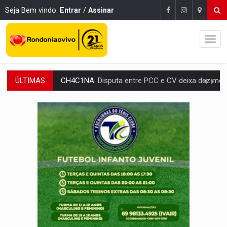
Seja Bem vindo.
Entrar
/
Assinar
ÚLTIMAS
CH4C1NA:
Disputa entre PCC e CV deixa dez mortos em cinco di
IMUNIZAÇÃO:
Prefeitura inicia campanha de multivacinação para crianças 
QUIRINUS:
Draco faz operação para prender faccionados que atacaram proved
TRAFICANTE PRESO:
Operação Brasil Contra o Crime apreende quase meia to
SUPER EL NIÑO:
Trabalho inédito vai garantir água potável para comunidades
FAMÍLIA MORREU:
Identificadas as cinco vítimas de acidente na BR-364, entr
BRASIL CONTRA O CRIME:
Acusado de guardar armas de facção é preso com rev
TRAGÉDIA:
Sobe para cinco o número de mortos em colisão entre carreta e Fia