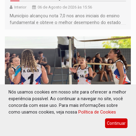
Interior
06 de Agosto de 2026 às 15:56
Município alcançou nota 7,0 nos anos iniciais do ensino
fundamental e obteve o melhor desempenho do estado
na rede municipal
Nós usamos cookies em nosso site para oferecer a melhor
experiência possível. Ao continuar a navegar no site, você
concorda com esse uso. Para mais informações sobre
COMPETIÇÕES: Joer 2026 inicia fases
como usamos cookies, veja nossa
Política de Cookies
regionais e reúne mais de 7,3 mil
participantes
Continuar
Esporte
06 de Agosto de 2026 às 15:31