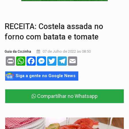
EDUCAÇÃO BÁSICA:
Ideb avança nos anos iniciais do ensino fundame
CONTA DIFÍCIL:
Com as novidades na corrida ao Senado as contas ficara
RECEITA: Costela assada no
forno com batata e tomate
07 de Julho de 2022 às 08:50
Guia da Cozinha
Print
WhatsApp
Facebook
Messenger
Twitter
Telegram
Email
Siga a gente no Google News
Compartilhar no Whatsapp