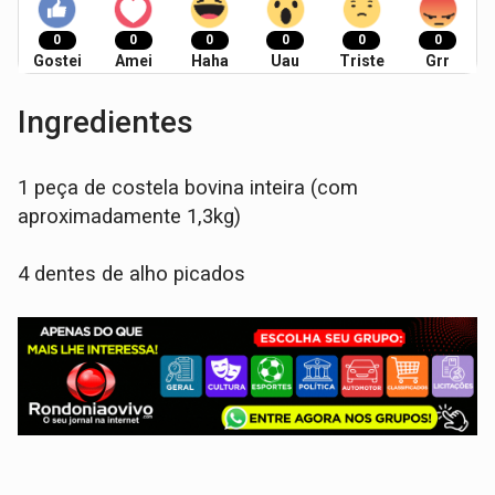
0
0
0
0
0
0
Gostei
Amei
Haha
Uau
Triste
Grr
Ingredientes
1 peça de costela bovina inteira (com
aproximadamente 1,3kg)
4 dentes de alho picados