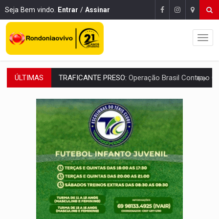
Seja Bem vindo.
Entrar
/
Assinar
ÚLTIMAS
SUPER EL NIÑO:
Trabalho inédito vai garantir água potável para comunidades
FAMÍLIA MORREU:
Identificadas as cinco vítimas de acidente na BR-364, entr
BRASIL CONTRA O CRIME:
Acusado de guardar armas de facção é preso com rev
TRAGÉDIA:
Sobe para cinco o número de mortos em colisão entre carreta e Fia
TRANSPORTE DE ARROZ:
MPF assegura cumprimento da legislação sobre transporte d
DEEPFAKE:
Sancionada lei contra violência sexual infantil na inte
COLEGIADO:
Brasil e Rússia discutem energia nuclear, defesa e ciênc
URGENTE:
Colisão entre caminhão e carro deixa quatro mortos e um em est