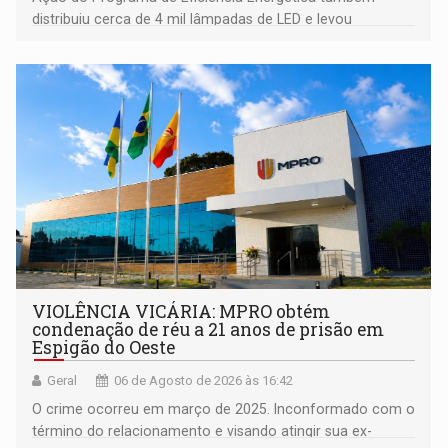
distribuiu cerca de 4 mil lâmpadas de LED e levou
orientações sobre consumo consciente de energia para a
comunidade
VIOLÊNCIA VICÁRIA: MPRO obtém
condenação de réu a 21 anos de prisão em
Espigão do Oeste
Geral
06 de Agosto de 2026 às 16:42
O crime ocorreu em março de 2025. Inconformado com o
término do relacionamento e visando atingir sua ex-