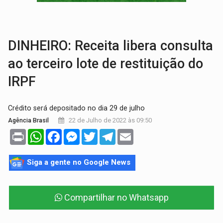
QUIRINUS:
Draco faz operação para prender faccionados que atacaram proved
TRAFICANTE PRESO:
Operação Brasil Contra o Crime apreende quase meia to
DINHEIRO: Receita libera consulta
ao terceiro lote de restituição do
IRPF
Crédito será depositado no dia 29 de julho
22 de Julho de 2022 às 09:50
Agência Brasil
Print
WhatsApp
Facebook
Messenger
Twitter
Telegram
Email
Siga a gente no Google News
Compartilhar no Whatsapp