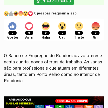
ENTRAR NO GRUPO
0 pessoas reagiram a isso.
0
0
0
0
0
0
Gostei
Amei
Haha
Uau
Triste
Grr
O Banco de Empregos do Rondoniaovivo oferece
nesta quarta, novas ofertas de trabalho. As vagas
são para profissionais que atuam em diferentes
áreas, tanto em Porto Velho como no interior de
Rondônia.