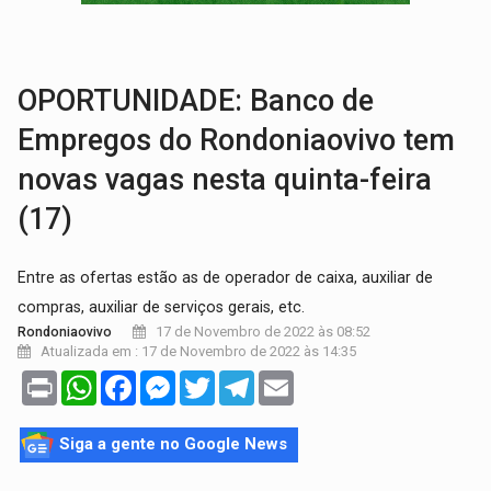
BRASIL CONTRA O CRIME:
Acusado de guardar armas de facção é preso com rev
TRAGÉDIA:
Sobe para cinco o número de mortos em colisão entre carreta e Fia
OPORTUNIDADE: Banco de
Empregos do Rondoniaovivo tem
novas vagas nesta quinta-feira
(17)
Entre as ofertas estão as de operador de caixa, auxiliar de
compras, auxiliar de serviços gerais, etc.
17 de Novembro de 2022 às 08:52
Rondoniaovivo
Atualizada em : 17 de Novembro de 2022 às 14:35
Print
WhatsApp
Facebook
Messenger
Twitter
Telegram
Email
Siga a gente no Google News