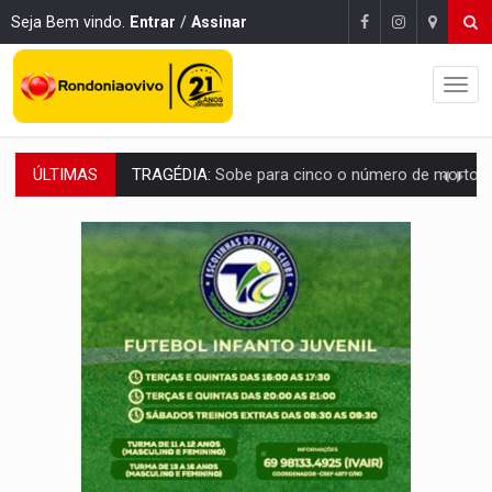
Seja Bem vindo.
Entrar
/
Assinar
ÚLTIMAS
TRANSPORTE DE ARROZ:
MPF assegura cumprimento da legislação sobre transporte d
DEEPFAKE:
Sancionada lei contra violência sexual infantil na inte
COLEGIADO:
Brasil e Rússia discutem energia nuclear, defesa e ciênc
URGENTE:
Colisão entre caminhão e carro deixa quatro mortos e um em est
ENCONTRO:
Amazônia Negra ganha projeção nacional com participação de M
PREVISÃO:
Porto Velho tem chances de chuvas isoladas nesta se
SINDICATOS UNIDOS:
Assembleia Geral delibera greve da educação municip
PROCESSO SELETIVO:
Rondoniaovivo abre oficina de Comunicação com oportunidade