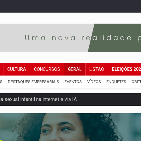
CULTURA
CONCURSOS
GERAL
LISTÃO
ELEIÇÕES 20
IS
DESTAQUES EMPRESARIAIS
EVENTOS
VÍDEOS
ENQUETES
OBIT
 sexual infantil na internet e via IA
rgia nuclear, defesa e ciência em Brasília
o deixa quatro mortos e um em estado grave na BR
ão nacional com participação de Marcela Bonfim