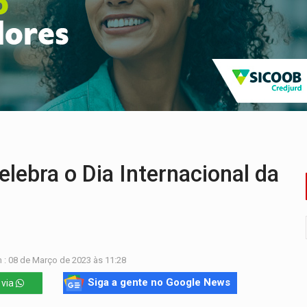
huvas isoladas nesta sexta-feira (7)
delibera greve da educação municipal em Porto Velho
e oficina de Comunicação com oportunidade de integrar equipe
romove reflexão sobre trajetória da Lei Maria da Penha
 fim do ano para regularização de débitos
umprimento da legislação sobre transporte de cargas por em
lebra o Dia Internacional da
 : 08 de Março de 2023 às 11:28
Siga a gente no Google News
 via