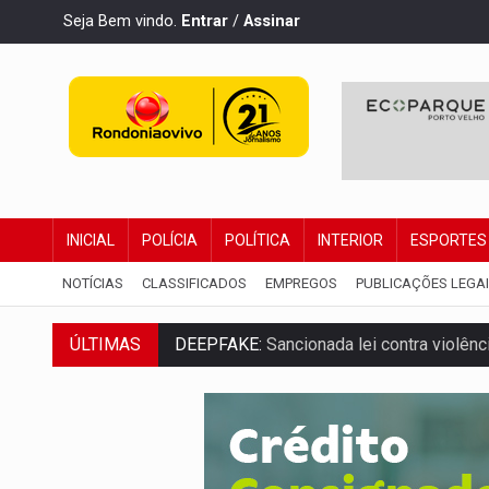
Seja Bem vindo.
Entrar
/
Assinar
INICIAL
POLÍCIA
POLÍTICA
INTERIOR
ESPORTES
NOTÍCIAS
CLASSIFICADOS
EMPREGOS
PUBLICAÇÕES LEGA
ÚLTIMAS
DEEPFAKE:
Sancionada lei contra violência
COLEGIADO:
Brasil e Rússia discutem ene
URGENTE:
Colisão entre caminhão e carr
ENCONTRO:
Amazônia Negra ganha projeç