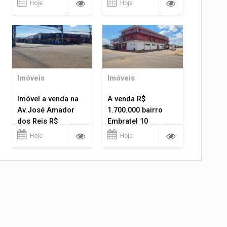
Hoje
Hoje
Imóveis
Imóveis
Imóvel a venda na
A venda R$
Av.José Amador
1.700.000 bairro
dos Reis R$
Embratel 10
1.400.000
apartamentos!
Hoje
Hoje