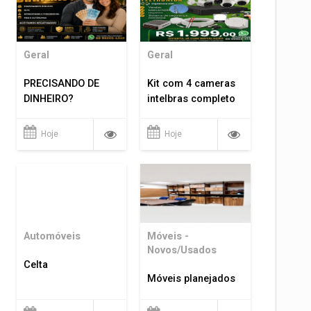
Geral
Geral
PRECISANDO DE
Kit com 4 cameras
DINHEIRO?
intelbras completo
Hoje
Hoje
Automóveis
Móveis -
Novos/Usados
Celta
Móveis planejados