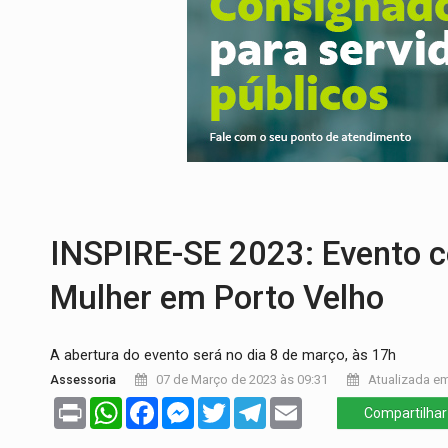
PREVISÃO:
Porto Velho tem chances de c
SINDICATOS UNIDOS:
Assembleia Geral 
PROCESSO SELETIVO:
Rondoniaovivo abr
AGOSTO LILÁS:
MPRO lança de portal e p
REGULARIZAÇÃO:
Refis 2026 segue até o
TRANSPORTE DE ARROZ:
MPF assegura c
INSPIRE-SE 2023: Evento ce
Mulher em Porto Velho
A abertura do evento será no dia 8 de março, às 17h
Assessoria
07 de Março de 2023 às 09:31
Atualizada em
Print
WhatsApp
Facebook
Messenger
Twitter
Telegram
Email
Compartilhar