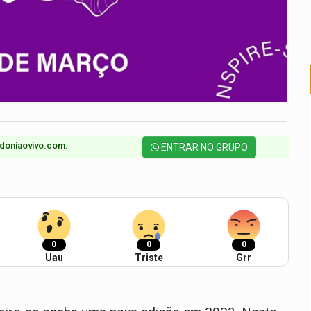
doniaovivo.com.​
ENTRAR NO GRUPO
0
0
0
Uau
Triste
Grr