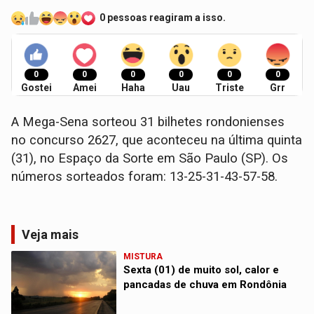
0 pessoas reagiram a isso.
0
0
0
0
0
0
Gostei
Amei
Haha
Uau
Triste
Grr
A Mega-Sena sorteou 31 bilhetes rondonienses
no concurso 2627, que aconteceu na última quinta
(31), no Espaço da Sorte em São Paulo (SP). Os
números sorteados foram: 13-25-31-43-57-58.
Veja mais
MISTURA
Sexta (01) de muito sol, calor e
pancadas de chuva em Rondônia