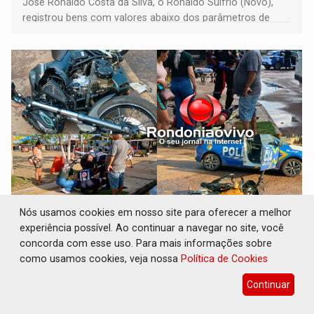
José Ronaldo Costa da Silva, o Ronaldo Sulfrio (Novo),
registrou bens com valores abaixo dos parâmetros de
mercado, mas declarou sobrado comercial de R$ 2
milhões
Nós usamos cookies em nosso site para oferecer a melhor
VÍDEO: Motocicletas batem de frente e duas
experiência possível. Ao continuar a navegar no site, você
pessoas ficam feridas no Cohab
concorda com esse uso. Para mais informações sobre
Polícia
05 de Agosto de 2026 às 16:58
como usamos cookies, veja nossa
Política de Cookies
Equipe do Samu foi chamada às pressas
Continuar