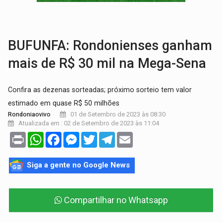
URGENTE:
DHPP se mobiliza para tentar localizar corpo de rapaz
DÉFICIT DE MANDATO:
Contas do governo de Rondônia expõem meta negativa e
BUFUNFA: Rondonienses ganham
mais de R$ 30 mil na Mega-Sena
Confira as dezenas sorteadas; próximo sorteio tem valor
estimado em quase R$ 50 milhões
01 de Setembro de 2023 às 08:30
Rondoniaovivo
Atualizada em : 02 de Setembro de 2023 às 11:04
Print
WhatsApp
Facebook
Messenger
Twitter
Telegram
Email
Siga a gente no Google News
Compartilhar no Whatsapp