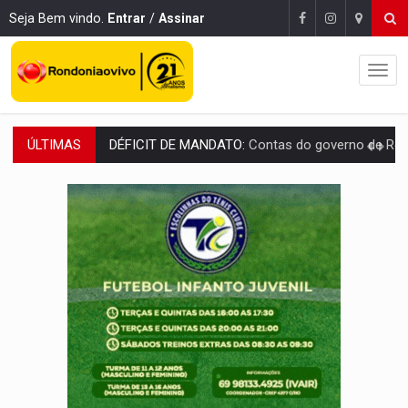
Seja Bem vindo.
Entrar
/
Assinar
ÚLTIMAS
CREDIBILIDADE:
Superintendentes da PF defendem independência e apoio à 
ALIANÇA PODEROSA:
Chapa vitaminada pode alcançar larga e boa vantag
SÃO PAULO:
PM abre concurso público com 2.000 vagas para a
CINEAMAZÔNIA:
Filmes rondonienses provocam debate sobre temas urgentes 
Publicação Legal:
AVISO DE LICITAÇÃO: PREGÃO ELETRÔNICO Nº 90136
RUA DAS PENHAS:
MPRO promove intervenção artística pelos direit
PEDIDO DE PROVIDÊNCIA:
Erosão ameaça acesso a bairros às margens do r
ELEIÇÕES 2026:
Policial candidato a deputado federal do PL declara patrimôn