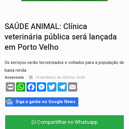
EDUCAÇÃO:
Corumbiara lidera Ideb 2025 entre redes municipai
COMPETIÇÕES:
Joer 2026 inicia fases regionais e reúne mais de 7,3 mil
SAÚDE ANIMAL: Clínica
veterinária pública será lançada
em Porto Velho
Os serviços serão terceirizados e voltados para a população de
baixa renda
14 de Março de 2024 às 16:05
Assessoria
Print
WhatsApp
Facebook
Messenger
Twitter
Telegram
Email
Siga a gente no Google News
Compartilhar no Whatsapp