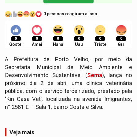
0 pessoas reagiram a isso.
0
0
0
0
0
0
Gostei
Amei
Haha
Uau
Triste
Grr
A Prefeitura de Porto Velho, por meio da
Secretaria Municipal de Meio Ambiente e
Desenvolvimento Sustentável (
Sema
), lança no
próximo dia 2 de abril uma clínica veterinária
pública, com o serviço terceirizado, prestado pela
‘Kin Casa Vet’, localizada na avenida Imigrantes,
n° 2581 E – Sala 1, bairro Costa e Silva.
Veja mais