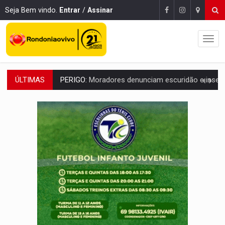
Seja Bem vindo.
Entrar
/
Assinar
ÚLTIMAS
PERIGO:
Moradores denunciam escuridão e insegurança na Estrada d
COLIGAÇÃO:
Reabertura de ação no TSE pode resultar em cassação de prefeita 
INCLUSÃO:
APAE Porto Velho abre inscrições para 
CLUBE DOS R$ 00,00:
21 candidatos declaram patrimônio zero em Rondônia na
INTERIOR:
Ouro Preto do Oeste realiza Cavalgada da Expo Show Norte
DESENVOLVIMENTO:
Ideb avança nos anos iniciais do ensino fundamen
VULGO 'UNIÃO':
Chefe de facção criminosa é preso durante oper
Publicação Legal:
CONVOCAÇÃO DAS ELEIÇÕES: S