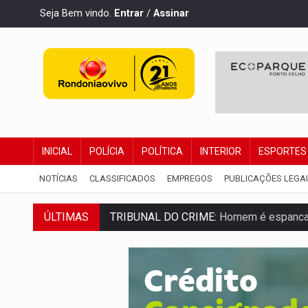
Seja Bem vindo.
Entrar
/
Assinar
INICIAL
POLÍCIA
POLÍTICA
INTERIOR
ESPORTES
NOTÍCIAS
CLASSIFICADOS
EMPREGOS
PUBLICAÇÕES LEGA
ÚLTIMAS
TRIBUNAL DO CRIME:
Homem é espancado
VÍDEO:
Perseguição é registrada no shop
LUDOPATIA:
Apostas online começam a af
REFLORESTAMENTO:
Plantar árvores nã