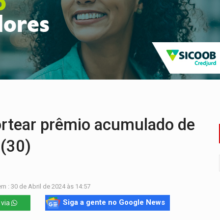
ossível base secreta no satélite natural da Terra
i carro que era rebocado para oficina no Centro de Porto Velho
 frente do bar da Marleide
nia+10 lança chamada para fortalecer cadeias da sociobioecono
de urânio, mas produz pouco e importa combustível
ça matar sobrinha grávida e com bebê no colo
rtear prêmio acumulado de
 (30)
m : 30 de Abril de 2024 às 14:57
Siga a gente no Google News
 via