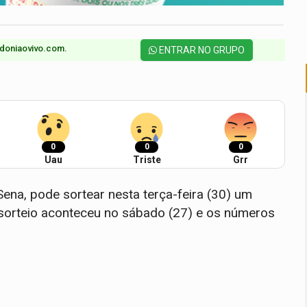
doniaovivo.com.​
ENTRAR NO GRUPO
0
0
0
Uau
Triste
Grr
na, pode sortear nesta terça-feira (30) um
 sorteio aconteceu no sábado (27) e os números