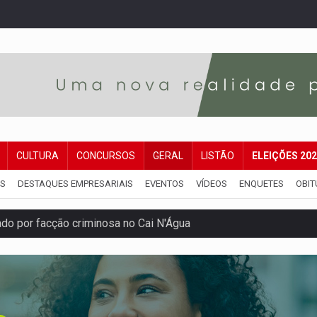
CULTURA
CONCURSOS
GERAL
LISTÃO
ELEIÇÕES 20
IS
DESTAQUES EMPRESARIAIS
EVENTOS
VÍDEOS
ENQUETES
OBIT
 por facção criminosa no Cai N'Água
ping após colombiana furtar celular de menina
etar produtividade e rotina nas empresas
o será mais suficiente para comprovar área recuperado