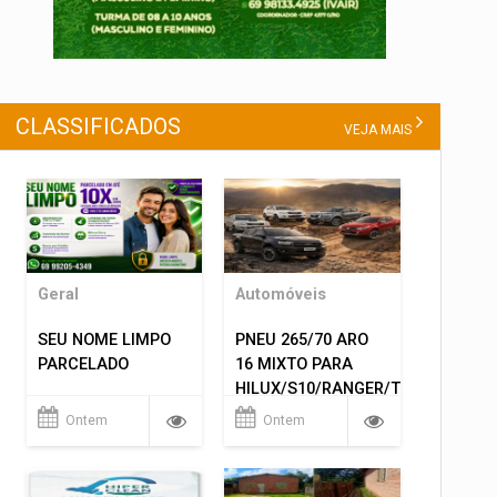
CLASSIFICADOS
VEJA MAIS
Geral
Automóveis
SEU NOME LIMPO
PNEU 265/70 ARO
PARCELADO
16 MIXTO PARA
HILUX/S10/RANGER/TRITON
ETC... MONTAGEM
Ontem
Ontem
GRATIS 599,00