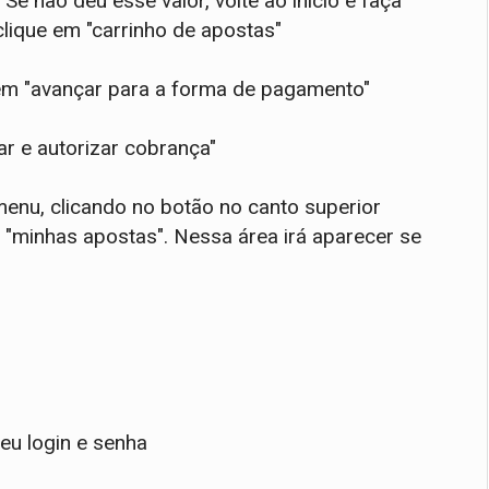
Se não deu esse valor, volte ao início e faça
 clique em "carrinho de apostas"
á em "avançar para a forma de pagamento"
r e autorizar cobrança"
 menu, clicando no botão no canto superior
 "minhas apostas". Nessa área irá aparecer se
eu login e senha