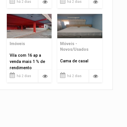
há 2 dias
há 2 dias
Imóveis
Móveis -
Novos/Usados
Vila com 16 ap a
Cama de casal
venda mais 1 % de
rendimento
há 2 dias
há 2 dias