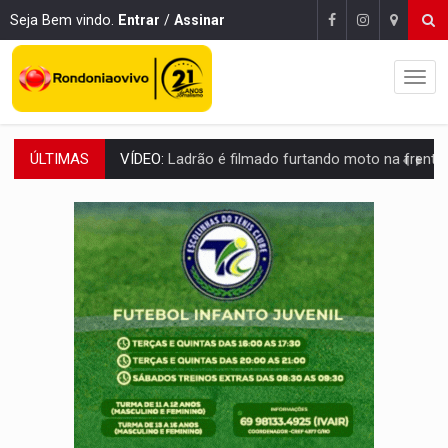
Seja Bem vindo.
Entrar
/
Assinar
ÚLTIMAS
VÍDEO:
Ladrão é filmado furtando moto na frente do bar 
BOLSAS DE PESQUISA:
Iniciativa Amazônia+10 lança chamada para fortalecer cadeia
MATERIAL:
Brasil tem grandes reservas de urânio, mas produz pouco e impo
VÍDEO:
Serpente capturada na fábrica da Coca-Cola é devolvid
HOMENAGEM:
Cientistas cassados pelo AI-5 se tornam pesquisadores emér
VÍDEO:
Líder religioso é preso por abusar de fiéis sob pretexto de 'pro
LEVANTAMENTO:
Brasil tem uma história marcada por guerras, revoltas e con
LAMENTÁVEL:
Mulher é encontrada morta dentro de residência e