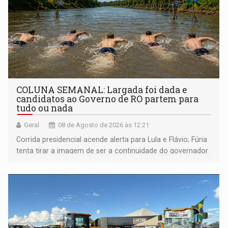
COLUNA SEMANAL: Largada foi dada e
candidatos ao Governo de RO partem para
tudo ou nada
Geral
08 de Agosto de 2026 às 12:21
Corrida presidencial acende alerta para Lula e Flávio; Fúria
tenta tirar a imagem de ser a continuidade do governador
Marcos Rocha; ex-prefeito Hildon Chaves parece ainda
não ter entrado no modo eleição; ABAV faz evento em
Porto Velho