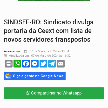
OVNIS NA LUA:
Cientistas alertam para possível base secreta no satélite n
ACABOU COM PEUGEOT:
Incêndio destrói carro que era rebocado para oficina no
SINDSEF-RO: Sindicato divulga
portaria da Ceext com lista de
novos servidores transpostos
07 de Maio de 2024 às 15:54
Assessoria
Atualizada em : 07 de Maio de 2024 às 16:32
Print
WhatsApp
Facebook
Messenger
Twitter
Telegram
Email
Siga a gente no Google News
Compartilhar no Whatsapp