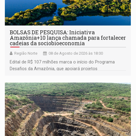
BOLSAS DE PESQUISA: Iniciativa
Amazônia+10 lança chamada para fortalecer
cadeias da sociobioeconomia
Região Norte
08 de Agosto de 2026 às 18:00
Edital de R$ 107 milhões marca o início do Programa
Desafios da Amazônia, que apoiará projetos
desenvolvidos por redes de pesquisa e inovação. A
submissão de pré-propostas poderá ser feita até 1º de
setembro