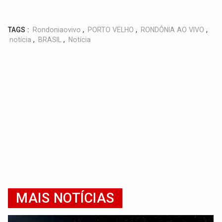
TAGS :
Rondoniaovivo
,
PORTO VELHO
,
RONDÔNIA AO VIVO
,
notícia
,
BRASIL
,
Notícia
MAIS NOTÍCIAS