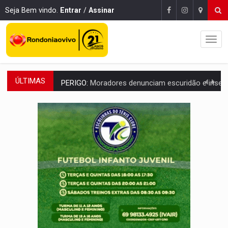
Seja Bem vindo.
Entrar
/
Assinar
ÚLTIMAS
PERIGO:
Moradores denunciam escuridão e insegurança na Estrada d
COLIGAÇÃO:
Reabertura de ação no TSE pode resultar em cassação de prefeita 
INCLUSÃO:
APAE Porto Velho abre inscrições para 
CLUBE DOS R$ 00,00:
21 candidatos declaram patrimônio zero em Rondônia na
INTERIOR:
Ouro Preto do Oeste realiza Cavalgada da Expo Show Norte
DESENVOLVIMENTO:
Ideb avança nos anos iniciais do ensino fundamen
VULGO 'UNIÃO':
Chefe de facção criminosa é preso durante oper
Publicação Legal:
CONVOCAÇÃO DAS ELEIÇÕES: S