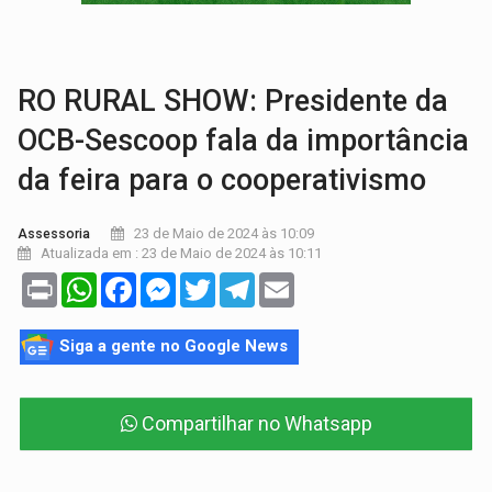
EDUCAÇÃO:
Corumbiara lidera Ideb 2025 entre redes municipai
COMPETIÇÕES:
Joer 2026 inicia fases regionais e reúne mais de 7,3 mil
RO RURAL SHOW: Presidente da
OCB-Sescoop fala da importância
da feira para o cooperativismo
23 de Maio de 2024 às 10:09
Assessoria
Atualizada em : 23 de Maio de 2024 às 10:11
Print
WhatsApp
Facebook
Messenger
Twitter
Telegram
Email
Siga a gente no Google News
Compartilhar no Whatsapp