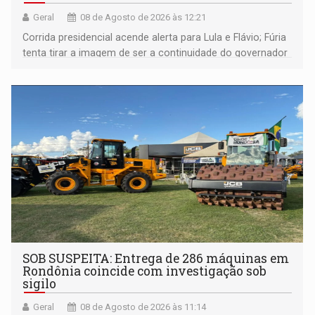
Geral
08 de Agosto de 2026 às 12:21
Corrida presidencial acende alerta para Lula e Flávio; Fúria
tenta tirar a imagem de ser a continuidade do governador
Marcos Rocha; ex-prefeito Hildon Chaves parece ainda
não ter entrado no modo eleição; ABAV faz evento em
Porto Velho
SOB SUSPEITA: Entrega de 286 máquinas em
Rondônia coincide com investigação sob
sigilo
Geral
08 de Agosto de 2026 às 11:14