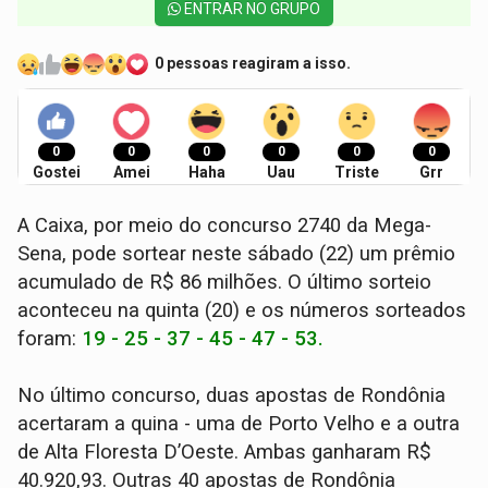
ENTRAR NO GRUPO
0 pessoas reagiram a isso.
0
0
0
0
0
0
Gostei
Amei
Haha
Uau
Triste
Grr
A Caixa, por meio do concurso 2740 da Mega-
Sena, pode sortear neste sábado (22) um prêmio
acumulado de R$ 86 milhões. O último sorteio
aconteceu na quinta (20) e os números sorteados
foram:
19 - 25 - 37 - 45 - 47 - 53.
No último concurso, duas apostas de Rondônia
acertaram a quina - uma de Porto Velho e a outra
de Alta Floresta D’Oeste. Ambas ganharam R$
40.920,93. Outras 40 apostas de Rondônia