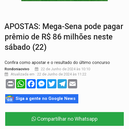
MATERIAL:
Brasil tem grandes reservas de urânio, mas produz pouco e impo
VÍDEO:
Serpente capturada na fábrica da Coca-Cola é devolvid
APOSTAS: Mega-Sena pode pagar
prêmio de R$ 86 milhões neste
sábado (22)
Confira como apostar e o resultado do último concurso
22 de Junho de 2024 às 10:10
Rondoniaovivo
Atualizada em : 22 de Junho de 2024 às 11:22
Print
WhatsApp
Facebook
Messenger
Twitter
Telegram
Email
Siga a gente no Google News
Compartilhar no Whatsapp