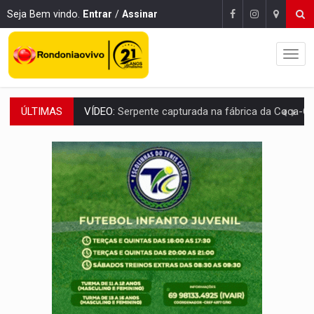
Seja Bem vindo.
Entrar
/
Assinar
ÚLTIMAS
HOMENAGEM:
Cientistas cassados pelo AI-5 se tornam pesquisadores emér
VÍDEO:
Líder religioso é preso por abusar de fiéis sob pretexto de 'pro
LEVANTAMENTO:
Brasil tem uma história marcada por guerras, revoltas e con
LAMENTÁVEL:
Mulher é encontrada morta dentro de residência e
'XANDY DO MOTOCROSS':
Pai morre em acidente na BR-364 duas semanas após condena
PESO DO VOTO:
Cinco maiores colégios eleitorais concentram 53,7% dos v
COLUNA SEMANAL:
Largada foi dada e candidatos ao Governo de RO partem 
SOB SUSPEITA:
Entrega de 286 máquinas em Rondônia coincide com investig