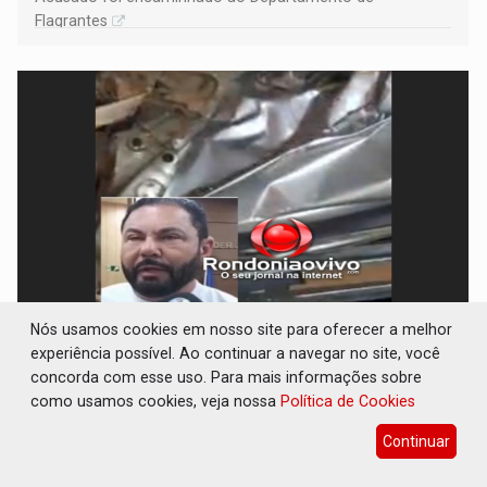
Flagrantes
Nós usamos cookies em nosso site para oferecer a melhor
TRÁGICO: Pai do 'Xandy Motocross' morre
experiência possível. Ao continuar a navegar no site, você
em acidente na BR-364
concorda com esse uso. Para mais informações sobre
Polícia
08 de Agosto de 2026 às 00:52
como usamos cookies, veja nossa
Política de Cookies
Filho dele foi executado a tiros em um posto de
Continuar
combustíveis em fevereiro de 2025, no município de
Ariquemes ​