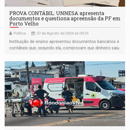
PROVA CONTÁBIL: UNNESA apresenta
documentos e questiona apreensão da PF em
Porto Velho
Política
07 de Agosto de 2026 às 09:35
Instituição de ensino apresentou documentos bancários e
contábeis que, segundo ela, comprovam que dinheiro saiu
de sua própria conta, foi sacado pelo diretor financeiro e
apreendido quando já estava dentro da sede da entidade
— em pleno ano eleitoral em Rondônia