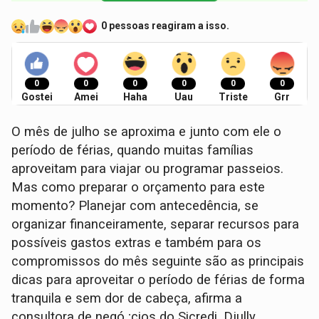
0 pessoas reagiram a isso.
0
0
0
0
0
0
Gostei
Amei
Haha
Uau
Triste
Grr
O mês de julho se aproxima e junto com ele o
período de férias, quando muitas famílias
aproveitam para viajar ou programar passeios.
Mas como preparar o orçamento para este
momento? Planejar com antecedência, se
organizar financeiramente, separar recursos para
possíveis gastos extras e também para os
compromissos do mês seguinte são as principais
dicas para aproveitar o período de férias de forma
tranquila e sem dor de cabeça, afirma a
consultora de negó ;cios do Sicredi, Djully