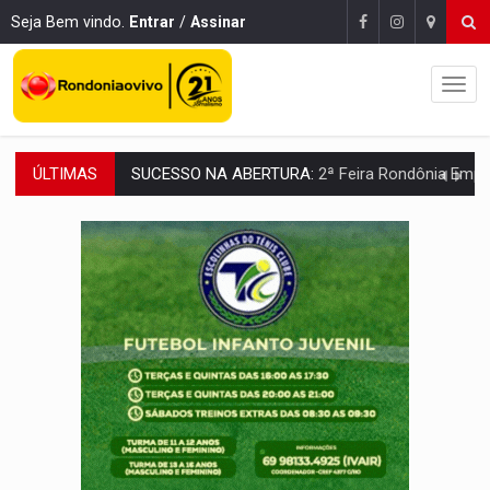
Seja Bem vindo.
Entrar
/
Assinar
ÚLTIMAS
SUCESSO NA ABERTURA:
2ª Feira Rondônia Empreendedora segue no Espaço Alternativ
REESTRUTURAÇÃO:
Secretário da Seinfra de Porto Velho pede exon
SAÚDE INDÍGENA:
Pirahã terão consultas e exames especializados durante 
ECONOMIA:
Dia dos pais deve movimentar R$ 8,5 bilhões e RO projet
DIA DOS PAIS:
Bailarina da Praça organiza celebração gratuita nes
VÍDEO:
Perseguição a embarcação no rio Madeira termina com explosivo
MEGA SENA:
Prêmio acumula para R$ 165 milhõe
Publicação Legal:
AVISO DE LICITAÇÃO: PREGÃO ELETRÔNICO Nº 90091