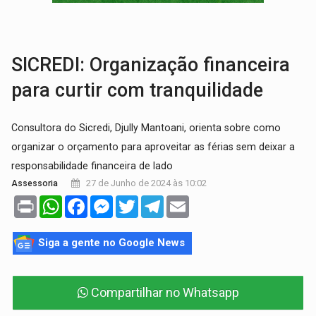
NO MARIANA:
Quadrilha é flagrada com cerca de 200 porçõe
BAIRRO TEIXEIRÃO:
MPF cobra regularização fundiária da comunid
SICREDI: Organização financeira
para curtir com tranquilidade
Consultora do Sicredi, Djully Mantoani, orienta sobre como
organizar o orçamento para aproveitar as férias sem deixar a
responsabilidade financeira de lado
27 de Junho de 2024 às 10:02
Assessoria
Print
WhatsApp
Facebook
Messenger
Twitter
Telegram
Email
Siga a gente no Google News
Compartilhar no Whatsapp