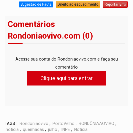
Sugestão de Pauta
Direito ao esquecimento
Reportar Erro
Comentários
Rondoniaovivo.com (0)
Acesse sua conta do Rondoniaovivo.com e faça seu
comentário
Clique aqui para entrar
TAGS :
Rondoniaovivo
,
PortoVelho
,
RONDÔNIAAOVIVO
,
notícia
,
queimadas
,
julho
,
INPE
,
Notícia