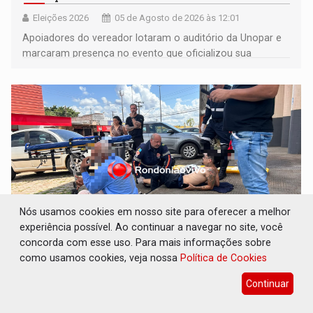
Eleições 2026
05 de Agosto de 2026 às 12:01
Apoiadores do vereador lotaram o auditório da Unopar e
marcaram presença no evento que oficializou sua
candidatura para as eleições de 2026
Nós usamos cookies em nosso site para oferecer a melhor
experiência possível. Ao continuar a navegar no site, você
concorda com esse uso. Para mais informações sobre
URGENTE: Duas pessoas sofrem ferimentos
como usamos cookies, veja nossa
Política de Cookies
após batida envolvendo motos e carro
Continuar
Polícia
05 de Agosto de 2026 às 11:51