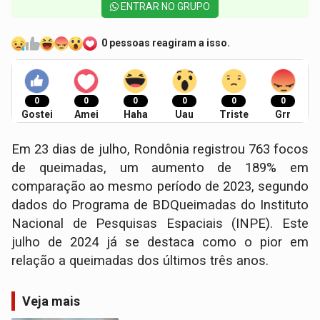
ENTRAR NO GRUPO
0 pessoas reagiram a isso.
0
0
0
0
0
0
Gostei
Amei
Haha
Uau
Triste
Grr
Em 23 dias de julho, Rondônia registrou 763 focos
de queimadas, um aumento de 189% em
comparação ao mesmo período de 2023, segundo
dados do Programa de BDQueimadas do Instituto
Nacional de Pesquisas Espaciais (INPE). Este
julho de 2024 já se destaca como o pior em
relação a queimadas dos últimos três anos.
Veja mais