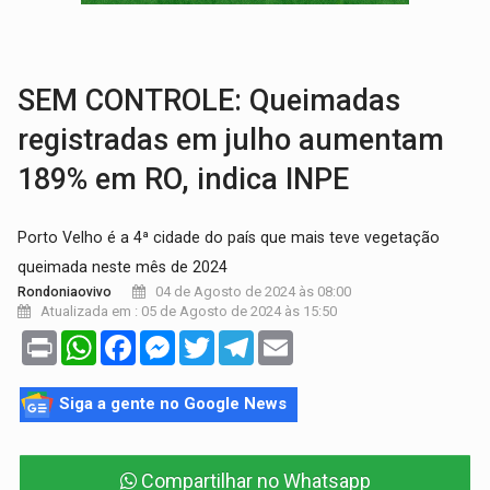
GRAVE:
Homem é esfaqueado no peito durante briga ent
VÍDEO:
Denarc e Receita Federal apreendem 12 kg de skunk e arma que iam
SEM CONTROLE: Queimadas
registradas em julho aumentam
189% em RO, indica INPE
Porto Velho é a 4ª cidade do país que mais teve vegetação
queimada neste mês de 2024
04 de Agosto de 2024 às 08:00
Rondoniaovivo
Atualizada em : 05 de Agosto de 2024 às 15:50
Print
WhatsApp
Facebook
Messenger
Twitter
Telegram
Email
Siga a gente no Google News
Compartilhar no Whatsapp