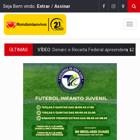
Seja Bem vindo.
Entrar
/
Assinar
ÚLTIMAS
OPERAÇÃO DA PC:
Membros do CV são presos com armas e drogas após c
ENTRADA GRATUITA:
Espetáculo As Marias Somos Nós será apresen
VÍDEO:
Três são presos após furto de motocicleta em frente
CELEBRAÇÃO:
Cerejeiras completa 43 anos de emancipação com progra
SAÚDE:
Anvisa desmente boato sobre presença de plástico ou petr
VÍDEO:
Pitbulls fogem de residência e atacam casal de idosos 
AÇÃO CONJUNTA:
Forças policiais apreendem cerca de 1kg de our
PF ESTÁ APURANDO:
Flávio Bolsonaro escolhe Alfredo Gaspar como vice, alvo de d