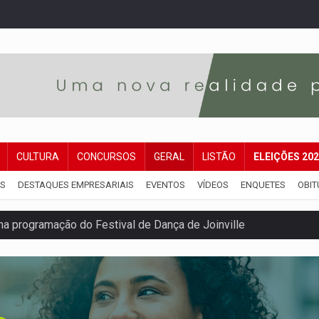
CULTURA
CONCURSOS
GERAL
LISTÃO
ELEIÇÕES 20
IS
DESTAQUES EMPRESARIAIS
EVENTOS
VÍDEOS
ENQUETES
OBIT
rro de digitação' em declaração de patrimônio de R$ 29 mi
 pelo adicional de incentivo com efeitos retroativos
regão Eletrônico Nº 12/2026 - UASG 200095
onelada de drogas em fundo falso de caminhão