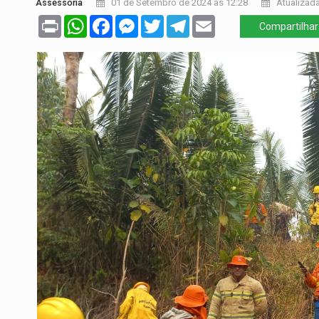
Assessoria
01 de Setembro de 2024 às 12:28
Atualizada
Print
WhatsApp
Facebook
Messenger
Twitter
Telegram
Email
Compartilhar