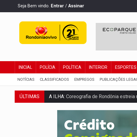
Seja Bem vindo.
Entrar
/
Assinar
INICIAL
POLÍCIA
POLÍTICA
INTERIOR
ESPORTES
NOTÍCIAS
CLASSIFICADOS
EMPREGOS
PUBLICAÇÕES LEGA
ÚLTIMAS
ELEIÇÕES 2026:
Sgt. Mouza esclarece 'e
JUDICIÁRIO:
Sinjur parabeniza servidores
Publicação Legal:
AVISO DE LICITAÇÃO: P
BR-364:
Polícia apreende mais de uma t