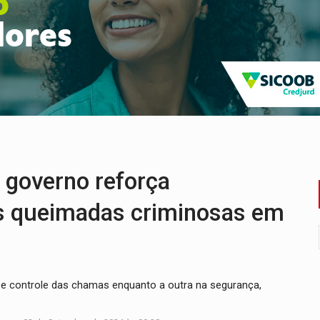
eados na promoção de dia dos Pais
bicicleta na frente de comércio
u primeiro júri popular
uposto ataque com perfis falsos no Instagram
e espera, asfalto chega ao bairro Nova Esperança
na programação do Festival de Dança de Joinville
governo reforça
s queimadas criminosas em
o e controle das chamas enquanto a outra na segurança,