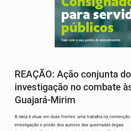
EMOCIONE:
PRESENTES: Confira os sort
VOVÔ LADRÃO:
Idoso é filmado furtando 
JUSTIÇA:
Comarca de Nova Mamoré terá se
ADAILTON FÚRIA:
Assessoria denuncia s
INFRAESTRUTURA:
Após quase 30 anos d
A ILHA:
Coreografia de Rondônia estreia 
REAÇÃO: Ação conjunta do 
investigação no combate à
Guajará-Mirim
A ideia é atuar em duas frentes: uma trabalha na contençã
investigação e prisão dos autores das queimadas ilegais