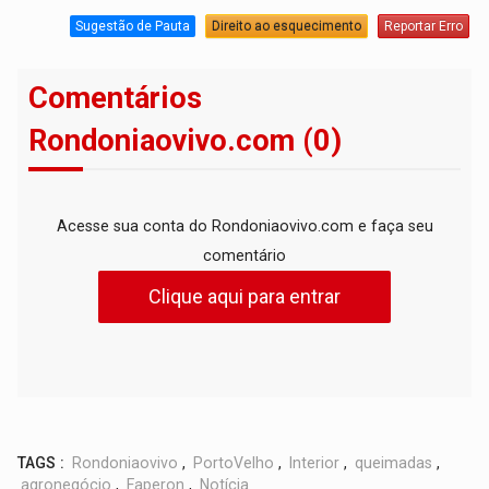
Sugestão de Pauta
Direito ao esquecimento
Reportar Erro
Comentários
Rondoniaovivo.com (0)
Acesse sua conta do Rondoniaovivo.com e faça seu
comentário
Clique aqui para entrar
TAGS :
Rondoniaovivo
,
PortoVelho
,
Interior
,
queimadas
,
agronegócio
,
Faperon
,
Notícia