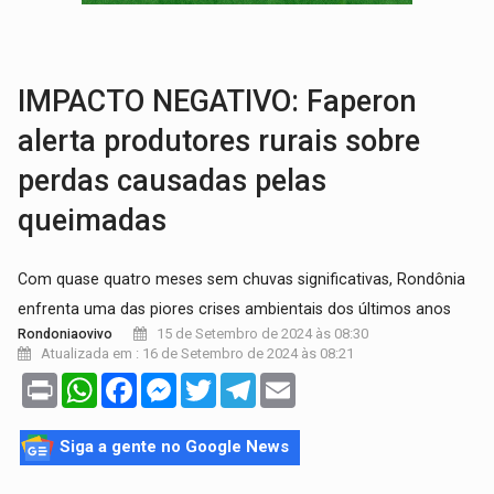
TRÁGICO:
Pai do 'Xandy Motocross' morre em acidente
VÍDEO:
Motorista de caminhonete morre preso às ferragens em colisão com
IMPACTO NEGATIVO: Faperon
alerta produtores rurais sobre
perdas causadas pelas
queimadas
Com quase quatro meses sem chuvas significativas, Rondônia
enfrenta uma das piores crises ambientais dos últimos anos
15 de Setembro de 2024 às 08:30
Rondoniaovivo
Atualizada em : 16 de Setembro de 2024 às 08:21
Print
WhatsApp
Facebook
Messenger
Twitter
Telegram
Email
Siga a gente no Google News