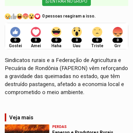
ENTRAR NO GRUPO
0 pessoas reagiram a isso.
0
0
0
0
0
0
Gostei
Amei
Haha
Uau
Triste
Grr
Sindicatos rurais e a Federação de Agricultura e
Pecuária de Rondônia (FAPERON) vêm reforçando
a gravidade das queimadas no estado, que têm
destruído pastagens, afetado a economia local e
comprometido o meio ambiente.
Veja mais
PERDAS
Faperon e Produtores Rurais