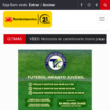
Seja Bem vindo.
Entrar
/
Assinar
ÚLTIMAS
LAZER:
Seis lugares gratuitos para aproveitar o fim de semana e
VÍDEO:
FTICCO e Força Tática prendem membro do CV com arma e drogas em
INCLUSÃO:
Prefeitura fortalece parceria com a APAE para ampliar ações v
DEFESA:
Exército testa inovações no combate a drones durante exerc
TEMAS SOCIOAMBIENTAIS:
Em Itapuã do Oeste, CINEMAZÔNIA leva cinema amazônico 
PREVISÃO:
Interior de Rondônia terá sábado (8) de calor intenso
INFRAESTRUTURA:
Após quase 30 anos de espera, asfalto chega ao bairr
A ILHA:
Coreografia de Rondônia estreia na programação do Festival de Dan