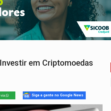
sença de plástico ou petróleo em ovos
tacam casal de idosos na zona Leste
endem cerca de 1kg de ouro em Rondônia
scolhe Alfredo Gaspar como vice, alvo de denúncia por estupro
ante briga entre vizinhos
 Investir em Criptomoedas
Siga a gente no Google News
 via