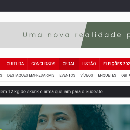
CULTURA
CONCURSOS
GERAL
LISTÃO
ELEIÇÕES 20
IS
DESTAQUES EMPRESARIAIS
EVENTOS
VÍDEOS
ENQUETES
OBIT
dem 12 kg de skunk e arma que iam para o Sudeste
resos com armas e drogas após crime de tortur@
as Somos Nós será apresentado na capital
tocicleta em frente de academia
nos de emancipação com programação esportiva