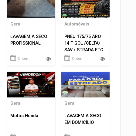
Geral
Automóveis
LAVAGEM A SECO
PNEU 175/75 ARO
PROFISSIONAL
14 T GOL /CELTA/
SAV / STRADA ETC..
R$ 219,99
Ontem
Ontem
MONTAGEM GRATIS
Geral
Geral
Motos Honda
LAVAGEM A SECO
EM DOMICÍLIO