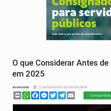
SAÚDE:
Anvisa desmente boato sobre pre
VÍDEO:
Pitbulls fogem de residência e a
AÇÃO CONJUNTA:
Forças policiais apre
PF ESTÁ APURANDO:
Flávio Bolsonaro e
GRAVE:
Homem é esfaqueado no peito dur
O que Considerar Antes de
em 2025
Assessoria
12 de Dezembro de 2024 às 08:43
Print
WhatsApp
Facebook
Messenger
Twitter
Telegram
Email
Compartilhar