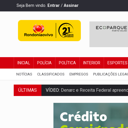
Seja Bem vindo.
Entrar
/
Assinar
INICIAL
POLÍCIA
POLÍTICA
INTERIOR
ESPORTES
NOTÍCIAS
CLASSIFICADOS
EMPREGOS
PUBLICAÇÕES LEGA
VÍDEO:
Denarc e Receita Federal apreen
ÚLTIMAS
OPERAÇÃO DA PC:
Membros do CV são p
ENTRADA GRATUITA:
Espetáculo As Mari
VÍDEO:
Três são presos após furto de mo
CELEBRAÇÃO:
Cerejeiras completa 43 a