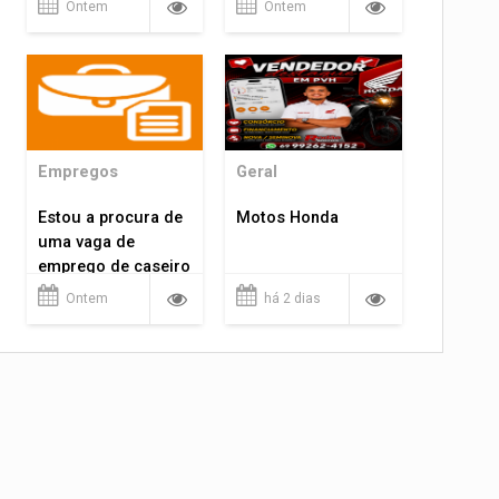
Ontem
Ontem
Empregos
Geral
Estou a procura de
Motos Honda
uma vaga de
emprego de caseiro
em porto velho
Ontem
há 2 dias
rondônia