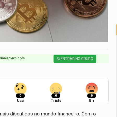
doniaovivo.com.​
ENTRAR NO GRUPO
0
0
0
Uau
Triste
Grr
ais discutidos no mundo financeiro. Com o