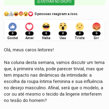
ENTRAR NO GRUPO
0 pessoas reagiram a isso.
0
0
0
0
0
0
Gostei
Amei
Haha
Uau
Triste
Grr
Olá, meus caros leitores!
Na coluna desta semana, vamos discutir um tema
que, à primeira vista, pode parecer trivial, mas que
tem impacto nas dinâmicas da intimidade: a
escolha da roupa íntima feminina e sua influência
no desejo masculino. Afinal, será que o modelo, a
cor ou até mesmo o tecido da lingerie interferem
no tesão do homem?