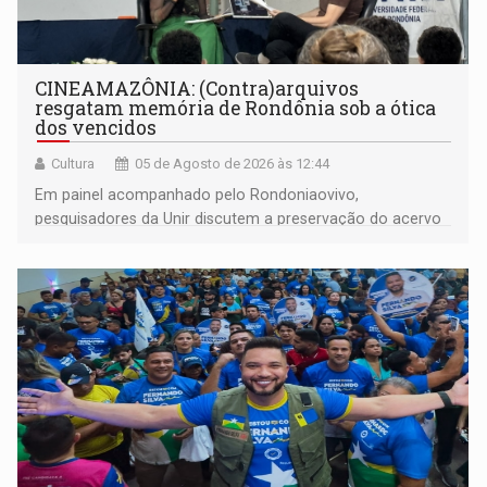
CINEAMAZÔNIA: (Contra)arquivos
resgatam memória de Rondônia sob a ótica
dos vencidos
Cultura
05 de Agosto de 2026 às 12:44
Em painel acompanhado pelo Rondoniaovivo,
pesquisadores da Unir discutem a preservação do acervo
do século 20 e o legado de Sílvio Tendler, que defendia a
memória como bússola para o futuro