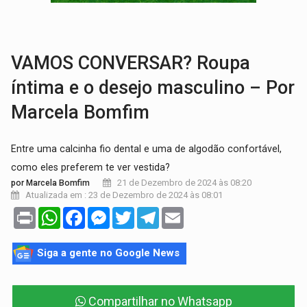
VÍDEO:
Denarc e Receita Federal apreendem 12 kg de skunk e arma que iam
OPERAÇÃO DA PC:
Membros do CV são presos com armas e drogas após c
VAMOS CONVERSAR? Roupa
íntima e o desejo masculino – Por
Marcela Bomfim
Entre uma calcinha fio dental e uma de algodão confortável,
como eles preferem te ver vestida?
21 de Dezembro de 2024 às 08:20
por Marcela Bomfim
Atualizada em : 23 de Dezembro de 2024 às 08:01
Print
WhatsApp
Facebook
Messenger
Twitter
Telegram
Email
Siga a gente no Google News
Compartilhar no Whatsapp