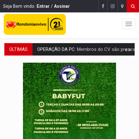
Seja Bem vindo.
Entrar
/
Assinar
ÚLTIMAS
ENTRADA GRATUITA:
Espetáculo As Marias Somos Nós será apresen
VÍDEO:
Três são presos após furto de motocicleta em frente
CELEBRAÇÃO:
Cerejeiras completa 43 anos de emancipação com progra
SAÚDE:
Anvisa desmente boato sobre presença de plástico ou petr
VÍDEO:
Pitbulls fogem de residência e atacam casal de idosos 
AÇÃO CONJUNTA:
Forças policiais apreendem cerca de 1kg de our
PF ESTÁ APURANDO:
Flávio Bolsonaro escolhe Alfredo Gaspar como vice, alvo de d
GRAVE:
Homem é esfaqueado no peito durante briga ent