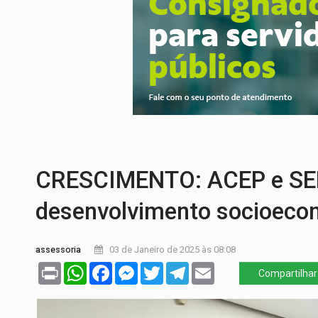
INCLUSÃO:
Prefeitura fortalece parceri
DEFESA:
Exército testa inovações no com
TEMAS SOCIOAMBIENTAIS:
Em Itapuã d
PREVISÃO:
Interior de Rondônia terá sáb
INFRAESTRUTURA:
Após quase 30 anos d
NO CARRO:
Homem é preso com pistola 9
CRESCIMENTO: ACEP e S
desenvolvimento socioecon
assessoria
03 de Janeiro de 2025 às 08:08
Print
WhatsApp
Facebook
Messenger
Twitter
Telegram
Email
Compartilhar