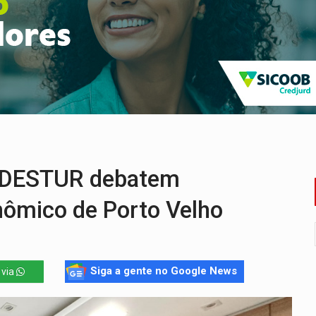
a com a APAE para ampliar ações voltadas a PCD's
bate a drones durante exercício antiaéreo
o Oeste, CINEMAZÔNIA leva cinema amazônico a estudantes na
ado (8) de calor intenso e tempo firme
e espera, asfalto chega ao bairro Nova Esperança
mm durante abordagem da Força Tática na zona Sul
EDESTUR debatem
ômico de Porto Velho
Siga a gente no Google News
 via