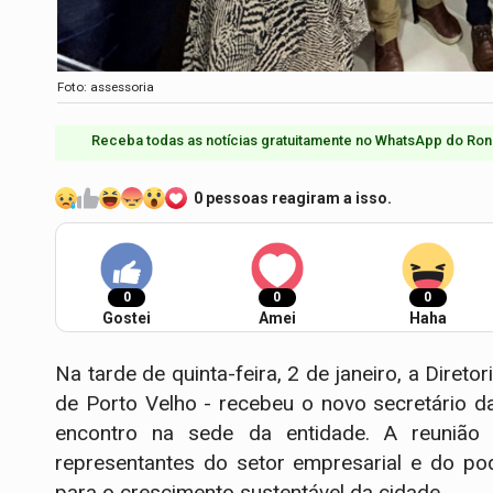
Foto: assessoria
Receba todas as notícias gratuitamente no WhatsApp do Ron
0 pessoas reagiram a isso.
0
0
0
Gostei
Amei
Haha
Na tarde de quinta-feira, 2 de janeiro, a Dire
de Porto Velho - recebeu o novo secretário d
encontro na sede da entidade. A reunião 
representantes do setor empresarial e do po
para o crescimento sustentável da cidade.