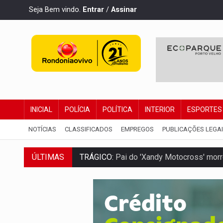
Seja Bem vindo.
Entrar
/
Assinar
INICIAL
POLÍCIA
POLÍTICA
INTERIOR
ESPORTES
NOTÍCIAS
CLASSIFICADOS
EMPREGOS
PUBLICAÇÕES LEGA
TRÁGICO:
Pai do 'Xandy Motocross' mor
ÚLTIMAS
VÍDEO:
Motorista de caminhonete morre p
LAZER:
Seis lugares gratuitos para apro
VÍDEO:
FTICCO e Força Tática prendem 