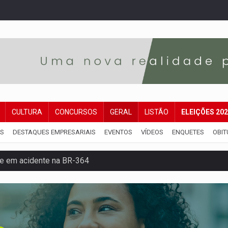
CULTURA
CONCURSOS
GERAL
LISTÃO
ELEIÇÕES 20
IS
DESTAQUES EMPRESARIAIS
EVENTOS
VÍDEOS
ENQUETES
OBIT
re em acidente na BR-364
reso às ferragens em colisão com carreta na BR
veitar o fim de semana em Porto Velho
membro do CV com arma e drogas em boca de fumo