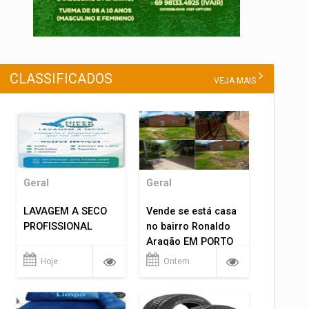
CLASSIFICADOS
VEJA MAIS
Geral
Geral
LAVAGEM A SECO
Vende se está casa
PROFISSIONAL
no bairro Ronaldo
Aragão EM PORTO
VELHO RO.
Hoje
Ontem