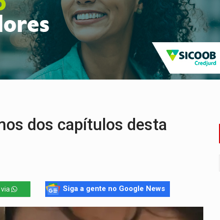
 frente do bar da Marleide
nia+10 lança chamada para fortalecer cadeias da sociobioecono
de urânio, mas produz pouco e importa combustível
Coca-Cola é devolvida a natureza
 AI-5 se tornam pesquisadores eméritos da Fiocruz
ping após colombiana furtar celular de menina
os dos capítulos desta
Siga a gente no Google News
 via