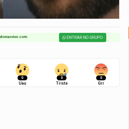
doniaovivo.com.​
ENTRAR NO GRUPO
0
0
0
Uau
Triste
Grr