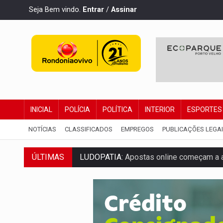
Seja Bem vindo.
Entrar
/
Assinar
INICIAL
POLÍCIA
POLÍTICA
INTERIOR
ESPORTES
NOTÍCIAS
CLASSIFICADOS
EMPREGOS
PUBLICAÇÕES LEGA
LUDOPATIA:
Apostas online começam a af
ÚLTIMAS
REFLORESTAMENTO:
Plantar árvores nã
OVNIS NA LUA:
Cientistas alertam para p
ACABOU COM PEUGEOT:
Incêndio destró