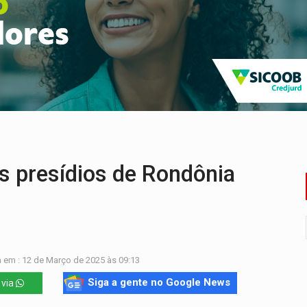
o deixa quatro mortos e um em estado grave na BR
ão nacional com participação de Marcela Bonfim
huvas isoladas nesta sexta-feira (7)
delibera greve da educação municipal em Porto Velho
e oficina de Comunicação com oportunidade de integrar equipe
ardar armas de facção é preso com revólveres e espingardas
 presídios de Rondônia
 em : 12 de Março de 2025 às 09:13
Siga a gente no Google News
 via