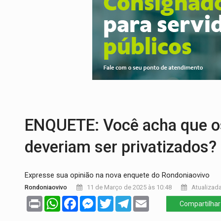
URGENTE:
Colisão entre caminhão e carr
ENCONTRO:
Amazônia Negra ganha projeç
PREVISÃO:
Porto Velho tem chances de c
SINDICATOS UNIDOS:
Assembleia Geral 
PROCESSO SELETIVO:
Rondoniaovivo abr
BRASIL CONTRA O CRIME:
Acusado de gu
ENQUETE: Você acha que os
deveriam ser privatizados?
Expresse sua opinião na nova enquete do Rondoniaovivo
Rondoniaovivo
11 de Março de 2025 às 10:48
Atualizada
Print
WhatsApp
Facebook
Messenger
Twitter
Telegram
Email
Compartilhar