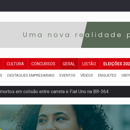
CULTURA
CONCURSOS
GERAL
LISTÃO
ELEIÇÕES 20
IS
DESTAQUES EMPRESARIAIS
EVENTOS
VÍDEOS
ENQUETES
OBIT
mortos em colisão entre carreta e Fiat Uno na BR-364
umprimento da legislação sobre transporte de cargas por em
 sexual infantil na internet e via IA
rgia nuclear, defesa e ciência em Brasília