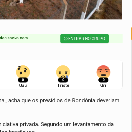
doniaovivo.com.​
ENTRAR NO GRUPO
0
0
0
Uau
Triste
Grr
rnal, acha que os presídios de Rondônia deveriam
iniciativa privada. Segundo um levantamento da