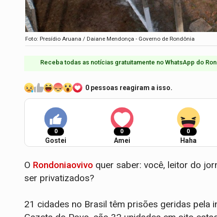
Foto: Presídio Aruana / Daiane Mendonça - Governo de Rondônia
Receba todas as notícias gratuitamente no WhatsApp do Ron
0 pessoas reagiram a isso.
0
0
0
Gostei
Amei
Haha
O
Rondoniaovivo
quer saber: você, leitor do jo
ser privatizados?
21 cidades no Brasil têm prisões geridas pela 