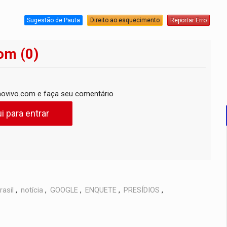
Sugestão de Pauta
Direito ao esquecimento
Reportar Erro
om (0)
ovivo.com e faça seu comentário
i para entrar
rasil
,
notícia
,
GOOGLE
,
ENQUETE
,
PRESÍDIOS
,