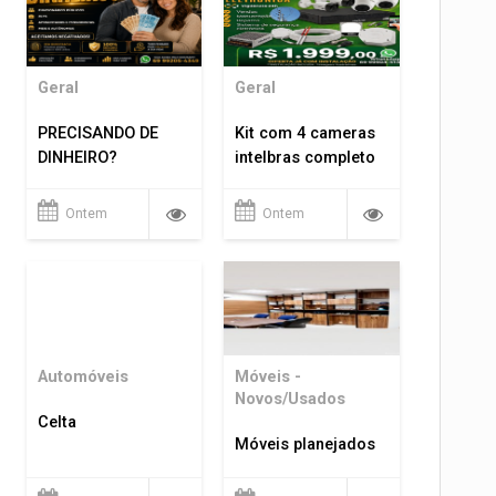
Geral
Geral
PRECISANDO DE
Kit com 4 cameras
DINHEIRO?
intelbras completo
Ontem
Ontem
Automóveis
Móveis -
Novos/Usados
Celta
Móveis planejados