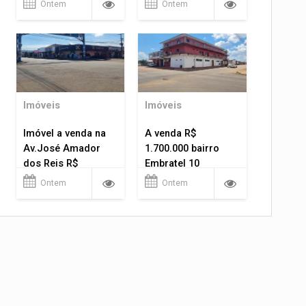
Ontem
Ontem
Imóveis
Imóveis
Imóvel a venda na
A venda R$
Av.José Amador
1.700.000 bairro
dos Reis R$
Embratel 10
1.400.000
apartamentos!
Ontem
Ontem