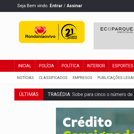
Seja Bem vindo.
Entrar
/
Assinar
INICIAL
POLÍCIA
POLÍTICA
INTERIOR
ESPORTES
NOTÍCIAS
CLASSIFICADOS
EMPREGOS
PUBLICAÇÕES LEGA
TRAGÉDIA:
Sobe para cinco o número de 
ÚLTIMAS
TRANSPORTE DE ARROZ:
MPF assegura c
DEEPFAKE:
Sancionada lei contra violência
COLEGIADO:
Brasil e Rússia discutem ene