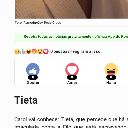
Foto: Reprodução/ Rede Globo
Receba todas as notícias gratuitamente no WhatsApp do Ron
0 pessoas reagiram a isso.
0
0
0
Gostei
Amei
Haha
Tieta
Carol vai conhecer Tieta, que percebe que há a
Imaculada conta a Filó que está escrevendo 