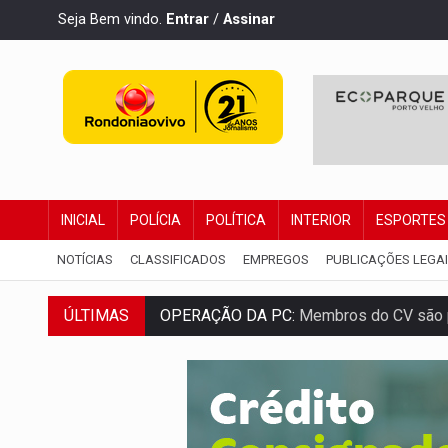
Seja Bem vindo.
Entrar
/
Assinar
INICIAL
POLÍCIA
POLÍTICA
INTERIOR
ESPORTES
NOTÍCIAS
CLASSIFICADOS
EMPREGOS
PUBLICAÇÕES LEGA
ÚLTIMAS
OPERAÇÃO DA PC:
Membros do CV são p
ENTRADA GRATUITA:
Espetáculo As Mari
VÍDEO:
Três são presos após furto de mo
CELEBRAÇÃO:
Cerejeiras completa 43 a