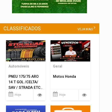
CLASSIFICADOS
VEJA MAIS
Automóveis
Geral
PNEU 175/75 ARO
Motos Honda
14 T GOL /CELTA/
SAV / STRADA ETC..
R$ 219,99
Hoje
Hoje
MONTAGEM GRATIS