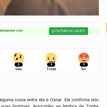
doniaovivo.com.​
ENTRAR NO GRUPO
0
0
0
Uau
Triste
Grr
lguma coisa entre ela e Osnar. Ele confirma isto.
suas histórias. Arturzinho se lembra de Tonha.