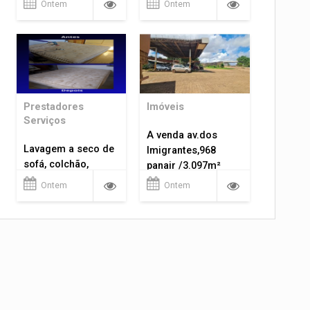
Ontem
Ontem
Prestadores
Imóveis
Serviços
A venda av.dos
Lavagem a seco de
Imigrantes,968
sofá, colchão,
panair /3.097m²
tapetes...
Ontem
Ontem