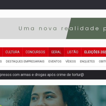
CULTURA
CONCURSOS
GERAL
LISTÃO
ELEIÇÕES 20
IS
DESTAQUES EMPRESARIAIS
EVENTOS
VÍDEOS
ENQUETES
OBIT
resos com armas e drogas após crime de tortur@
as Somos Nós será apresentado na capital
tocicleta em frente de academia
nos de emancipação com programação esportiva