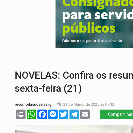
SAÚDE:
Anvisa desmente boato sobre pre
VÍDEO:
Pitbulls fogem de residência e a
AÇÃO CONJUNTA:
Forças policiais apre
PF ESTÁ APURANDO:
Flávio Bolsonaro e
NO CENTRO:
Colisão entre ônibus e carro
VÍDEO:
Denarc e Receita Federal apreen
NOVELAS: Confira os resum
sexta-feira (21)
resumodasnovelas.ig
21 de Março de 2025 às 07:32
Print
WhatsApp
Facebook
Messenger
Twitter
Telegram
Email
Compartilhar