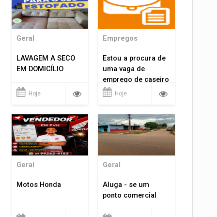
Geral
Empregos
LAVAGEM A SECO
Estou a procura de
EM DOMICÍLIO
uma vaga de
emprego de caseiro
em porto velho
Hoje
Hoje
rondônia
Geral
Geral
Motos Honda
Aluga - se um
ponto comercial