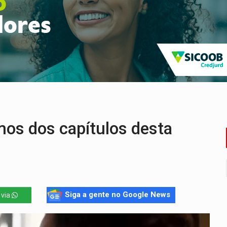
sença de plástico ou petróleo em ovos
tacam casal de idosos na zona Leste
endem cerca de 1kg de ouro em Rondônia
scolhe Alfredo Gaspar como vice, alvo de denúncia por estupro
 provoca lentidão no trânsito
dem 12 kg de skunk e arma que iam para o Sudeste
os dos capítulos desta
Siga a gente no Google News
 via