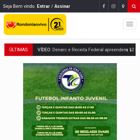
Seja Bem vindo.
Entrar
/
Assinar
ÚLTIMAS
OPERAÇÃO DA PC:
Membros do CV são presos com armas e drogas após c
ENTRADA GRATUITA:
Espetáculo As Marias Somos Nós será apresen
VÍDEO:
Três são presos após furto de motocicleta em frente
CELEBRAÇÃO:
Cerejeiras completa 43 anos de emancipação com progra
SAÚDE:
Anvisa desmente boato sobre presença de plástico ou petr
VÍDEO:
Pitbulls fogem de residência e atacam casal de idosos 
AÇÃO CONJUNTA:
Forças policiais apreendem cerca de 1kg de our
PF ESTÁ APURANDO:
Flávio Bolsonaro escolhe Alfredo Gaspar como vice, alvo de d