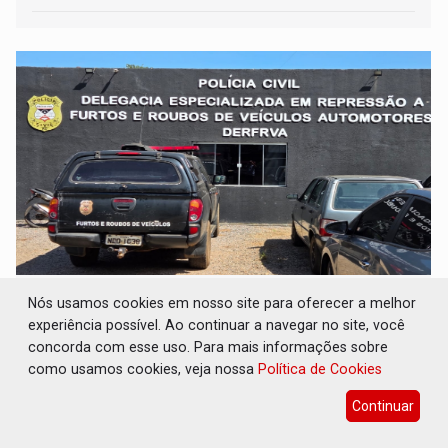
ROUBO INVENTADO: PC desmascara 'golpe
Nós usamos cookies em nosso site para oferecer a melhor
do seguro' e indicia homem por falsa
experiência possível. Ao continuar a navegar no site, você
comunicação
concorda com esse uso. Para mais informações sobre
Polícia
05 de Agosto de 2026 às 11:40
como usamos cookies, veja nossa
Política de Cookies
Dono do veículo irá responder criminalmente
Continuar