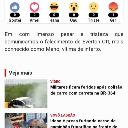
0
0
0
0
0
1
Gostei
Amei
Haha
Uau
Triste
Grr
Em com imenso pesar e tristeza que
comunicamos o falecimento de Everton Ott, mais
conhecido como Mano, vítima de infarto.
Veja mais
VÍDEO
Militares ficam feridos após colisão
de carro com carreta na BR-364
VOVÔ LADRÃO
Idoso é preso furtando carne de
caminhão frigorífico na frente de