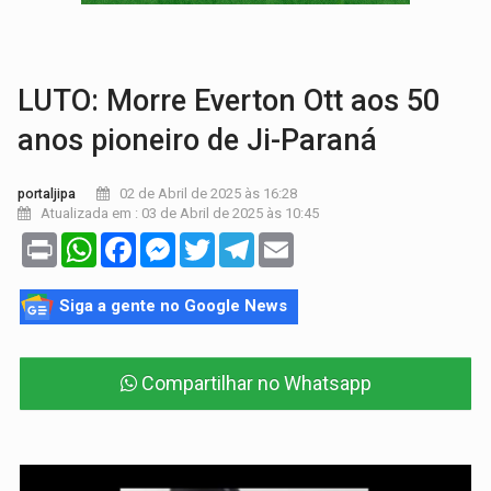
GRAVE:
Homem é esfaqueado no peito durante briga ent
VÍDEO:
Denarc e Receita Federal apreendem 12 kg de skunk e arma que iam
LUTO: Morre Everton Ott aos 50
anos pioneiro de Ji-Paraná
02 de Abril de 2025 às 16:28
portaljipa
Atualizada em : 03 de Abril de 2025 às 10:45
Print
WhatsApp
Facebook
Messenger
Twitter
Telegram
Email
Siga a gente no Google News
Compartilhar no Whatsapp