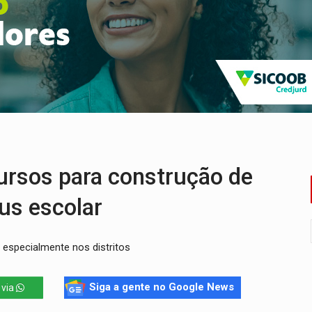
nuvens no céu de Rondônia – Por Daniel Pereira
 pena de Acir Gurgacz e declara punibilidade extinta
Antônio Ocampo lança livro sobre a Madeira-Mamoré
a deputada federal do PL salta R$ 1 mil para R$ 155 mil
e 200 porções de drogas
eados na promoção de dia dos Pais
rsos para construção de
us escolar
 especialmente nos distritos
Siga a gente no Google News
 via