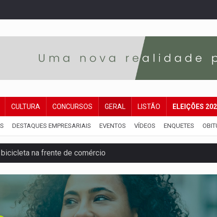
CULTURA
CONCURSOS
GERAL
LISTÃO
ELEIÇÕES 20
IS
DESTAQUES EMPRESARIAIS
EVENTOS
VÍDEOS
ENQUETES
OBIT
bicicleta na frente de comércio
u primeiro júri popular
uposto ataque com perfis falsos no Instagram
 após mulher avançar preferencial