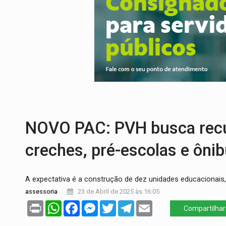
ELEIÇÕES 2026:
Ulisses Guimarães e as 
DECISÃO REVISADA:
Nunes Marques reduz
CONEXÃO RONDONIAOVIVO:
Museólogo 
ELEIÇÕES 2026:
Patrimônio de candidata 
VÍDEO:
Quadrilha é flagrada com cerca d
EMOCIONE:
PRESENTES: Confira os sort
NOVO PAC: PVH busca recu
creches, pré-escolas e ônib
A expectativa é a construção de dez unidades educacionais,
assessoria
23 de Abril de 2025 às 16:05
Print
WhatsApp
Facebook
Messenger
Twitter
Telegram
Email
Compartilhar