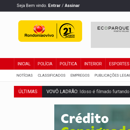
Seja Bem vindo.
Entrar
/
Assinar
INICIAL
POLÍCIA
POLÍTICA
INTERIOR
ESPORTES
NOTÍCIAS
CLASSIFICADOS
EMPREGOS
PUBLICAÇÕES LEGA
VOVÔ LADRÃO:
Idoso é filmado furtando 
ÚLTIMAS
JUSTIÇA:
Comarca de Nova Mamoré terá se
ADAILTON FÚRIA:
Assessoria denuncia s
VÍDEO:
Motoboy de delivery sofre fratura