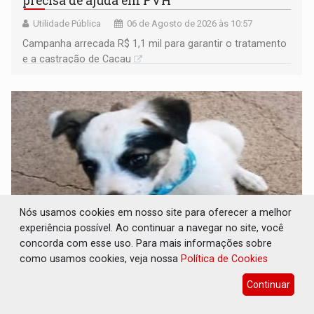
precisa de ajuda em PVH
Utilidade Pública
06 de Agosto de 2026 às 10:57
Campanha arrecada R$ 1,1 mil para garantir o tratamento
e a castração de Cacau
Nós usamos cookies em nosso site para oferecer a melhor
experiência possível. Ao continuar a navegar no site, você
concorda com esse uso. Para mais informações sobre
como usamos cookies, veja nossa
Política de Cookies
DESAPARECIDO: Família procura por
cachorrinho desaparecido em PVH
Continuar
Utilidade Pública
06 de Agosto de 2026 às 10:52