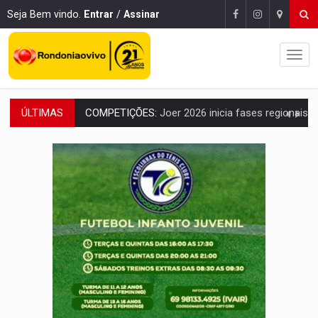
Seja Bem vindo.
Entrar
/
Assinar
ÚLTIMAS
PERIGO:
Moradores denunciam escuridão e insegurança na Estrada d
COLIGAÇÃO:
Reabertura de ação no TSE pode resultar em cassação de prefeita 
INCLUSÃO:
APAE Porto Velho abre inscrições para 
CLUBE DOS R$ 00,00:
21 candidatos declaram patrimônio zero em Rondônia na
INTERIOR:
Ouro Preto do Oeste realiza Cavalgada da Expo Show Norte
DESENVOLVIMENTO:
Ideb avança nos anos iniciais do ensino fundamen
VULGO 'UNIÃO':
Chefe de facção criminosa é preso durante oper
Publicação Legal:
CONVOCAÇÃO DAS ELEIÇÕES: S