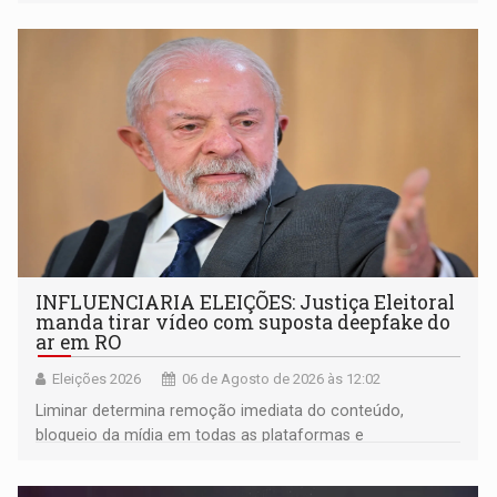
movimentou o meio político pela clara e inequívoca
ligação do suspeito com um deputado federal do União
Brasil por Rondônia
INFLUENCIARIA ELEIÇÕES: Justiça Eleitoral
manda tirar vídeo com suposta deepfake do
ar em RO
Eleições 2026
06 de Agosto de 2026 às 12:02
Liminar determina remoção imediata do conteúdo,
bloqueio da mídia em todas as plataformas e
identificação do autor da publicação