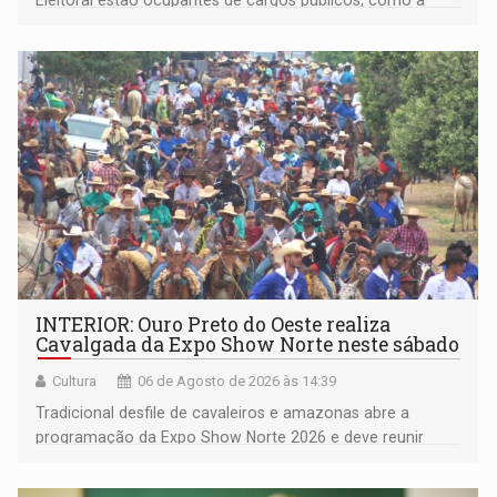
Eleitoral estão ocupantes de cargos públicos, como a
deputada federal Cristiane Lopes (PODE), o vereador
Pedro Geovar (PP) e a vice-prefeita Magna dos Anjos
(NOVO)
INTERIOR: Ouro Preto do Oeste realiza
Cavalgada da Expo Show Norte neste sábado
Cultura
06 de Agosto de 2026 às 14:39
Tradicional desfile de cavaleiros e amazonas abre a
programação da Expo Show Norte 2026 e deve reunir
milhares de participantes e espectadores no município