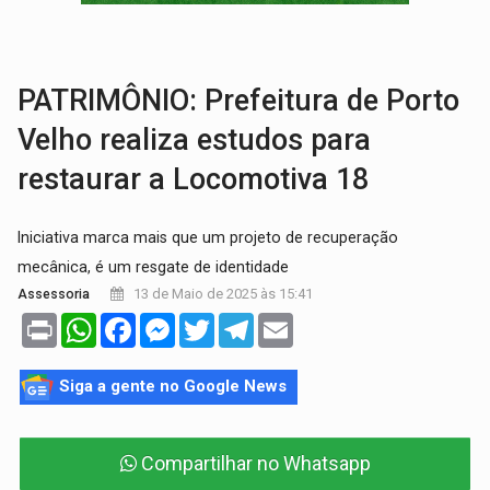
EDUCAÇÃO:
Corumbiara lidera Ideb 2025 entre redes municipai
COMPETIÇÕES:
Joer 2026 inicia fases regionais e reúne mais de 7,3 mil
PATRIMÔNIO: Prefeitura de Porto
Velho realiza estudos para
restaurar a Locomotiva 18
Iniciativa marca mais que um projeto de recuperação
mecânica, é um resgate de identidade
13 de Maio de 2025 às 15:41
Assessoria
Print
WhatsApp
Facebook
Messenger
Twitter
Telegram
Email
Siga a gente no Google News
Compartilhar no Whatsapp