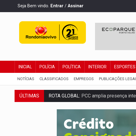
Seja Bem vindo.
Entrar
/
Assinar
INICIAL
POLÍCIA
POLÍTICA
INTERIOR
ESPORTES
NOTÍCIAS
CLASSIFICADOS
EMPREGOS
PUBLICAÇÕES LEGA
ROTA GLOBAL:
PCC amplia presença inter
ÚLTIMAS
CONEXÃO RONDONIAOVIVO:
Museólogo 
EXTENSÃO DE DANOS:
Ferroviários ped
VARIANDO O CARDÁPIO:
Veja essa recei