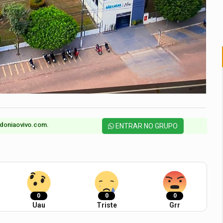
doniaovivo.com.​
ENTRAR NO GRUPO
0
0
0
Uau
Triste
Grr