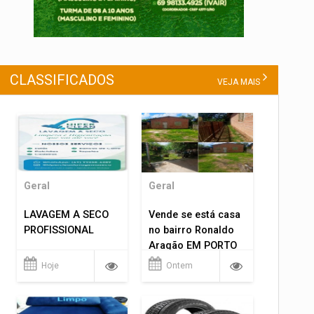
CLASSIFICADOS
VEJA MAIS
Geral
Geral
LAVAGEM A SECO
Vende se está casa
PROFISSIONAL
no bairro Ronaldo
Aragão EM PORTO
VELHO RO.
Hoje
Ontem