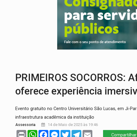
PREJUÍZO AOS ESTUDANTES:
Greve dos
POSSESSÃO DE DEBORAH LOGAN:
Terro
TRANSPARÊNCIA:
TCE reúne candidatos 
ELAS DECIDEM:
Mulheres são maioria e
NO CARRO:
Homem é preso com pistola 9
EXPANSÃO:
Grupo Nova Era amplia pres
PRIMEIROS SOCORROS: Af
oferece experiência imersi
Evento gratuito no Centro Universitário São Lucas, em Ji-Par
infraestrutura acadêmica da instituição
Assessoria
14 de Maio de 2025 às 19:46
Print
WhatsApp
Facebook
Messenger
Twitter
Telegram
Email
Compartilhar