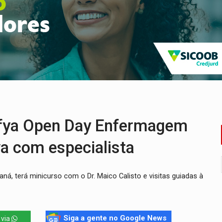
 professores em PVH é considerada ilegal pela Justiça
r mistura mistério e filmagens quase reais – Por Marcos Souza
ao Governo e apresenta diagnóstico sobre RO
 representam 52% do eleitorado de Rondônia em 2026
mm durante abordagem da Força Tática na zona Sul
ença em PVH e transforma Aramix em Super Nova Era
ya Open Day Enfermagem
va com especialista
aná, terá minicurso com o Dr. Maico Calisto e visitas guiadas à
Siga a gente no Google News
 via