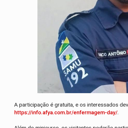
A participação é gratuita, e os interessados de
https://info.afya.com.br/enfermagem-day/
.
Além do minicurso, os visitantes poderão partici