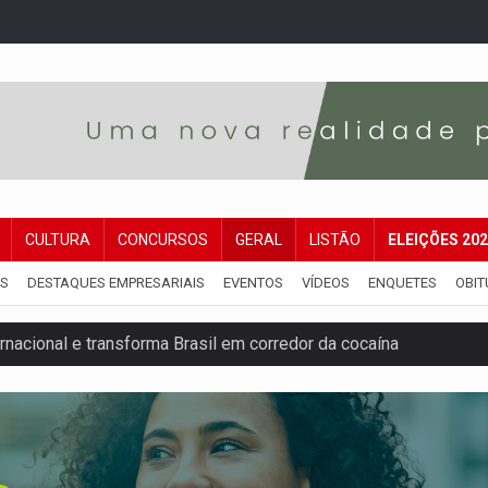
CULTURA
CONCURSOS
GERAL
LISTÃO
ELEIÇÕES 20
IS
DESTAQUES EMPRESARIAIS
EVENTOS
VÍDEOS
ENQUETES
OBIT
nacional e transforma Brasil em corredor da cocaína
Antônio Ocampo conduz a história de uma ferrovia desgoverna
em ao Iphan recuperação de área atingida por erosão na EFMM
ta de carne assada para o almoço e o jantar