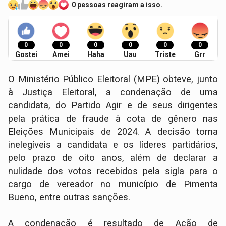
0 pessoas reagiram a isso.
0
0
0
0
0
0
Gostei
Amei
Haha
Uau
Triste
Grr
O Ministério Público Eleitoral (MPE) obteve, junto
à Justiça Eleitoral, a condenação de uma
candidata, do Partido Agir e de seus dirigentes
pela prática de fraude à cota de gênero nas
Eleições Municipais de 2024. A decisão torna
inelegíveis a candidata e os líderes partidários,
pelo prazo de oito anos, além de declarar a
nulidade dos votos recebidos pela sigla para o
cargo de vereador no município de Pimenta
Bueno, entre outras sanções.
A condenação é resultado de Ação de