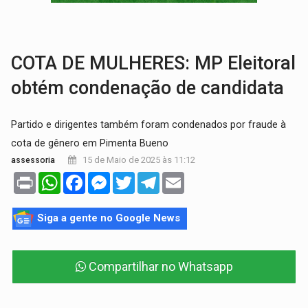
GRAVE:
Homem é esfaqueado no peito durante briga ent
VÍDEO:
Denarc e Receita Federal apreendem 12 kg de skunk e arma que iam
COTA DE MULHERES: MP Eleitoral
obtém condenação de candidata
Partido e dirigentes também foram condenados por fraude à
cota de gênero em Pimenta Bueno
15 de Maio de 2025 às 11:12
assessoria
Print
WhatsApp
Facebook
Messenger
Twitter
Telegram
Email
Siga a gente no Google News
Compartilhar no Whatsapp