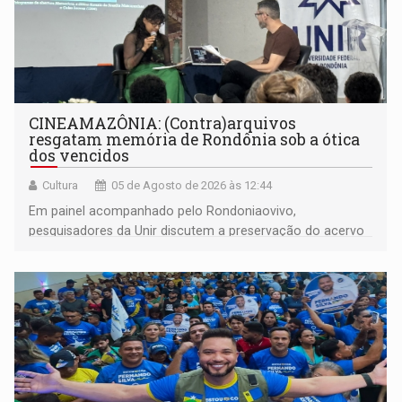
CINEAMAZÔNIA: (Contra)arquivos
resgatam memória de Rondônia sob a ótica
dos vencidos
Cultura
05 de Agosto de 2026 às 12:44
Em painel acompanhado pelo Rondoniaovivo,
pesquisadores da Unir discutem a preservação do acervo
do século 20 e o legado de Sílvio Tendler, que defendia a
memória como bússola para o futuro