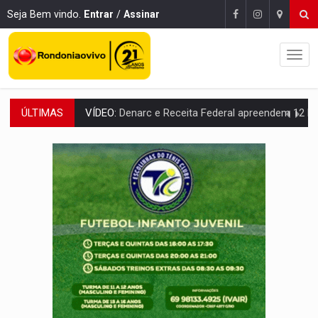
Seja Bem vindo.
Entrar
/
Assinar
ÚLTIMAS
OPERAÇÃO DA PC:
Membros do CV são presos com armas e drogas após c
ENTRADA GRATUITA:
Espetáculo As Marias Somos Nós será apresen
VÍDEO:
Três são presos após furto de motocicleta em frente
CELEBRAÇÃO:
Cerejeiras completa 43 anos de emancipação com progra
SAÚDE:
Anvisa desmente boato sobre presença de plástico ou petr
VÍDEO:
Pitbulls fogem de residência e atacam casal de idosos 
AÇÃO CONJUNTA:
Forças policiais apreendem cerca de 1kg de our
PF ESTÁ APURANDO:
Flávio Bolsonaro escolhe Alfredo Gaspar como vice, alvo de d