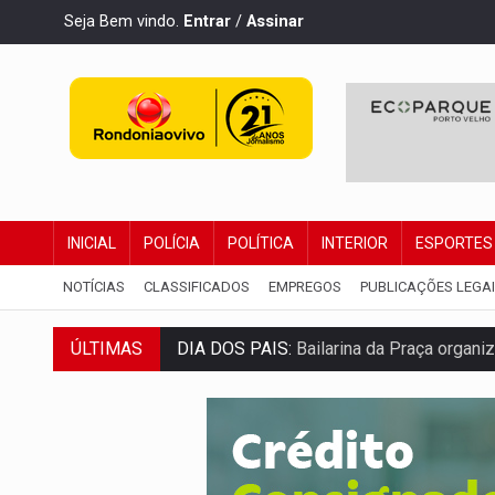
Seja Bem vindo.
Entrar
/
Assinar
INICIAL
POLÍCIA
POLÍTICA
INTERIOR
ESPORTES
NOTÍCIAS
CLASSIFICADOS
EMPREGOS
PUBLICAÇÕES LEGA
DIA DOS PAIS:
Bailarina da Praça organi
ÚLTIMAS
VÍDEO:
Perseguição a embarcação no rio
MEGA SENA:
Prêmio acumula para R$ 16
Publicação Legal:
AVISO DE LICITAÇÃO: