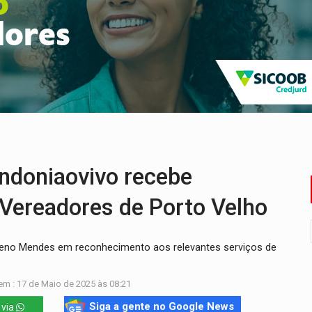
cumentos e questiona apreensão da PF em PVH
 região Central de Porto Velho
 PREGÃO ELETRÔNICO N.º 90136/2026/SUPEL/RO
es do sorteio da Copa do Brasil 2026
504/2025/SUPEL/RO
 R$ 8,5 bilhões e RO projeta alta de 8,8%
oniaovivo recebe
ereadores de Porto Velho
 Breno Mendes em reconhecimento aos relevantes serviços de
em : 17 de Maio de 2025 às 08:21
Siga a gente no Google News
 via