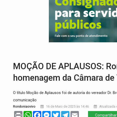
PROVA CONTÁBIL:
UNNESA apresenta do
VÍDEO:
Ciclista é atropelado por carro na
Publicação Legal:
AVISO DE LICITAÇÃO:
FUTEBOL:
Confira classificados e detalh
Publicação Legal:
CONCORRÊNCIA Nº 90
ECONOMIA:
Dia dos pais deve movimentar
MOÇÃO DE APLAUSOS: Rond
homenagem da Câmara de V
O título Moção de Aplausos foi de autoria do vereador Dr.
comunicação
Rondoniaovivo
16 de Maio de 2025 às 14:46
Atualizada 
Print
WhatsApp
Facebook
Messenger
Twitter
Telegram
Email
Compartilhar