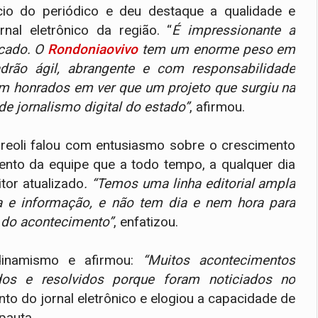
cio do periódico e deu destaque a qualidade e
nal eletrônico da região. “
É impressionante a
icado. O
Rondoniaovivo
tem um enorme peso em
rão ágil, abrangente e com responsabilidade
tem honrados em ver que um projeto que surgiu na
de jornalismo digital do estado”
, afirmou.
dreoli falou com entusiasmo sobre o crescimento
to da equipe que a todo tempo, a qualquer dia
tor atualizado
. “Temos uma linha editorial ampla
ia e informação, e não tem dia e nem hora para
o do acontecimento”
, enfatizou.
dinamismo e afirmou:
“Muitos acontecimentos
os e resolvidos porque foram noticiados no
to do jornal eletrônico e elogiou a capacidade de
 pauta.