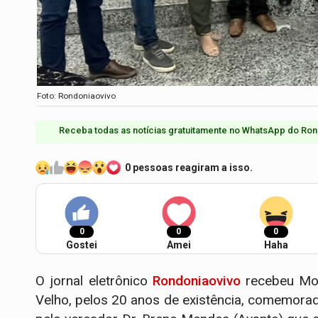
Foto: Rondoniaovivo
Receba todas as notícias gratuitamente no WhatsApp do Ron
0 pessoas reagiram a isso.
0
0
0
Gostei
Amei
Haha
O jornal eletrônico
Rondoniaovivo
recebeu Moç
Velho, pelos 20 anos de existência, comemor