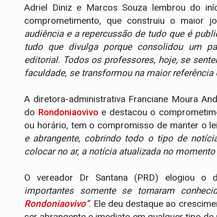
Adriel Diniz e Marcos Souza lembrou do iní
comprometimento, que construiu o maior jor
audiência e a repercussão de tudo que é publ
tudo que divulga porque consolidou um pad
editorial. Todos os professores, hoje, se sen
faculdade, se transformou na maior referência 
A diretora-administrativa Franciane Moura An
do
Rondoniaovivo
e destacou o comprometimen
ou horário, tem o compromisso de manter o lei
e abrangente, cobrindo todo o tipo de notíc
colocar no ar, a notícia atualizada no moment
O vereador Dr Santana (PRD) elogiou o 
importantes somente se tornaram conhecid
Rondoniaovivo
”
. Ele deu destaque ao crescimen
ser abrangente e imediato em qualquer tipo de