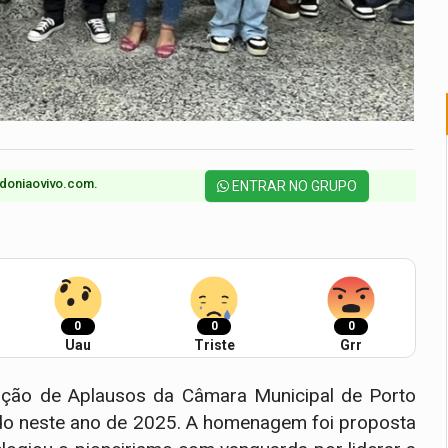
doniaovivo.com.​
ENTRAR NO GRUPO
0
0
0
Uau
Triste
Grr
ão de Aplausos da Câmara Municipal de Porto
ado neste ano de 2025. A homenagem foi proposta