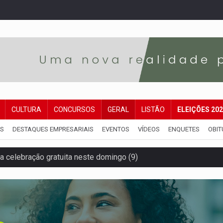
CULTURA
CONCURSOS
GERAL
LISTÃO
ELEIÇÕES 20
IS
DESTAQUES EMPRESARIAIS
EVENTOS
VÍDEOS
ENQUETES
OBIT
za celebração gratuita neste domingo (9)
 Madeira termina com explosivos apreendidos
5 milhões
 PREGÃO ELETRÔNICO Nº 90091/2025/SUPEL/RO