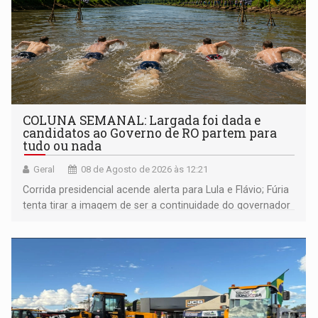
COLUNA SEMANAL: Largada foi dada e
candidatos ao Governo de RO partem para
tudo ou nada
Geral
08 de Agosto de 2026 às 12:21
Corrida presidencial acende alerta para Lula e Flávio; Fúria
tenta tirar a imagem de ser a continuidade do governador
Marcos Rocha; ex-prefeito Hildon Chaves parece ainda
não ter entrado no modo eleição; ABAV faz evento em
Porto Velho