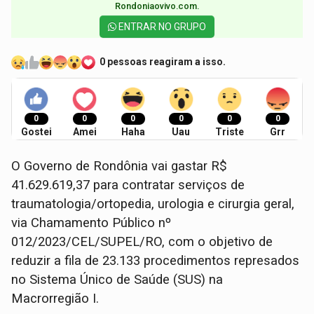
Rondoniaovivo.com.​
ENTRAR NO GRUPO
0 pessoas reagiram a isso.
0
0
0
0
0
0
Gostei
Amei
Haha
Uau
Triste
Grr
O Governo de Rondônia vai gastar R$
41.629.619,37 para contratar serviços de
traumatologia/ortopedia, urologia e cirurgia geral,
via Chamamento Público nº
012/2023/CEL/SUPEL/RO, com o objetivo de
reduzir a fila de 23.133 procedimentos represados
no Sistema Único de Saúde (SUS) na
Macrorregião I.