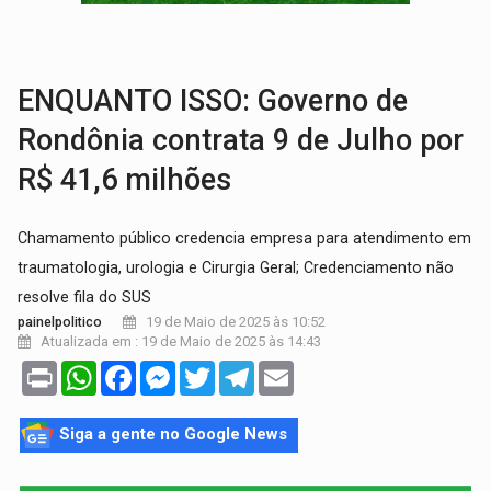
VÍDEO:
Perseguição é registrada no shopping após colombiana furtar ce
LUDOPATIA:
Apostas online começam a afetar produtividade e rotina
ENQUANTO ISSO: Governo de
Rondônia contrata 9 de Julho por
R$ 41,6 milhões
Chamamento público credencia empresa para atendimento em
traumatologia, urologia e Cirurgia Geral; Credenciamento não
resolve fila do SUS
19 de Maio de 2025 às 10:52
painelpolitico
Atualizada em : 19 de Maio de 2025 às 14:43
Print
WhatsApp
Facebook
Messenger
Twitter
Telegram
Email
Siga a gente no Google News