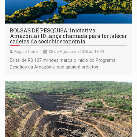
BOLSAS DE PESQUISA: Iniciativa
Amazônia+10 lança chamada para fortalecer
cadeias da sociobioeconomia
Região Norte
08 de Agosto de 2026 às 18:00
Edital de R$ 107 milhões marca o início do Programa
Desafios da Amazônia, que apoiará projetos
desenvolvidos por redes de pesquisa e inovação. A
submissão de pré-propostas poderá ser feita até 1º de
setembro