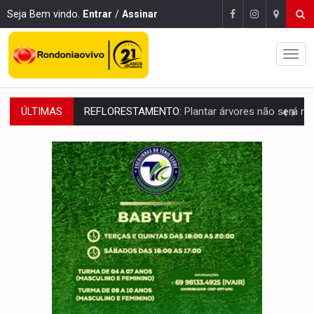
Seja Bem vindo.
Entrar
/
Assinar
ÚLTIMAS
REFLORESTAMENTO:
Plantar árvores não será mais suficiente para comprov
OVNIS NA LUA:
Cientistas alertam para possível base secreta no satélite n
ACABOU COM PEUGEOT:
Incêndio destrói carro que era rebocado para oficina no
VÍDEO:
Ladrão é filmado furtando moto na frente do bar 
BOLSAS DE PESQUISA:
Iniciativa Amazônia+10 lança chamada para fortalecer cadeia
MATERIAL:
Brasil tem grandes reservas de urânio, mas produz pouco e impo
VÍDEO:
Serpente capturada na fábrica da Coca-Cola é devolvid
TRIBUNAL DO CRIME:
Homem é espancado por facção criminosa 