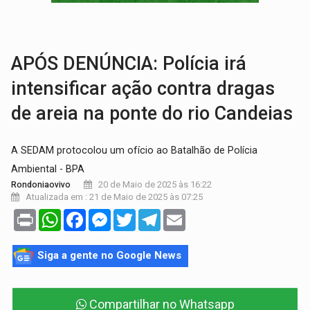
TRÁGICO:
Pai do 'Xandy Motocross' morre em acidente
VÍDEO:
Motorista de caminhonete morre preso às ferragens em colisão com
APÓS DENÚNCIA: Polícia irá
intensificar ação contra dragas
de areia na ponte do rio Candeias
A SEDAM protocolou um ofício ao Batalhão de Polícia
Ambiental - BPA
20 de Maio de 2025 às 16:22
Rondoniaovivo
Atualizada em : 21 de Maio de 2025 às 07:25
Print
WhatsApp
Facebook
Messenger
Twitter
Telegram
Email
Siga a gente no Google News
Compartilhar no Whatsapp