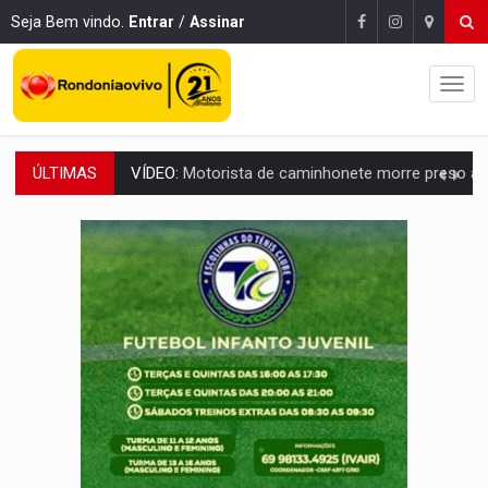
Seja Bem vindo.
Entrar
/
Assinar
ÚLTIMAS
LAZER:
Seis lugares gratuitos para aproveitar o fim de semana e
VÍDEO:
FTICCO e Força Tática prendem membro do CV com arma e drogas em
INCLUSÃO:
Prefeitura fortalece parceria com a APAE para ampliar ações v
DEFESA:
Exército testa inovações no combate a drones durante exerc
TEMAS SOCIOAMBIENTAIS:
Em Itapuã do Oeste, CINEMAZÔNIA leva cinema amazônico 
PREVISÃO:
Interior de Rondônia terá sábado (8) de calor intenso
INFRAESTRUTURA:
Após quase 30 anos de espera, asfalto chega ao bairr
A ILHA:
Coreografia de Rondônia estreia na programação do Festival de Dan