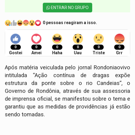
ENTRAR NO GRUPO
0 pessoas reagiram a isso.
0
0
0
0
0
0
Gostei
Amei
Haha
Uau
Triste
Grr
Após matéria veiculada pelo jornal Rondoniaovivo
intitulada “Ação contínua de dragas expõe
estrutura da ponte sobre o rio Candeias”, o
Governo de Rondônia, através de sua assessoria
de imprensa oficial, se manifestou sobre o tema e
garantiu que as medidas de providências já estão
sendo tomadas.