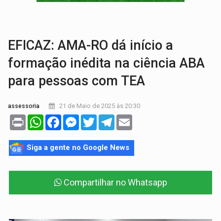
TRANSPORTE DE ARROZ:
MPF assegura cumprimento da legislação sobre transporte d
DEEPFAKE:
Sancionada lei contra violência sexual infantil na inte
EFICAZ: AMA-RO dá início a
formação inédita na ciência ABA
para pessoas com TEA
21 de Maio de 2025 às 20:30
assessoria
Print
WhatsApp
Facebook
Messenger
Twitter
Telegram
Email
Siga a gente no Google News
Compartilhar no Whatsapp