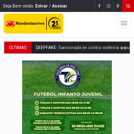
Seja Bem vindo.
Entrar
/
Assinar
ÚLTIMAS
COLEGIADO:
Brasil e Rússia discutem energia nuclear, defesa e ciênc
URGENTE:
Colisão entre caminhão e carro deixa quatro mortos e um em est
ENCONTRO:
Amazônia Negra ganha projeção nacional com participação de M
PREVISÃO:
Porto Velho tem chances de chuvas isoladas nesta se
SINDICATOS UNIDOS:
Assembleia Geral delibera greve da educação municip
PROCESSO SELETIVO:
Rondoniaovivo abre oficina de Comunicação com oportunidade
AGOSTO LILÁS:
MPRO lança de portal e promove reflexão sobre trajetória da Le
REGULARIZAÇÃO:
Refis 2026 segue até o fim do ano para regulariz