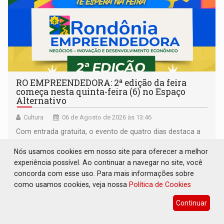
RO EMPREENDEDORA: 2ª edição da feira
começa nesta quinta-feira (6) no Espaço
Alternativo
Cultura
06 de Agosto de 2026 às 13:46
Com entrada gratuita, o evento de quatro dias destaca a
inovação regional, o artesanato, a gastronomia e
Nós usamos cookies em nosso site para oferecer a melhor
promove a feira de adoção responsável de animais
experiência possível. Ao continuar a navegar no site, você
concorda com esse uso. Para mais informações sobre
como usamos cookies, veja nossa
Política de Cookies
Continuar