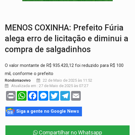
LUDOPATIA:
Apostas online começam a afetar produtividade e rotina
REFLORESTAMENTO:
Plantar árvores não será mais suficiente para comprov
MENOS COXINHA: Prefeito Fúria
alega erro de licitação e diminui a
compra de salgadinhos
O valor montante de R$ 935.420,12 foi reduzido para R$ 100
mil, conforme o prefeito
22 de Maio de 2025 às 11:52
Rondoniaovivo
Atualizada em : 27 de Maio de 2025 às 07:27
Print
WhatsApp
Facebook
Messenger
Twitter
Telegram
Email
Siga a gente no Google News
Compartilhar no Whatsapp