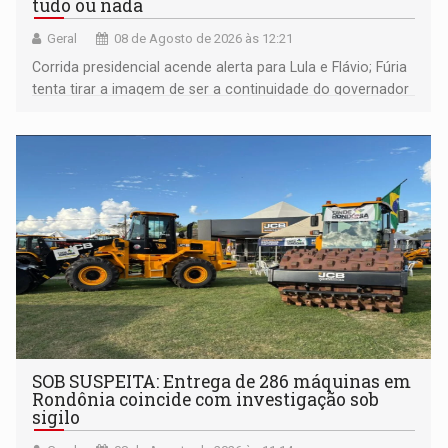
tudo ou nada
Geral
08 de Agosto de 2026 às 12:21
Corrida presidencial acende alerta para Lula e Flávio; Fúria
tenta tirar a imagem de ser a continuidade do governador
Marcos Rocha; ex-prefeito Hildon Chaves parece ainda
não ter entrado no modo eleição; ABAV faz evento em
Porto Velho
SOB SUSPEITA: Entrega de 286 máquinas em
Rondônia coincide com investigação sob
sigilo