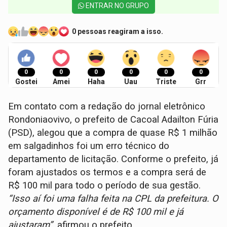
ENTRAR NO GRUPO
0 pessoas reagiram a isso.
0
0
0
0
0
0
Gostei
Amei
Haha
Uau
Triste
Grr
Em contato com a redação do jornal eletrônico
Rondoniaovivo, o prefeito de Cacoal Adailton Fúria
(PSD), alegou que a compra de quase R$ 1 milhão
em salgadinhos foi um erro técnico do
departamento de licitação. Conforme o prefeito, já
foram ajustados os termos e a compra será de
R$ 100 mil para todo o período de sua gestão.
“Isso aí foi uma falha feita na CPL da prefeitura. O
orçamento disponível é de R$ 100 mil e já
ajustaram”
, afirmou o prefeito.