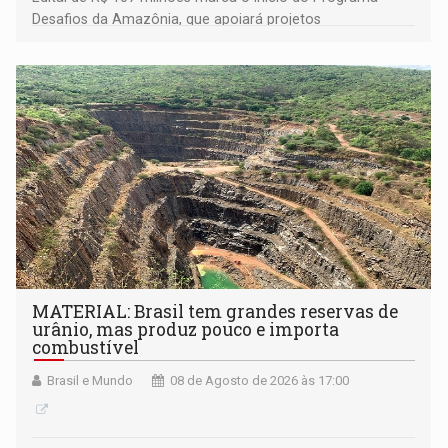
Desafios da Amazônia, que apoiará projetos
desenvolvidos por redes de pesquisa e inovação. A
submissão de pré-propostas poderá ser feita até 1º de
setembro
MATERIAL: Brasil tem grandes reservas de
urânio, mas produz pouco e importa
combustível
Brasil e Mundo
08 de Agosto de 2026 às 17:00