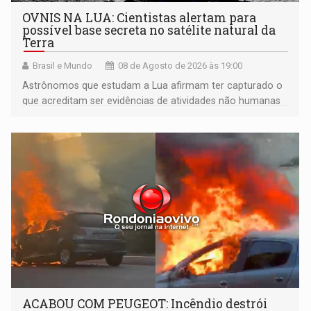
OVNIS NA LUA: Cientistas alertam para
possível base secreta no satélite natural da
Terra
Brasil e Mundo
08 de Agosto de 2026 às 19:00
Astrônomos que estudam a Lua afirmam ter capturado o
que acreditam ser evidências de atividades não humanas
tecnologicamente avançadas (OVNIs) na Lua e em sua
órbita
ACABOU COM PEUGEOT: Incêndio destrói