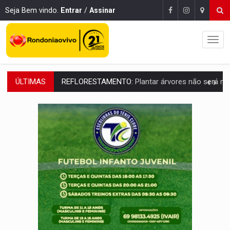
Seja Bem vindo.
Entrar
/
Assinar
ÚLTIMAS
OVNIS NA LUA:
Cientistas alertam para possível base secreta no satélite n
ACABOU COM PEUGEOT:
Incêndio destrói carro que era rebocado para oficina no
VÍDEO:
Ladrão é filmado furtando moto na frente do bar 
BOLSAS DE PESQUISA:
Iniciativa Amazônia+10 lança chamada para fortalecer cadeia
MATERIAL:
Brasil tem grandes reservas de urânio, mas produz pouco e impo
VÍDEO:
Serpente capturada na fábrica da Coca-Cola é devolvid
HOMENAGEM:
Cientistas cassados pelo AI-5 se tornam pesquisadores emér
VÍDEO:
Líder religioso é preso por abusar de fiéis sob pretexto de 'pro