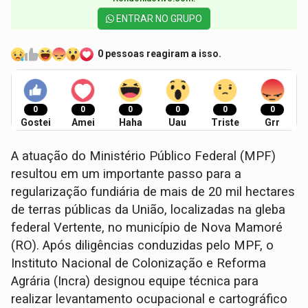
ENTRAR NO GRUPO
0 pessoas reagiram a isso.
0
0
0
0
0
0
Gostei
Amei
Haha
Uau
Triste
Grr
A atuação do Ministério Público Federal (MPF)
resultou em um importante passo para a
regularização fundiária de mais de 20 mil hectares
de terras públicas da União, localizadas na gleba
federal Vertente, no município de Nova Mamoré
(RO). Após diligências conduzidas pelo MPF, o
Instituto Nacional de Colonização e Reforma
Agrária (Incra) designou equipe técnica para
realizar levantamento ocupacional e cartográfico