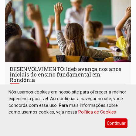
DESENVOLVIMENTO: Ideb avança nos anos
iniciais do ensino fundamental em
Rondônia
Comunidade
06 de Agosto de 2026 às 14:30
Nós usamos cookies em nosso site para oferecer a melhor
Indicadores de 2025 crescem nos anos iniciais do ensino
experiência possível. Ao continuar a navegar no site, você
fundamental e se mantêm nos anos finais; e no ensino
concorda com esse uso. Para mais informações sobre
médio
como usamos cookies, veja nossa
Política de Cookies
Continuar