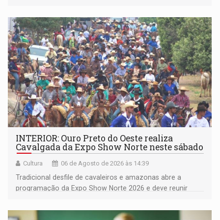
deputada federal Cristiane Lopes (PODE), o vereador
Pedro Geovar (PP) e a vice-prefeita Magna dos Anjos
(NOVO)
INTERIOR: Ouro Preto do Oeste realiza
Cavalgada da Expo Show Norte neste sábado
Cultura
06 de Agosto de 2026 às 14:39
Tradicional desfile de cavaleiros e amazonas abre a
programação da Expo Show Norte 2026 e deve reunir
milhares de participantes e espectadores no município