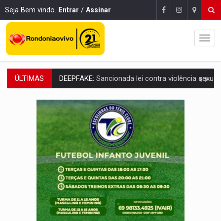
Seja Bem vindo.
Entrar
/
Assinar
ÚLTIMAS
COLEGIADO:
Brasil e Rússia discutem energia nuclear, defesa e ciênc
URGENTE:
Colisão entre caminhão e carro deixa quatro mortos e um em est
ENCONTRO:
Amazônia Negra ganha projeção nacional com participação de M
PREVISÃO:
Porto Velho tem chances de chuvas isoladas nesta se
SINDICATOS UNIDOS:
Assembleia Geral delibera greve da educação municip
PROCESSO SELETIVO:
Rondoniaovivo abre oficina de Comunicação com oportunidade
AGOSTO LILÁS:
MPRO lança de portal e promove reflexão sobre trajetória da Le
REGULARIZAÇÃO:
Refis 2026 segue até o fim do ano para regulariz