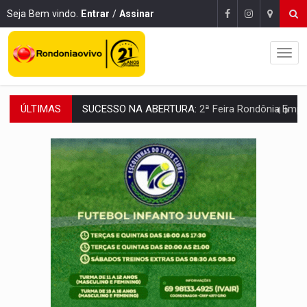
Seja Bem vindo.
Entrar
/
Assinar
ÚLTIMAS
REESTRUTURAÇÃO:
Secretário da Seinfra de Porto Velho pede exon
SAÚDE INDÍGENA:
Pirahã terão consultas e exames especializados durante 
ECONOMIA:
Dia dos pais deve movimentar R$ 8,5 bilhões e RO projet
DIA DOS PAIS:
Bailarina da Praça organiza celebração gratuita nes
VÍDEO:
Perseguição a embarcação no rio Madeira termina com explosivo
MEGA SENA:
Prêmio acumula para R$ 165 milhõe
Publicação Legal:
AVISO DE LICITAÇÃO: PREGÃO ELETRÔNICO Nº 90091
PROVA CONTÁBIL:
UNNESA apresenta documentos e questiona apreens