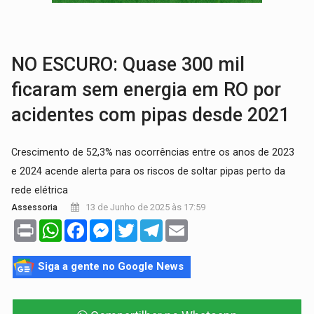
BAIRRO TEIXEIRÃO:
MPF cobra regularização fundiária da comunid
SUCESSO NA ABERTURA:
2ª Feira Rondônia Empreendedora segue no Espaço Alternativ
NO ESCURO: Quase 300 mil
ficaram sem energia em RO por
acidentes com pipas desde 2021
Crescimento de 52,3% nas ocorrências entre os anos de 2023
e 2024 acende alerta para os riscos de soltar pipas perto da
rede elétrica
13 de Junho de 2025 às 17:59
Assessoria
Print
WhatsApp
Facebook
Messenger
Twitter
Telegram
Email
Siga a gente no Google News