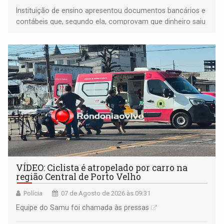
Instituição de ensino apresentou documentos bancários e
contábeis que, segundo ela, comprovam que dinheiro saiu
de sua própria conta, foi sacado pelo diretor financeiro e
apreendido quando já estava dentro da sede da entidade
— em pleno ano eleitoral em Rondônia
VÍDEO: Ciclista é atropelado por carro na
região Central de Porto Velho
Polícia
07 de Agosto de 2026 às 09:31
Equipe do Samu foi chamada às pressas