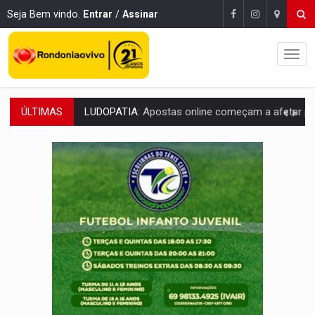
Seja Bem vindo.
Entrar
/
Assinar
ÚLTIMAS
REFLORESTAMENTO:
Plantar árvores não será mais suficiente para comprov
OVNIS NA LUA:
Cientistas alertam para possível base secreta no satélite n
ACABOU COM PEUGEOT:
Incêndio destrói carro que era rebocado para oficina no
VÍDEO:
Ladrão é filmado furtando moto na frente do bar 
BOLSAS DE PESQUISA:
Iniciativa Amazônia+10 lança chamada para fortalecer cadeia
MATERIAL:
Brasil tem grandes reservas de urânio, mas produz pouco e impo
VÍDEO:
Serpente capturada na fábrica da Coca-Cola é devolvid
HOMENAGEM:
Cientistas cassados pelo AI-5 se tornam pesquisadores emér