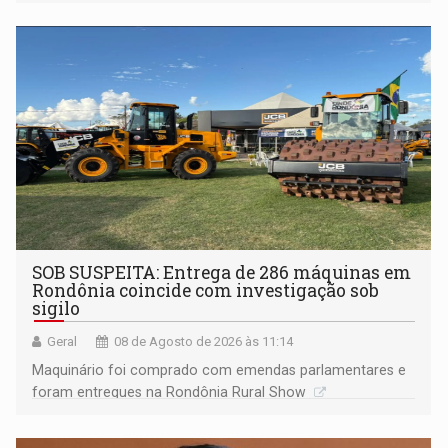
Marcos Rocha; ex-prefeito Hildon Chaves parece ainda
não ter entrado no modo eleição; ABAV faz evento em
Porto Velho
SOB SUSPEITA: Entrega de 286 máquinas em
Rondônia coincide com investigação sob
sigilo
Geral
08 de Agosto de 2026 às 11:14
Maquinário foi comprado com emendas parlamentares e
foram entregues na Rondônia Rural Show