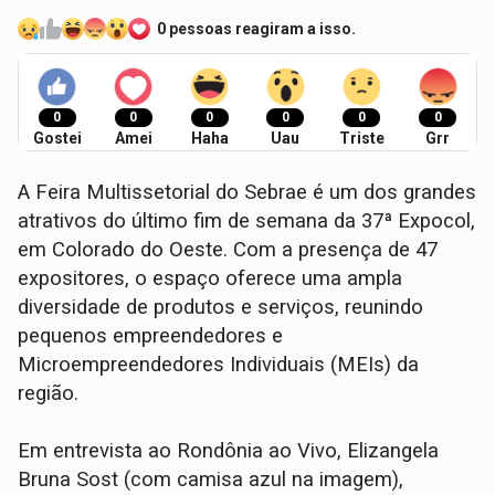
0 pessoas reagiram a isso.
0
0
0
0
0
0
Gostei
Amei
Haha
Uau
Triste
Grr
A Feira Multissetorial do Sebrae é um dos grandes
atrativos do último fim de semana da 37ª Expocol,
em Colorado do Oeste. Com a presença de 47
expositores, o espaço oferece uma ampla
diversidade de produtos e serviços, reunindo
pequenos empreendedores e
Microempreendedores Individuais (MEIs) da
região.
Em entrevista ao Rondônia ao Vivo, Elizangela
Bruna Sost (com camisa azul na imagem),