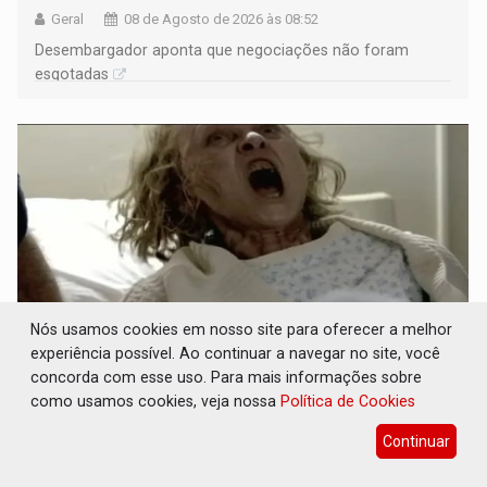
Geral
08 de Agosto de 2026 às 08:52
Desembargador aponta que negociações não foram
esgotadas
Nós usamos cookies em nosso site para oferecer a melhor
experiência possível. Ao continuar a navegar no site, você
concorda com esse uso. Para mais informações sobre
POSSESSÃO DE DEBORAH LOGAN: Terror
como usamos cookies, veja nossa
Política de Cookies
mistura mistério e filmagens quase reais –
Por Marcos Souza
Continuar
Cultura
08 de Agosto de 2026 às 08:30