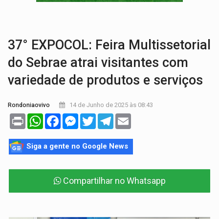
VÍDEO:
Perseguição é registrada no shopping após colombiana furtar ce
LUDOPATIA:
Apostas online começam a afetar produtividade e rotina
37° EXPOCOL: Feira Multissetorial
do Sebrae atrai visitantes com
variedade de produtos e serviços
14 de Junho de 2025 às 08:43
Rondoniaovivo
Print
WhatsApp
Facebook
Messenger
Twitter
Telegram
Email
Siga a gente no Google News
Compartilhar no Whatsapp