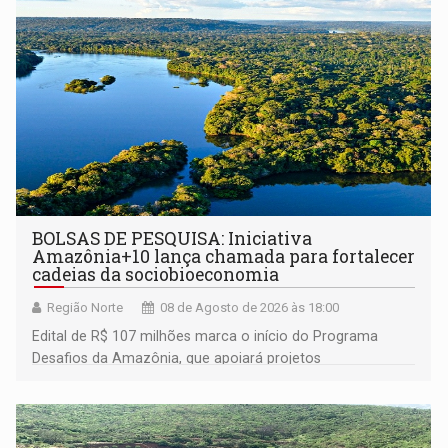
BOLSAS DE PESQUISA: Iniciativa
Amazônia+10 lança chamada para fortalecer
cadeias da sociobioeconomia
Região Norte
08 de Agosto de 2026 às 18:00
Edital de R$ 107 milhões marca o início do Programa
Desafios da Amazônia, que apoiará projetos
desenvolvidos por redes de pesquisa e inovação. A
submissão de pré-propostas poderá ser feita até 1º de
setembro