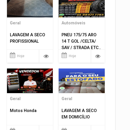
Geral
Automóveis
LAVAGEM A SECO
PNEU 175/75 ARO
PROFISSIONAL
14 T GOL /CELTA/
SAV / STRADA ETC..
R$ 219,99
Hoje
Hoje
MONTAGEM GRATIS
Geral
Geral
Motos Honda
LAVAGEM A SECO
EM DOMICÍLIO