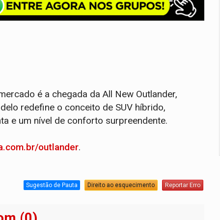
ercado é a chegada da All New Outlander,
elo redefine o conceito de SUV híbrido,
ta e um nível de conforto surpreendente.
a.com.br/outlander
.
Sugestão de Pauta
Direito ao esquecimento
Reportar Erro
om (0)