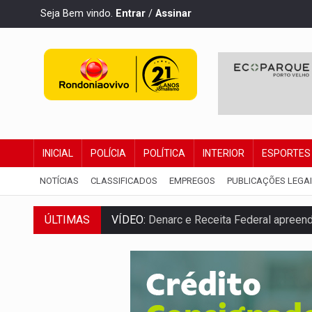
Seja Bem vindo.
Entrar
/
Assinar
INICIAL
POLÍCIA
POLÍTICA
INTERIOR
ESPORTES
NOTÍCIAS
CLASSIFICADOS
EMPREGOS
PUBLICAÇÕES LEGA
ÚLTIMAS
VÍDEO:
Denarc e Receita Federal apreen
OPERAÇÃO DA PC:
Membros do CV são p
ENTRADA GRATUITA:
Espetáculo As Mari
VÍDEO:
Três são presos após furto de mo