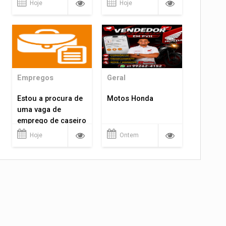
Hoje
Hoje
Empregos
Geral
Estou a procura de
Motos Honda
uma vaga de
emprego de caseiro
em porto velho
Hoje
Ontem
rondônia