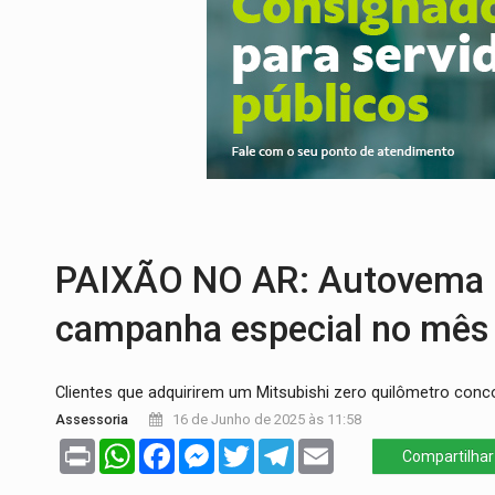
CELEBRAÇÃO:
Cerejeiras completa 43 a
SAÚDE:
Anvisa desmente boato sobre pre
VÍDEO:
Pitbulls fogem de residência e a
AÇÃO CONJUNTA:
Forças policiais apre
PF ESTÁ APURANDO:
Flávio Bolsonaro e
GRAVE:
Homem é esfaqueado no peito dur
PAIXÃO NO AR: Autovema M
campanha especial no mês
Clientes que adquirirem um Mitsubishi zero quilômetro conco
Assessoria
16 de Junho de 2025 às 11:58
Print
WhatsApp
Facebook
Messenger
Twitter
Telegram
Email
Compartilhar