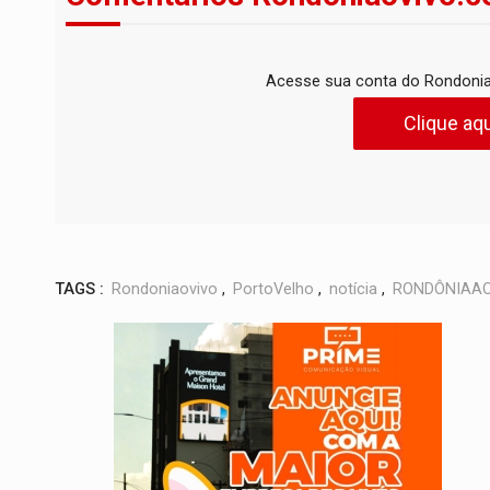
Acesse sua conta do Rondonia
Clique aqu
TAGS :
Rondoniaovivo
,
PortoVelho
,
notícia
,
RONDÔNIAAO