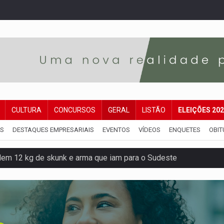
CULTURA
CONCURSOS
GERAL
LISTÃO
ELEIÇÕES 20
IS
DESTAQUES EMPRESARIAIS
EVENTOS
VÍDEOS
ENQUETES
OBIT
dem 12 kg de skunk e arma que iam para o Sudeste
resos com armas e drogas após crime de tortur@
as Somos Nós será apresentado na capital
tocicleta em frente de academia