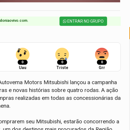
doniaovivo.com.​
ENTRAR NO GRUPO
0
0
0
Uau
Triste
Grr
 Autovema Motors Mitsubishi lançou a campanha
ras e novas histórias sobre quatro rodas. A ação
compras realizadas em todas as concessionárias da
hena.
comprarem seu Mitsubishi, estarão concorrendo a
k, um dos destinos mais procurados da Região