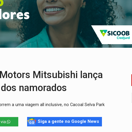
nos de emancipação com programação esportiva
sença de plástico ou petróleo em ovos
tacam casal de idosos na zona Leste
endem cerca de 1kg de ouro em Rondônia
scolhe Alfredo Gaspar como vice, alvo de denúncia por estupro
ante briga entre vizinhos
otors Mitsubishi lança
 dos namorados
rrem a uma viagem all inclusive, no Cacoal Selva Park
Siga a gente no Google News
 via