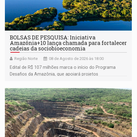
BOLSAS DE PESQUISA: Iniciativa
Amazônia+10 lança chamada para fortalecer
cadeias da sociobioeconomia
Região Norte
08 de Agosto de 2026 às 18:00
Edital de R$ 107 milhões marca o início do Programa
Desafios da Amazônia, que apoiará projetos
desenvolvidos por redes de pesquisa e inovação. A
submissão de pré-propostas poderá ser feita até 1º de
setembro