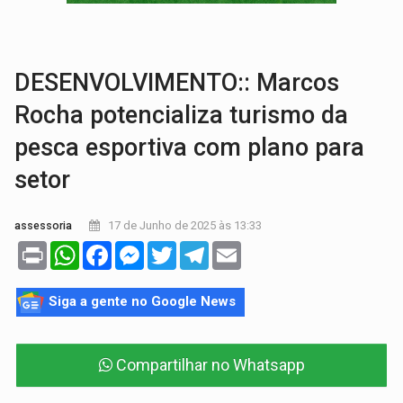
VÍDEO:
Armado com machado, homem ameaça matar sobrinha grávida e com
TRIBUNAL DO CRIME:
Homem é espancado por facção criminosa 
DESENVOLVIMENTO:: Marcos
Rocha potencializa turismo da
pesca esportiva com plano para
setor
17 de Junho de 2025 às 13:33
assessoria
Print
WhatsApp
Facebook
Messenger
Twitter
Telegram
Email
Siga a gente no Google News
Compartilhar no Whatsapp