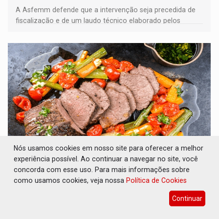
A Asfemm defende que a intervenção seja precedida de
fiscalização e de um laudo técnico elaborado pelos
órgãos competentes
Nós usamos cookies em nosso site para oferecer a melhor
experiência possível. Ao continuar a navegar no site, você
VARIANDO O CARDÁPIO: Veja essa receita de
concorda com esse uso. Para mais informações sobre
carne assada para o almoço e o jantar
como usamos cookies, veja nossa
Política de Cookies
Gastronomia
08 de Agosto de 2026 às 09:00
Continuar
Prepare um acém bovino de um jeito que vai agradar todo
tipo de paladar