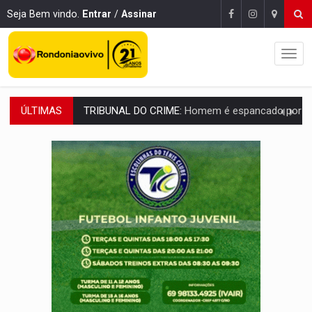
Seja Bem vindo.
Entrar
/
Assinar
ÚLTIMAS
VÍDEO:
Perseguição é registrada no shopping após colombiana furtar ce
LUDOPATIA:
Apostas online começam a afetar produtividade e rotina
REFLORESTAMENTO:
Plantar árvores não será mais suficiente para comprov
OVNIS NA LUA:
Cientistas alertam para possível base secreta no satélite n
ACABOU COM PEUGEOT:
Incêndio destrói carro que era rebocado para oficina no
VÍDEO:
Ladrão é filmado furtando moto na frente do bar 
BOLSAS DE PESQUISA:
Iniciativa Amazônia+10 lança chamada para fortalecer cadeia
MATERIAL:
Brasil tem grandes reservas de urânio, mas produz pouco e impo