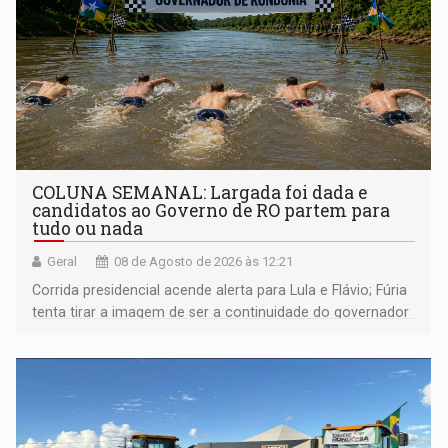
COLUNA SEMANAL: Largada foi dada e
candidatos ao Governo de RO partem para
tudo ou nada
Geral
08 de Agosto de 2026 às 12:21
Corrida presidencial acende alerta para Lula e Flávio; Fúria
tenta tirar a imagem de ser a continuidade do governador
Marcos Rocha; ex-prefeito Hildon Chaves parece ainda
não ter entrado no modo eleição; ABAV faz evento em
Porto Velho