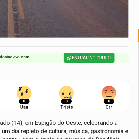
doniaovivo.com.​
ENTRAR NO GRUPO
0
0
0
Uau
Triste
Grr
bado (14), em Espigão do Oeste, celebrando a
um dia repleto de cultura, música, gastronomia e