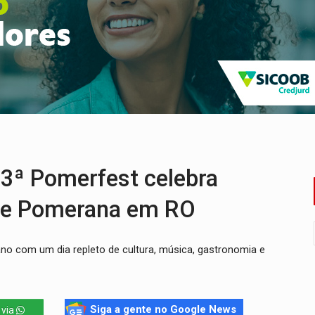
delibera greve da educação municipal em Porto Velho
e oficina de Comunicação com oportunidade de integrar equipe
romove reflexão sobre trajetória da Lei Maria da Penha
 fim do ano para regularização de débitos
umprimento da legislação sobre transporte de cargas por em
 sexual infantil na internet e via IA
ª Pomerfest celebra
dade Pomerana em RO
no com um dia repleto de cultura, música, gastronomia e
Siga a gente no Google News
 via