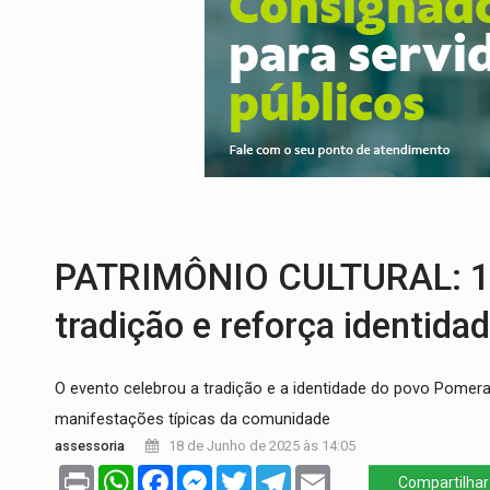
SINDICATOS UNIDOS:
Assembleia Geral 
PROCESSO SELETIVO:
Rondoniaovivo abr
AGOSTO LILÁS:
MPRO lança de portal e p
REGULARIZAÇÃO:
Refis 2026 segue até o
TRANSPORTE DE ARROZ:
MPF assegura c
DEEPFAKE:
Sancionada lei contra violência
PATRIMÔNIO CULTURAL: 13
tradição e reforça identi
O evento celebrou a tradição e a identidade do povo Pomera
manifestações típicas da comunidade
assessoria
18 de Junho de 2025 às 14:05
Print
WhatsApp
Facebook
Messenger
Twitter
Telegram
Email
Compartilhar