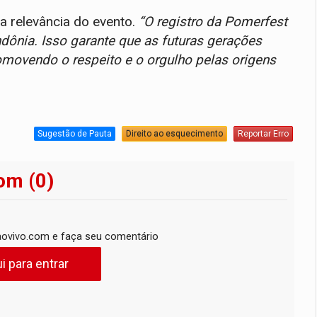
 a relevância do evento.
“O registro da Pomerfest
ônia. Isso garante que as futuras gerações
romovendo o respeito e o orgulho pelas origens
Sugestão de Pauta
Direito ao esquecimento
Reportar Erro
om (0)
ovivo.com e faça seu comentário
i para entrar