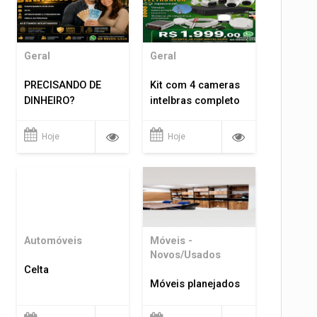
Geral
Geral
PRECISANDO DE
Kit com 4 cameras
DINHEIRO?
intelbras completo
Hoje
Hoje
Automóveis
Móveis -
Novos/Usados
Celta
Móveis planejados