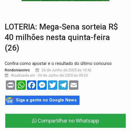
EDUCAÇÃO:
Corumbiara lidera Ideb 2025 entre redes municipai
COMPETIÇÕES:
Joer 2026 inicia fases regionais e reúne mais de 7,3 mil
LOTERIA: Mega-Sena sorteia R$
40 milhões nesta quinta-feira
(26)
Confira como apostar e o resultado do último concurso
26 de Junho de 2025 às 10:42
Rondoniaovivo
Atualizada em : 30 de Junho de 2025 às 09:20
Print
WhatsApp
Facebook
Messenger
Twitter
Telegram
Email
Siga a gente no Google News
Compartilhar no Whatsapp