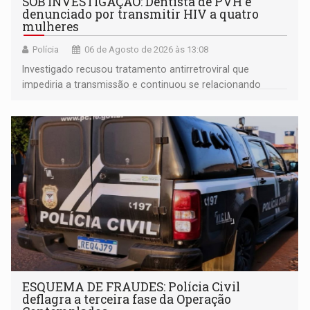
SOB INVESTIGAÇÃO: Dentista de PVH é
denunciado por transmitir HIV a quatro
mulheres
Polícia
06 de Agosto de 2026 às 13:08
Investigado recusou tratamento antirretroviral que
impediria a transmissão e continuou se relacionando
enquanto respondia ação penal
ESQUEMA DE FRAUDES: Polícia Civil
deflagra a terceira fase da Operação