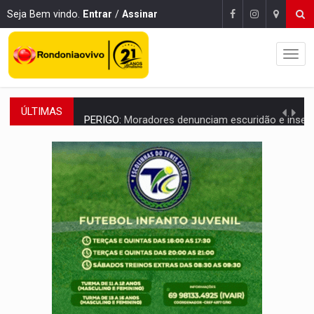
Seja Bem vindo.
Entrar
/
Assinar
ÚLTIMAS
PERIGO:
Moradores denunciam escuridão e insegurança na Estrada d
COLIGAÇÃO:
Reabertura de ação no TSE pode resultar em cassação de prefeita 
INCLUSÃO:
APAE Porto Velho abre inscrições para 
CLUBE DOS R$ 00,00:
21 candidatos declaram patrimônio zero em Rondônia na
INTERIOR:
Ouro Preto do Oeste realiza Cavalgada da Expo Show Norte
DESENVOLVIMENTO:
Ideb avança nos anos iniciais do ensino fundamen
VULGO 'UNIÃO':
Chefe de facção criminosa é preso durante oper
Publicação Legal:
CONVOCAÇÃO DAS ELEIÇÕES: S