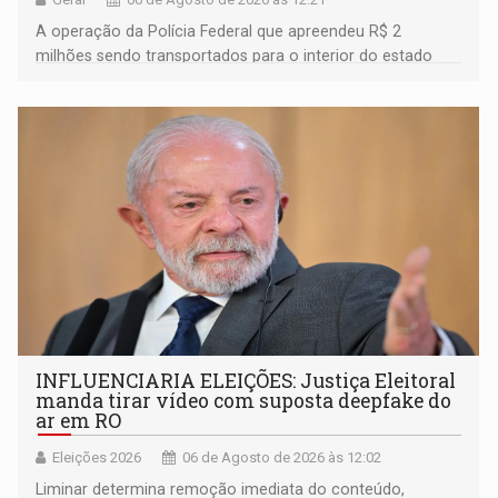
A operação da Polícia Federal que apreendeu R$ 2
milhões sendo transportados para o interior do estado
movimentou o meio político pela clara e inequívoca
ligação do suspeito com um deputado federal do União
Brasil por Rondônia
INFLUENCIARIA ELEIÇÕES: Justiça Eleitoral
manda tirar vídeo com suposta deepfake do
ar em RO
Eleições 2026
06 de Agosto de 2026 às 12:02
Liminar determina remoção imediata do conteúdo,